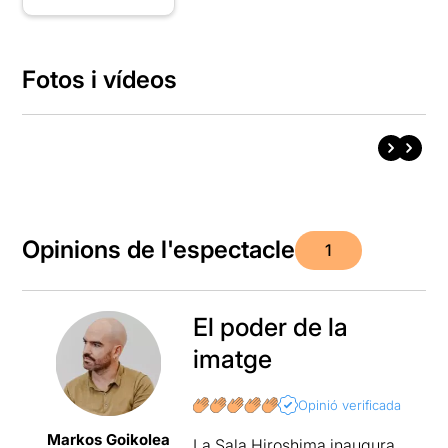
Fotos i vídeos
Opinions de l'espectacle
1
El poder de la
imatge
Opinió verificada
Markos Goikolea
La Sala Hiroshima inaugura