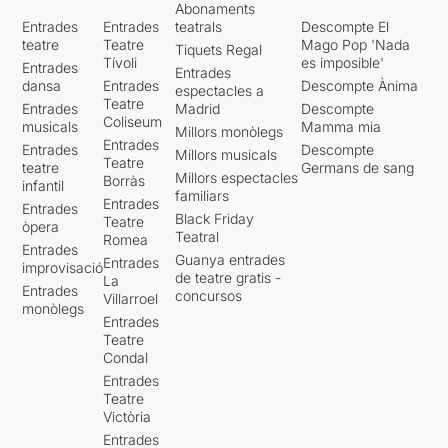
Abonaments
temporada de la Sala
Entrades
Entrades
teatrals
Descompte El
Hiroshima que promet
teatre
Teatre
Mago Pop 'Nada
Tiquets Regal
moltes més propostes
Tívoli
es imposible'
Entrades
estimulants.
Entrades
dansa
Entrades
Descompte Ànima
espectacles a
Teatre
Entrades
Madrid
Descompte
Coliseum
musicals
Mamma mia
Millors monòlegs
Entrades
Entrades
Descompte
Millors musicals
Teatre
teatre
Germans de sang
Millors espectacles
Borràs
infantil
familiars
Entrades
Entrades
Black Friday
Teatre
òpera
Teatral
Romea
Entrades
Guanya entrades
Entrades
improvisació
de teatre gratis -
La
Entrades
concursos
Villarroel
monòlegs
Entrades
Teatre
Condal
Entrades
Teatre
Victòria
Entrades