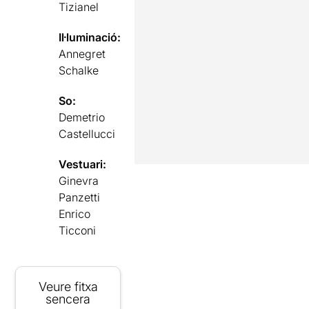
Tizianel
Il·luminació:
Annegret
Schalke
So:
Demetrio
Castellucci
Vestuari:
Ginevra
Panzetti
Enrico
Ticconi
Veure fitxa
sencera