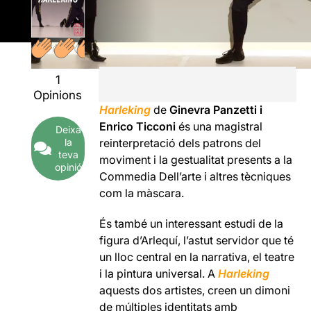
1
Opinions
Harleking
de
Ginevra Panzetti i
Enrico Ticconi
és una magistral
Deixa
la
reinterpretació dels patrons del
teva
moviment i la gestualitat presents a la
opinió
Commedia Dell’arte i altres tècniques
com la màscara.
És també un interessant estudi de la
figura d’Arlequí, l’astut servidor que té
un lloc central en la narrativa, el teatre
i la pintura universal. A
Harleking
aquests dos artistes, creen un dimoni
de múltiples identitats amb