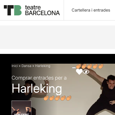
Cartellera i entrades
Descripció
Fitxa artística
Fotos i vídeos
Opin
Inici
»
Dansa
»
Harleking
Comprar entrades per a
Harleking