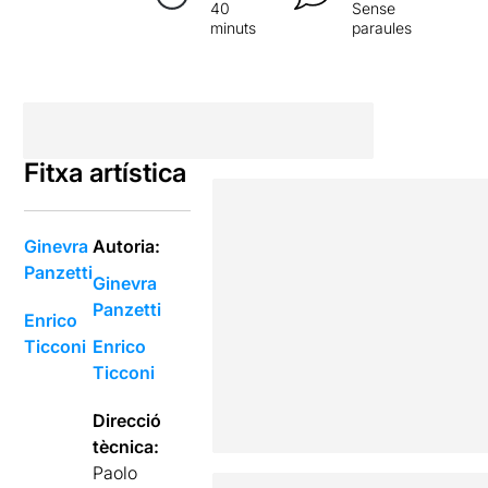
40
Sense
minuts
paraules
Fitxa artística
Ginevra
Autoria:
Panzetti
Ginevra
Panzetti
Enrico
Ticconi
Enrico
Ticconi
Direcció
tècnica:
Paolo