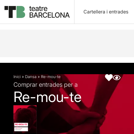
Cartellera i entrades
Descripció
Fitxa artística
Inici
»
Dansa
»
Re-mou-te
Comprar entrades per a
Re-mou-te