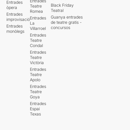
Entrades
Entrades
Black Friday
Teatre
òpera
Teatral
Romea
Entrades
Guanya entrades
Entrades
improvisació
de teatre gratis -
La
Entrades
concursos
Villarroel
monòlegs
Entrades
Teatre
Condal
Entrades
Teatre
Victòria
Entrades
Teatre
Apolo
Entrades
Teatre
Goya
Entrades
Espai
Texas