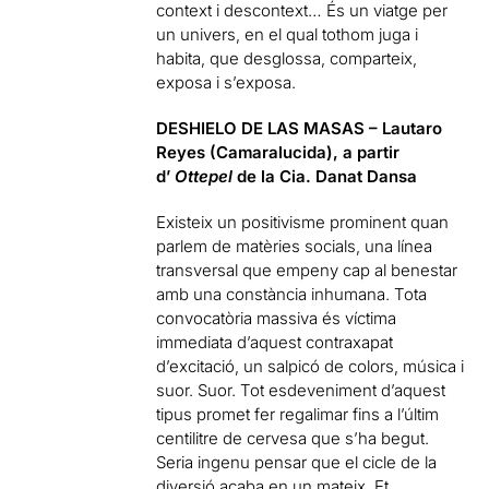
context i descontext… És un viatge per
un univers, en el qual tothom juga i
habita, que desglossa, comparteix,
exposa i s’exposa.
DESHIELO DE LAS MASAS – Lautaro
Reyes (Camaralucida),
a partir
d’
Ottepel
de la Cia. Danat Dansa
Existeix un positivisme prominent quan
parlem de matèries socials, una línea
transversal que empeny cap al benestar
amb una constància inhumana. Tota
convocatòria massiva és víctima
immediata d’aquest contraxapat
d’excitació, un salpicó de colors, música i
suor. Suor. Tot esdeveniment d’aquest
tipus promet fer regalimar fins a l’últim
centilitre de cervesa que s’ha begut.
Seria ingenu pensar que el cicle de la
diversió acaba en un mateix. Et