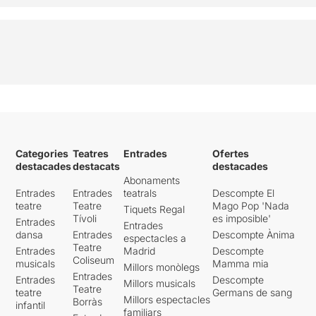
Categories
Teatres
Entrades
Ofertes
destacades
destacats
destacades
Abonaments
Entrades
Entrades
teatrals
Descompte El
teatre
Teatre
Mago Pop 'Nada
Tiquets Regal
Tívoli
es imposible'
Entrades
Entrades
dansa
Entrades
Descompte Ànima
espectacles a
Teatre
Entrades
Madrid
Descompte
Coliseum
musicals
Mamma mia
Millors monòlegs
Entrades
Entrades
Descompte
Millors musicals
Teatre
teatre
Germans de sang
Millors espectacles
Borràs
infantil
familiars