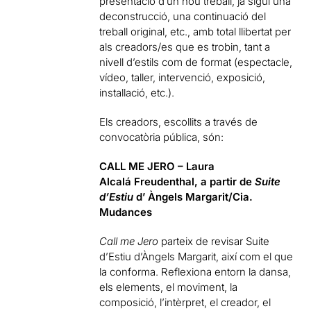
presentació d’un nou treball, ja sigui una
deconstrucció, una continuació del
treball original, etc., amb total llibertat per
als creadors/es que es trobin, tant a
nivell d’estils com de format (espectacle,
vídeo, taller, intervenció, exposició,
installació, etc.).
Els creadors, escollits a través de
convocatòria pública, són:
CALL ME JERO – Laura
Alcalá Freudenthal,
a partir de
Suite
d’Estiu
d’ Àngels Margarit/Cia.
Mudances
Call me Jero
parteix de revisar Suite
d’Estiu d’Àngels Margarit, així com el que
la conforma. Reflexiona entorn la dansa,
els elements, el moviment, la
composició, l’intèrpret, el creador, el