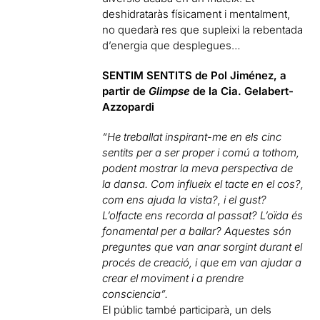
deshidrataràs físicament i mentalment,
no quedarà res que supleixi la rebentada
d’energia que desplegues…
SENTIM SENTITS de Pol Jiménez, a
partir de
Glimpse
de la Cia. Gelabert-
Azzopardi
“He treballat inspirant-me en els cinc
sentits per a ser proper i comú a tothom,
podent mostrar la meva perspectiva de
la dansa. Com influeix el tacte en el cos?,
com ens ajuda la vista?, i el gust?
L’olfacte ens recorda al passat? L’oïda és
fonamental per a ballar? Aquestes són
preguntes que van anar sorgint durant el
procés de creació, i que em van ajudar a
crear el moviment i a prendre
consciencia”.
El públic també participarà, un dels