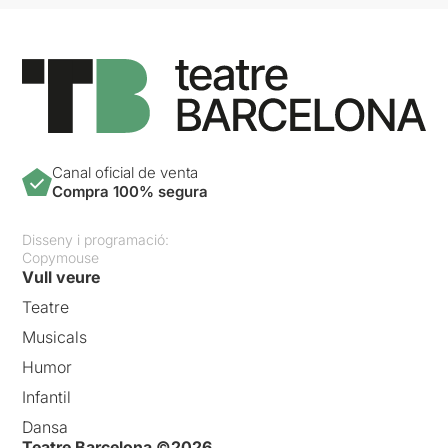
Canal oficial de venta
Compra 100% segura
Disseny i programació:
Copymouse
Vull veure
Teatre
Musicals
Humor
Infantil
Dansa
Teatre Barcelona ©2026