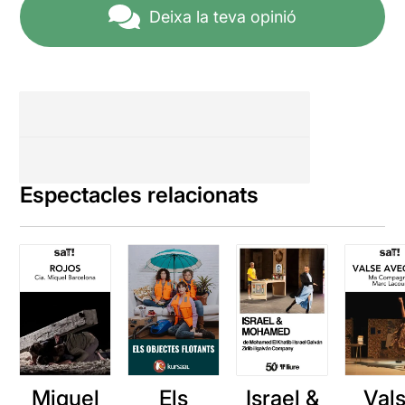
Deixa la teva opinió
Espectacles relacionats
Miquel
Israel &
Val
Els