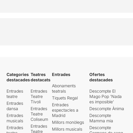
Categories
Teatres
Entrades
Ofertes
destacades
destacats
destacades
Abonaments
Entrades
Entrades
teatrals
Descompte El
teatre
Teatre
Mago Pop 'Nada
Tiquets Regal
Tívoli
es imposible'
Entrades
Entrades
dansa
Entrades
Descompte Ànima
espectacles a
Teatre
Entrades
Madrid
Descompte
Coliseum
musicals
Mamma mia
Millors monòlegs
Entrades
Entrades
Descompte
Millors musicals
Teatre
teatre
Germans de sang