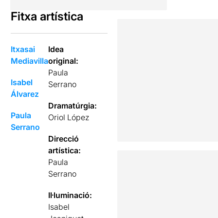
Fitxa artística
Itxasai
Idea
Mediavilla
original:
Paula
Isabel
Serrano
Álvarez
Dramatúrgia:
Paula
Oriol López
Serrano
Direcció
artística:
Paula
Serrano
Il·luminació:
Isabel