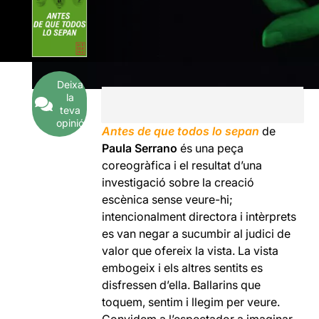
Deixa
la
teva
opinió
Antes de que todos lo sepan
de
Paula Serrano
és una peça
coreogràfica i el resultat d’una
investigació sobre la creació
escènica sense veure-hi;
intencionalment directora i intèrprets
es van negar a sucumbir al judici de
valor que ofereix la vista. La vista
embogeix i els altres sentits es
disfressen d’ella. Ballarins que
toquem, sentim i llegim per veure.