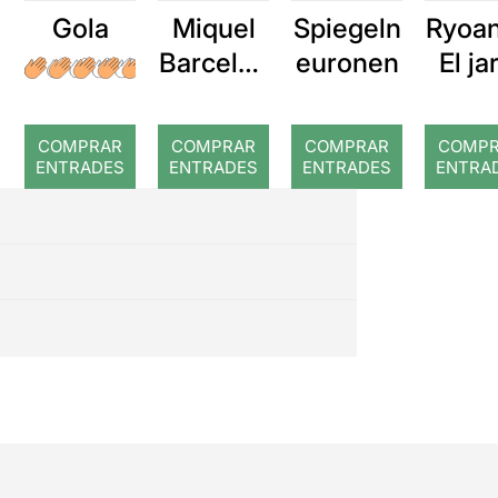
Gola
Miquel
Spiegeln
Ryoan
Barcelon
euronen
El ja
a: Rojos
japo
de J
COMPRAR
COMPRAR
COMPRAR
COMP
Cage
ENTRADES
ENTRADES
ENTRADES
ENTRA
Frede
Ama