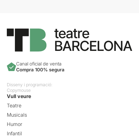
Canal oficial de venta
Compra 100% segura
Disseny i programació:
Copymouse
Vull veure
Teatre
Musicals
Humor
Infantil