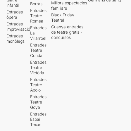
Millors espectacles
Borràs
infantil
familiars
Entrades
Entrades
Black Friday
Teatre
òpera
Teatral
Romea
Entrades
Guanya entrades
Entrades
improvisació
de teatre gratis -
La
Entrades
concursos
Villarroel
monòlegs
Entrades
Teatre
Condal
Entrades
Teatre
Victòria
Entrades
Teatre
Apolo
Entrades
Teatre
Goya
Entrades
Espai
Texas