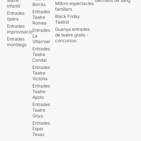
teatre
Germans de sang
Millors espectacles
Borràs
infantil
familiars
Entrades
Entrades
Black Friday
Teatre
òpera
Teatral
Romea
Entrades
Guanya entrades
Entrades
improvisació
de teatre gratis -
La
Entrades
concursos
Villarroel
monòlegs
Entrades
Teatre
Condal
Entrades
Teatre
Victòria
Entrades
Teatre
Apolo
Entrades
Teatre
Goya
Entrades
Espai
Texas