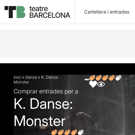
Cartellera i entrades
Descripció
Fitxa artística
Fotos i vídeos
Artic
Inici
»
Dansa
»
K. Danse:
Monster
Comprar entrades per a
K. Danse:
Monster