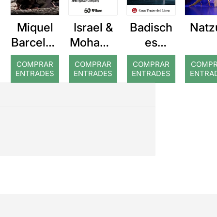
Miquel
Israel &
Badisch
Natz
Barcelon
Mohame
es
a: Rojos
d
Staatsba
COMPRAR
COMPRAR
COMPRAR
COMP
llett
ENTRADES
ENTRADES
ENTRADES
ENTRA
Karlsruh
e: El
trencano
us