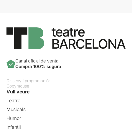
Canal oficial de venta
Compra 100% segura
Disseny i programació:
Copymouse
Vull veure
Teatre
Musicals
Humor
Infantil