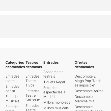
Categories
Teatres
Entrades
Ofertes
destacades
destacats
destacades
Abonaments
Entrades
Entrades
teatrals
Descompte El
teatre
Teatre
Mago Pop 'Nada
Tiquets Regal
Tívoli
es imposible'
Entrades
Entrades
dansa
Entrades
Descompte Ànima
espectacles a
Teatre
Entrades
Madrid
Descompte
Coliseum
musicals
Mamma mia
Millors monòlegs
Entrades
Entrades
Descompte
Millors musicals
Teatre