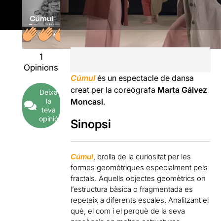
1
Opinions
Cúmul
és un espectacle de dansa
creat per la coreògrafa
Marta Gálvez
Deixa
la
Moncasi
.
teva
opinió
Sinopsi
Cúmul
, brolla de la curiositat per les
formes geomètriques especialment pels
fractals. Aquells objectes geomètrics on
l’estructura bàsica o fragmentada es
repeteix a diferents escales. Analitzant el
què, el com i el perquè de la seva