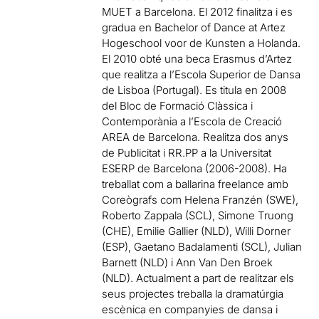
MUET a Barcelona. El 2012 finalitza i es
gradua en Bachelor of Dance at Artez
Hogeschool voor de Kunsten a Holanda.
El 2010 obté una beca Erasmus d’Artez
que realitza a l’Escola Superior de Dansa
de Lisboa (Portugal). Es titula en 2008
del Bloc de Formació Clàssica i
Contemporània a l’Escola de Creació
AREA de Barcelona. Realitza dos anys
de Publicitat i RR.PP a la Universitat
ESERP de Barcelona (2006-2008). Ha
treballat com a ballarina freelance amb
Coreògrafs com Helena Franzén (SWE),
Roberto Zappala (SCL), Simone Truong
(CHE), Emilie Gallier (NLD), Willi Dorner
(ESP), Gaetano Badalamenti (SCL), Julian
Barnett (NLD) i Ann Van Den Broek
(NLD). Actualment a part de realitzar els
seus projectes treballa la dramatúrgia
escènica en companyies de dansa i