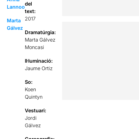
del
Lannoo
text:
2017
Marta
Gálvez
Dramatúrgia:
Marta Gálvez
Moncasi
Il·luminació:
Jaume Ortiz
So:
Koen
Quintyn
Vestuari:
Jordi
Gálvez
Coreografia: