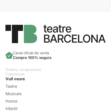
Canal oficial de venta
Compra 100% segura
Disseny i programació:
Copymouse
Vull veure
Teatre
Musicals
Humor
Infantil