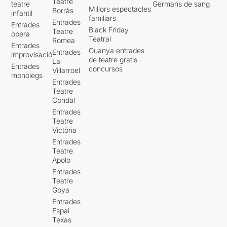
Teatre
teatre
Germans de sang
Millors espectacles
Borràs
infantil
familiars
Entrades
Entrades
Black Friday
Teatre
òpera
Teatral
Romea
Entrades
Guanya entrades
Entrades
improvisació
de teatre gratis -
La
Entrades
concursos
Villarroel
monòlegs
Entrades
Teatre
Condal
Entrades
Teatre
Victòria
Entrades
Teatre
Apolo
Entrades
Teatre
Goya
Entrades
Espai
Texas