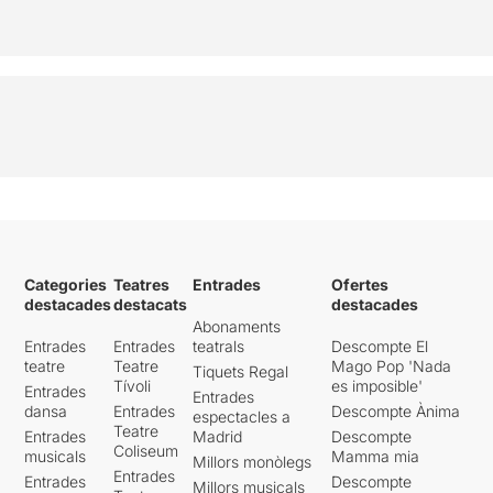
Categories
Teatres
Entrades
Ofertes
destacades
destacats
destacades
Abonaments
Entrades
Entrades
teatrals
Descompte El
teatre
Teatre
Mago Pop 'Nada
Tiquets Regal
Tívoli
es imposible'
Entrades
Entrades
dansa
Entrades
Descompte Ànima
espectacles a
Teatre
Entrades
Madrid
Descompte
Coliseum
musicals
Mamma mia
Millors monòlegs
Entrades
Entrades
Descompte
Millors musicals