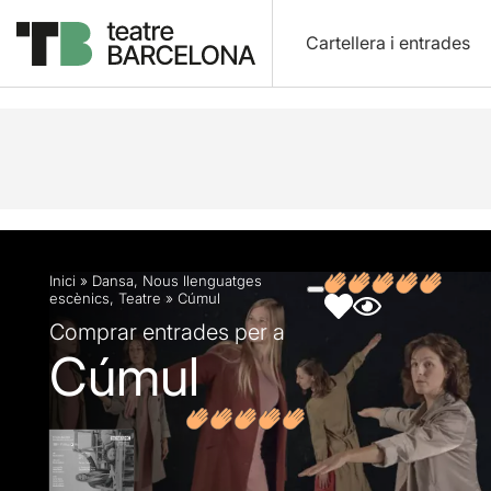
Cartellera i entrades
Descripció
Fitxa artística
Fotos i vídeos
Opin
Inici
»
Dansa
,
Nous llenguatges
escènics
,
Teatre
»
Cúmul
Comprar entrades per a
Cúmul