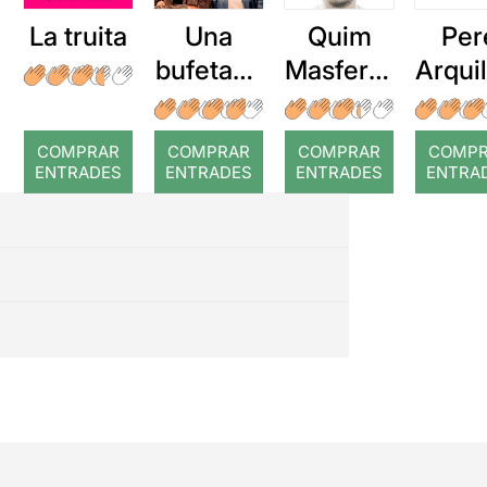
La truita
Una
Quim
Per
bufetada
Masferre
Arqui
a temps
r: Temps
: Cor
romp
COMPRAR
COMPRAR
COMPRAR
COMP
ENTRADES
ENTRADES
ENTRADES
ENTRA