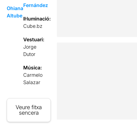
Fernández
Ohiana
Altube
Il·luminació:
Cube.bz
Vestuari:
Jorge
Dutor
Música:
Carmelo
Salazar
Veure fitxa
sencera