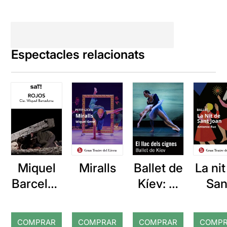
Espectacles relacionats
Miquel
Miralls
Ballet de
La ni
Barcelon
Kíev: El
San
a: Rojos
llac dels
Joa
cignes
COMPRAR
COMPRAR
COMPRAR
COMP