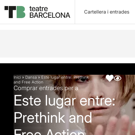
Cartellera i entrades
Descripció
Fitxa artística
Articles
Inici
»
Dansa
»
Este lugar entre: Prethink
and Free Action
Comprar entrades per a
Este lugar entre:
Prethink and
Free Action