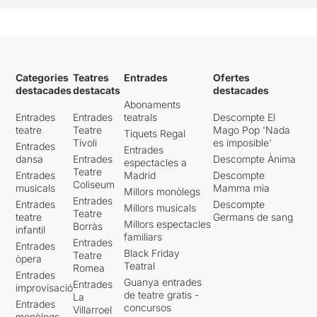
Categories
Teatres
Entrades
Ofertes
destacades
destacats
destacades
Abonaments
Entrades
Entrades
teatrals
Descompte El
teatre
Teatre
Mago Pop 'Nada
Tiquets Regal
Tívoli
es imposible'
Entrades
Entrades
dansa
Entrades
Descompte Ànima
espectacles a
Teatre
Entrades
Madrid
Descompte
Coliseum
musicals
Mamma mia
Millors monòlegs
Entrades
Entrades
Descompte
Millors musicals
Teatre
teatre
Germans de sang
Millors espectacles
Borràs
infantil
familiars
Entrades
Entrades
Black Friday
Teatre
òpera
Teatral
Romea
Entrades
Guanya entrades
Entrades
improvisació
de teatre gratis -
La
Entrades
concursos
Villarroel
monòlegs