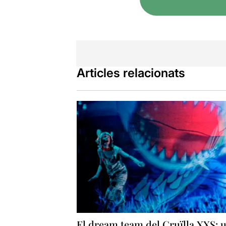
definitiva, 
com si li fal
Articles relacionats
El dream team del Cruïlla XXS: 