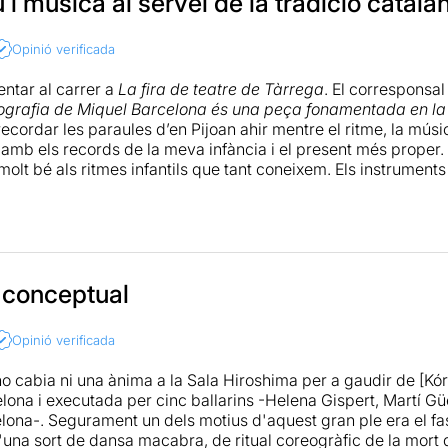
 i música al servei de la tradició catala
Opinió verificada
entar al carrer a
La fira de teatre de Tàrrega
. El corresponsa
ografia de Miquel Barcelona és una peça fonamentada en la 
recordar les paraules d’en Pijoan ahir mentre el ritme, la mú
 amb els records de la meva infància i el present més proper.
lt bé als ritmes infantils que tant coneixem. Els instrument
o altres elements sonors com les esquelles i els esquellots fo
ncopats o suaus segons el que volia expressar cada una de 
 interpretades pels mateixos ballarins (
Miquel Barcelona, He
ilajoana),
i acompanyades en alguns casos de
la música de 
al
 conceptual
(tots ells a dalt l’escenari), connecten el públic amb la tradici
t commovedores són les cançons de
Na Catarineta
i la de
Tx
 l’emoció i a entendre el simbolisme de la mort representada i
Opinió verificada
no cabia ni una ànima a la Sala Hiroshima per a gaudir de [Kór
ió d’en
Jordi Berch
completava aquest conjunt de música, veu 
ona i executada per cinc ballarins -Helena Gispert, Martí Güel
m blanca per donar contrast i esperança al to fosc de l’escenar
lona-. Segurament un dels motius d'aquest gran ple era el fas
'una sort de dansa macabra, de ritual coreogràfic de la mort