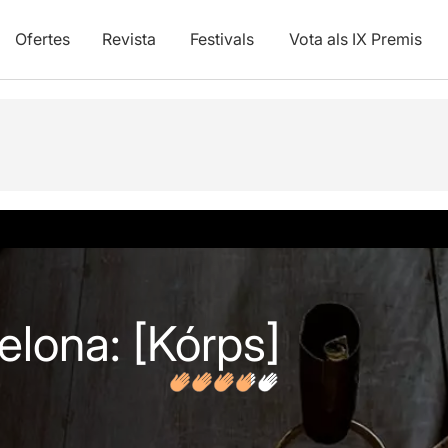
Ofertes
Revista
Festivals
Vota als IX Premis
vídeos
Opinions
Articles
]
elona: [Kórps]