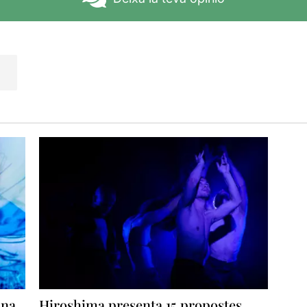
un espectacle que ho té tot per ser molt gran però que potser 
tés una volta per acabar de lligar tots els elements.
una
Hiroshima presenta 15 propostes