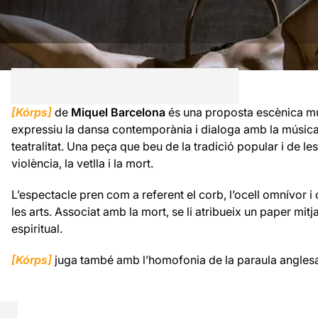
[Kórps]
de
Miquel Barcelona
és una proposta escènica mul
expressiu la dansa contemporània i dialoga amb la música el
teatralitat. Una peça que beu de la tradició popular i de le
violència, la vetlla i la mort.
L’espectacle pren com a referent el corb, l’ocell omnívor i
les arts. Associat amb la mort, se li atribueix un paper mitj
espiritual.
[Kórps]
juga també amb l’homofonia de la paraula anglesa 