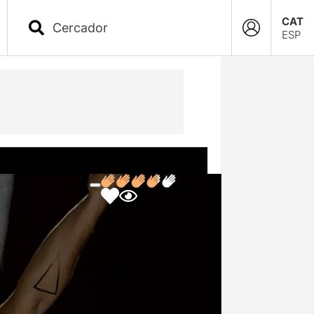
CAT
ESP