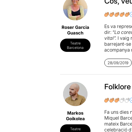
Cos, veu
Es va repres
Roser Garcia
dir: “
La core
Guasch
vital”.
I vaig 
barrejant-se
Teatre
Barcelona
acompanya mo
castanyoles 
moviments si
28/09/2019
Les cançons,
Sun i Marc V
Carles Bern
Folklore
Especialmen
al clímax de
(corb).
Fa uns dies 
Markos
La il·luminac
Miquel Barcel
Goikolea
posat una llu
mateix Barce
celebració d
Teatre