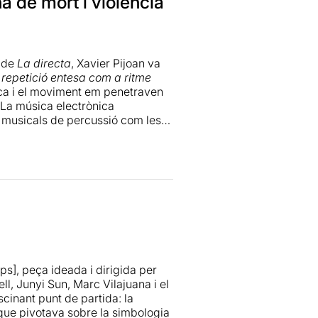
na de mort i violència
l de
La directa
, Xavier Pijoan va
repetició entesa com a ritme
sica i el moviment em penetraven
 La música electrònica
s musicals de percussió com les
rmaven part de la dansa i dels
les escenes.
lena Gispert, Martí Güell, Juny
Carlos Martorell i el so d’en
ó, el passat i la història.
oria txori
amb la qual vaig arribar
njustament per l’ocell negre
ps], peça ideada i dirigida per
i expressió corporal. Berch ha
l, Junyi Sun, Marc Vilajuana i el
i i del vestuari dels ballarins.
cinant punt de partida: la
 que pivotava sobre la simbologia