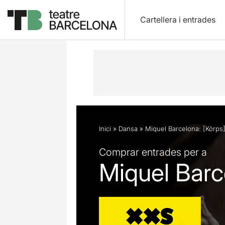
Cartellera i entrades
Descripció
Fitxa artística
Fotos i 
Inici
»
Dansa
»
Miquel Barcelona: [Kórps
Comprar entrades per a
Miquel Barc