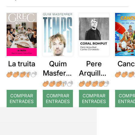
col·laborar junts algun dia.
La truita
Quim
Pere
Canc
Masferre
Arquillué
r: Temps
: Coral
romput
COMPRAR
COMPRAR
COMPRAR
COMP
ENTRADES
ENTRADES
ENTRADES
ENTRA