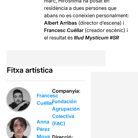
marc, Hiroshima ha posat en
residència a dues persones que
abans no es coneixien personalment:
Albert Arribas
(director d’escena) i
Francesc Cuéllar
(creador escènic) i
el resultat és
Illud Mysticum #SR
Fitxa artística
Companyia:
Francesc
Fundación
Cuéllar
Agrupación
Colectiva
Anna
(FAC)
Pérez
Moya
Direcció: