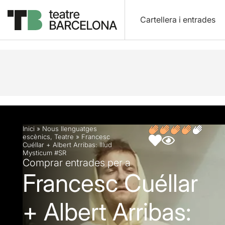
Cartellera i entrades
Descripció
Fitxa artística
Opinions
Articles
Inici
»
Nous llenguatges
escènics
,
Teatre
»
Francesc
Cuéllar + Albert Arribas: Illud
Mysticum #SR
Comprar entrades per a
Francesc Cuéllar
+ Albert Arribas: