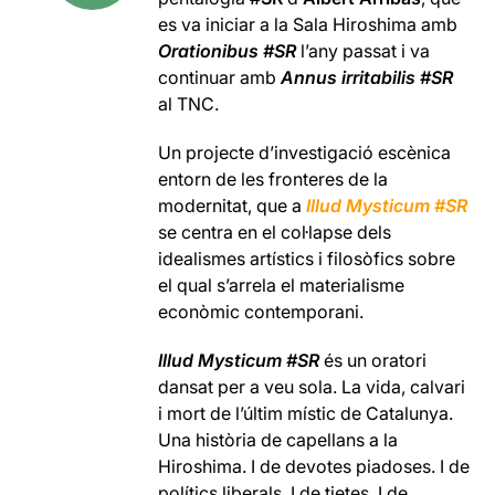
es va iniciar a la Sala Hiroshima amb
Orationibus #SR
l’any passat i va
continuar amb
Annus irritabilis #SR
al TNC.
Un projecte d’investigació escènica
entorn de les fronteres de la
modernitat, que a
Illud Mysticum #SR
se centra en el col·lapse dels
idealismes artístics i filosòfics sobre
el qual s’arrela el materialisme
econòmic contemporani.
Illud Mysticum #SR
és un oratori
dansat per a veu sola. La vida, calvari
i mort de l’últim místic de Catalunya.
Una història de capellans a la
Hiroshima. I de devotes piadoses. I de
polítics liberals. I de tietes. I de