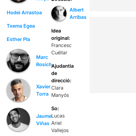
Albert
Hodei Arrastoa
Arribas
Txema Egea
Idea
original:
Esther Pla
Francesc
Cuéllar
Marc
Rosich
Ajudantia
de
direcció:
Xavier
Clara
Torra
Manyós
So:
Lucas
Jaume
Ariel
Viñas
Vallejos