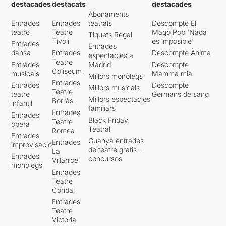
destacades
destacats
destacades
Abonaments
Entrades
Entrades
teatrals
Descompte El
teatre
Teatre
Mago Pop 'Nada
Tiquets Regal
Tívoli
es imposible'
Entrades
Entrades
dansa
Entrades
Descompte Ànima
espectacles a
Teatre
Entrades
Madrid
Descompte
Coliseum
musicals
Mamma mia
Millors monòlegs
Entrades
Entrades
Descompte
Millors musicals
Teatre
teatre
Germans de sang
Millors espectacles
Borràs
infantil
familiars
Entrades
Entrades
Black Friday
Teatre
òpera
Teatral
Romea
Entrades
Guanya entrades
Entrades
improvisació
de teatre gratis -
La
Entrades
concursos
Villarroel
monòlegs
Entrades
Teatre
Condal
Entrades
Teatre
Victòria