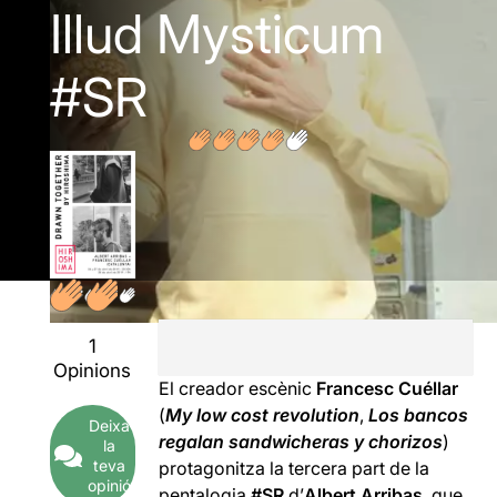
Illud Mysticum
#SR
1
Opinions
El creador escènic
Francesc Cuéllar
(
My low cost revolution
,
Los bancos
Deixa
regalan sandwicheras y chorizos
)
la
teva
protagonitza la tercera part de la
opinió
pentalogia
#SR
d’
Albert Arribas
, que