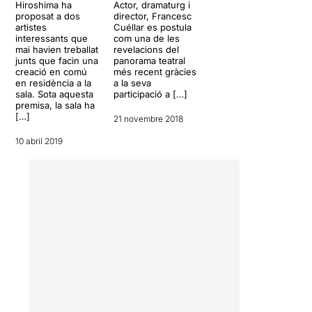
Hiroshima ha
Actor, dramaturg i
desconstrucció del text i del
proposat a dos
director, Francesc
llenguatge més pròpia
artistes
Cuéllar es postula
d’
Arribas
. En aquest sentit,
interessants que
com una de les
cal destacar la interpretació
mai havien treballat
revelacions del
junts que facin una
panorama teatral
de Cuéllar que recita
creació en comú
més recent gràcies
Rusiñol
de manera quasi
en residència a la
a la seva
hipnòtica, musicalitzant i
sala. Sota aquesta
participació a […]
mastegant cada frase,
premisa, la sala ha
[…]
sentint-la, patint-la, gaudint-
21 novembre 2018
la o lluitant contra ella, en un
10 abril 2019
fascinant exercici actoral,
tan fi com excel·lentment
dirigit.
També resulta encertat el
grup d’actors i actrius de
diferents edats i
característiques escollits per
envoltar aquest eix central
que, més enllà de Rusiñol,
ben poden representar, en
certa manera, la societat o la