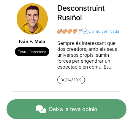
Desconstruint
Rusiñol
Opinió verificada
Iván F. Mula
Sempre és interessant que
dos creadors, amb els seus
Teatre Barcelona
universos propis, sumin
forces per engendrar un
espectacle en comú. Es
corre el risc, però, que les
seves visions no cohesionin
30/04/2019
de forma orgànica i la
proposta acabi sent una
mena de trencaclosques de
peces inconnexes on
cadascuna lluita per
Deixa la teva opinió
dominar les altres.
Afortunadament, no és el
cas d’
Illud Mysticum #SR
,
un muntatge on, a jutjar pel