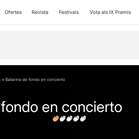
Ofertes
Revista
Festivals
Vota als IX Premis
vídeos
s
»
Bailarina de fondo en concierto
 fondo en concierto