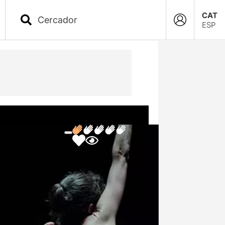
CAT
ESP