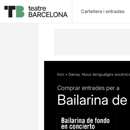
Cartellera i entrades
Descripció
Fitxa artística
Fotos i 
Inici
»
Dansa
,
Nous llenguatges escènic
Comprar entrades per a
Bailarina de