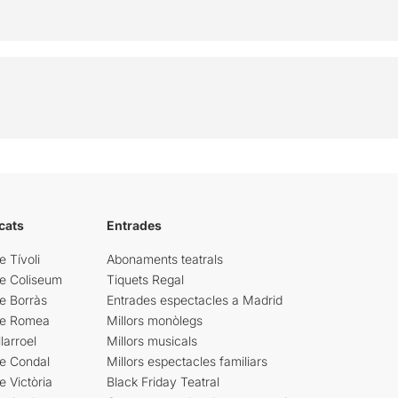
cats
Entrades
e Tívoli
Abonaments teatrals
re Coliseum
Tiquets Regal
e Borràs
Entrades espectacles a Madrid
re Romea
Millors monòlegs
larroel
Millors musicals
re Condal
Millors espectacles familiars
e Victòria
Black Friday Teatral