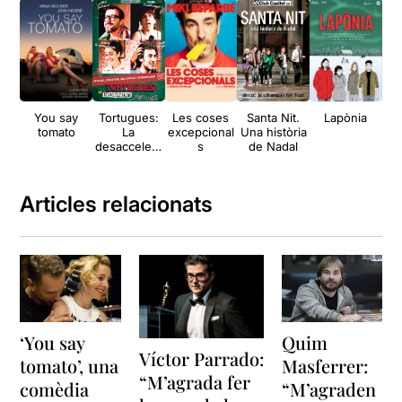
You say
Tortugues:
Les coses
Santa Nit.
Lapònia
Lo 
tomato
La
excepcional
Una història
desaccelera
s
de Nadal
ció de les
partícules
Articles relacionats
‘You say
Quim
Víctor Parrado:
tomato’, una
Masferrer:
“M’agrada fer
comèdia
“M’agraden