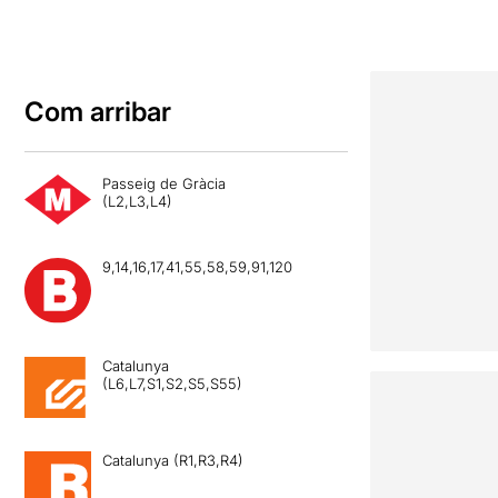
Com arribar
Passeig de Gràcia
(L2,L3,L4)
9,14,16,17,41,55,58,59,91,120
Catalunya
(L6,L7,S1,S2,S5,S55)
Catalunya (R1,R3,R4)