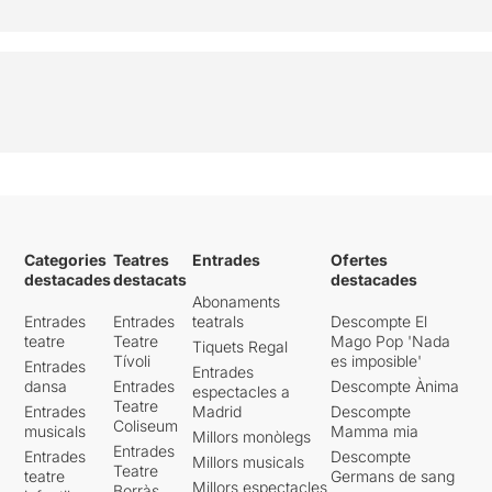
Categories
Teatres
Entrades
Ofertes
destacades
destacats
destacades
Abonaments
Entrades
Entrades
teatrals
Descompte El
teatre
Teatre
Mago Pop 'Nada
Tiquets Regal
Tívoli
es imposible'
Entrades
Entrades
dansa
Entrades
Descompte Ànima
espectacles a
Teatre
Entrades
Madrid
Descompte
Coliseum
musicals
Mamma mia
Millors monòlegs
Entrades
Entrades
Descompte
Millors musicals
Teatre
teatre
Germans de sang
Millors espectacles
Borràs