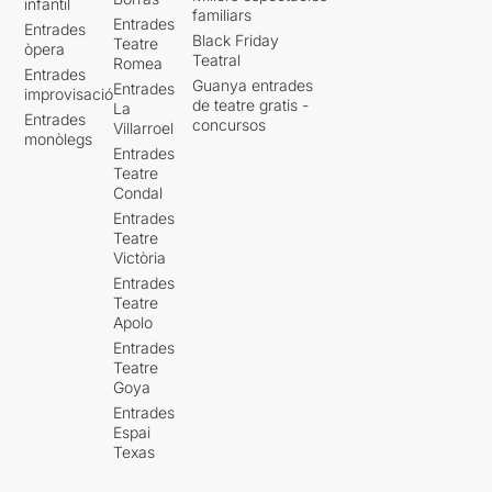
infantil
familiars
Entrades
Entrades
Black Friday
Teatre
òpera
Teatral
Romea
Entrades
Guanya entrades
Entrades
improvisació
de teatre gratis -
La
Entrades
concursos
Villarroel
monòlegs
Entrades
Teatre
Condal
Entrades
Teatre
Victòria
Entrades
Teatre
Apolo
Entrades
Teatre
Goya
Entrades
Espai
Texas