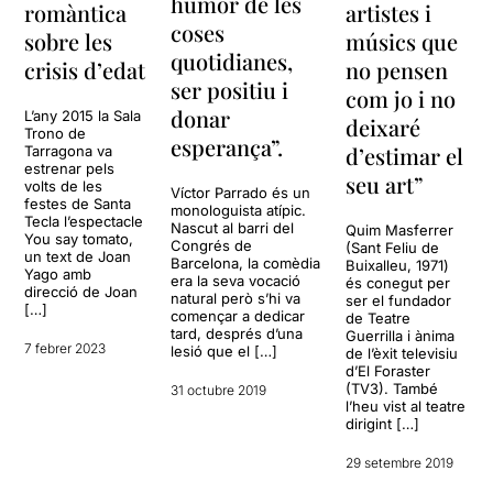
humor de les
romàntica
artistes i
coses
sobre les
músics que
quotidianes,
crisis d’edat
no pensen
ser positiu i
com jo i no
donar
L’any 2015 la Sala
deixaré
Trono de
esperança”.
d’estimar el
Tarragona va
estrenar pels
seu art”
volts de les
Víctor Parrado és un
festes de Santa
monologuista atípic.
Tecla l’espectacle
Nascut al barri del
Quim Masferrer
You say tomato,
Congrés de
(Sant Feliu de
un text de Joan
Barcelona, la comèdia
Buixalleu, 1971)
Yago amb
era la seva vocació
és conegut per
direcció de Joan
natural però s’hi va
ser el fundador
[…]
començar a dedicar
de Teatre
tard, després d’una
Guerrilla i ànima
7 febrer 2023
lesió que el […]
de l’èxit televisiu
d’El Foraster
(TV3). També
31 octubre 2019
l’heu vist al teatre
dirigint […]
29 setembre 2019