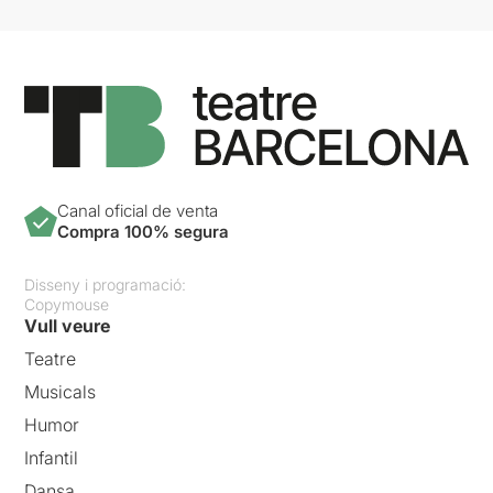
Canal oficial de venta
Compra 100% segura
Disseny i programació:
Copymouse
Vull veure
Teatre
Musicals
Humor
Infantil
Dansa