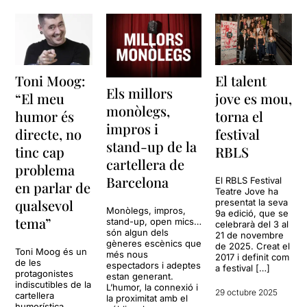
Toni Moog:
El talent
Els millors
“El meu
jove es mou,
monòlegs,
humor és
torna el
impros i
directe, no
festival
stand-up de la
tinc cap
RBLS
cartellera de
problema
Barcelona
El RBLS Festival
en parlar de
Teatre Jove ha
qualsevol
presentat la seva
Monòlegs, impros,
9a edició, que se
tema”
stand-up, open mics…
celebrarà del 3 al
són algun dels
21 de novembre
gèneres escènics que
de 2025. Creat el
Toni Moog és un
més nous
2017 i definit com
de les
espectadors i adeptes
a festival […]
protagonistes
estan generant.
indiscutibles de la
L’humor, la connexió i
29 octubre 2025
cartellera
la proximitat amb el
humorística