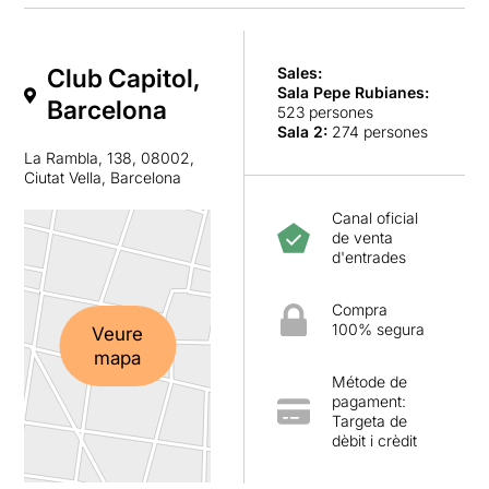
Club Capitol,
Sales:
Sala Pepe Rubianes
:
Barcelona
523 persones
Sala 2
:
274 persones
La Rambla, 138, 08002,
Ciutat Vella, Barcelona
Canal oficial
de venta
d'entrades
Compra
100% segura
Veure
mapa
Métode de
pagament:
Targeta de
dèbit i crèdit