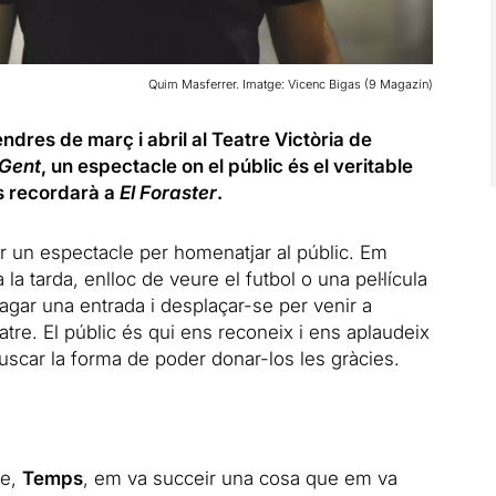
Quim Masferrer. Imatge: Vicenc Bigas (9 Magazín)
ndres de març i abril al Teatre Victòria de
Gent
, un espectacle on el públic és el veritable
us recordarà a
El Foraster
.
er un espectacle per homenatjar al públic. Em
 tarda, enlloc de veure el futbol o una pel·lícula
pagar una entrada i desplaçar-se per venir a
eatre. El públic és qui ens reconeix i ens aplaudeix
uscar la forma de poder donar-los les gràcies.
le,
Temps
, em va succeir una cosa que em va