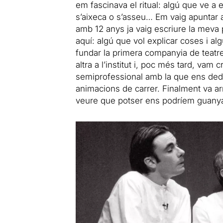
em fascinava el ritual: algú que ve 
s’aixeca o s’asseu… Em vaig apuntar al 
amb 12 anys ja vaig escriure la meva
aquí: algú que vol explicar coses i a
fundar la primera companyia de teatr
altra a l’institut i, poc més tard, vam 
semiprofessional amb la que ens dedi
animacions de carrer. Finalment va ar
veure que potser ens podríem guanyar