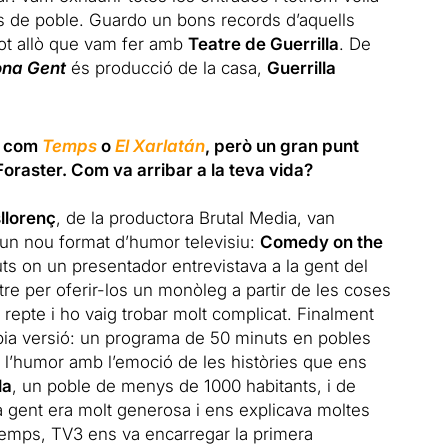
s de poble. Guardo un bons records d’aquells
tot allò que vam fer amb
Teatre de Guerrilla
. De
na Gent
és producció de la casa,
Guerrilla
s com
Temps
o
El Xarlatán
, però un gran punt
l Foraster. Com va arribar a la teva vida?
llorenç
, de la productora Brutal Media, van
l un nou format d’humor televisiu:
Comedy on the
s on un presentador entrevistava a la gent del
atre per oferir-los un monòleg a partir de les coses
 repte i ho vaig trobar molt complicat. Finalment
òpia versió: un programa de 50 minuts en pobles
, l’humor amb l’emoció de les històries que ens
la
, un poble de menys de 1000 habitants, i de
 gent era molt generosa i ens explicava moltes
 temps, TV3 ens va encarregar la primera