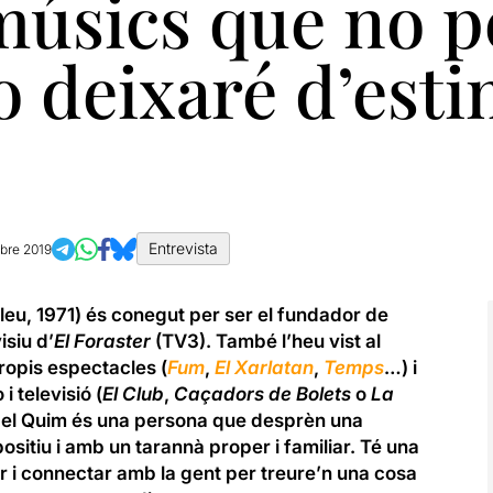
 músics que no 
o deixaré d’esti
Entrevista
bre 2019
leu, 1971) és conegut per ser el fundador de
isiu d’
El Foraster
(TV3). També l’heu vist al
 propis espectacles (
Fum
,
El Xarlatan
,
Temps
…) i
 televisió (
El Club
,
Caçadors de Bolets
o
La
ò, el Quim és una persona que desprèn una
ositiu i amb un tarannà proper i familiar. Té una
r i connectar amb la gent per treure’n una cosa