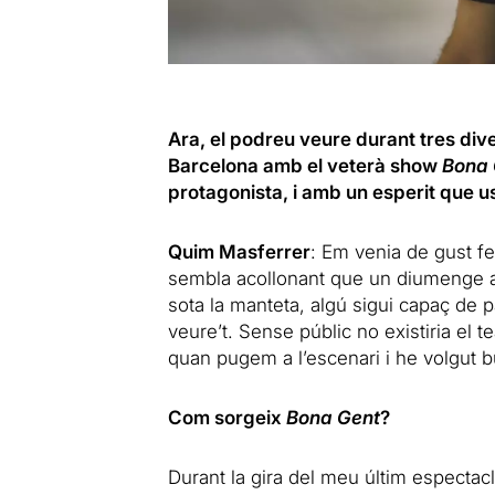
Ara, el podreu veure durant tres dive
Barcelona amb el veterà show
Bona 
protagonista, i amb un esperit que 
Quim Masferrer
: Em venia de gust f
sembla acollonant que un diumenge a la
sota la manteta, algú sigui capaç de 
veure’t. Sense públic no existiria el t
quan pugem a l’escenari i he volgut b
Com sorgeix
Bona Gent
?
Durant la gira del meu últim espectac