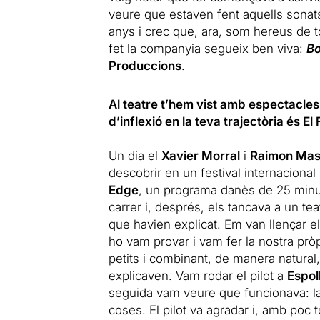
veure que estaven fent aquells sonat
anys i crec que, ara, som hereus de 
fet la companyia segueix ben viva:
Bo
Produccions
.
Al teatre t’hem vist amb espectacle
d’inflexió en la teva trajectòria és E
Un dia el
Xavier Morral
i
Raimon Mas
descobrir en un festival internaciona
Edge
, un programa danès de 25 minut
carrer i, després, els tancava a un te
que havien explicat. Em van llençar el
ho vam provar i vam fer la nostra pr
petits i combinant, de manera natural
explicaven. Vam rodar el pilot a
Espol
seguida vam veure que funcionava: la
coses. El pilot va agradar i, amb poc