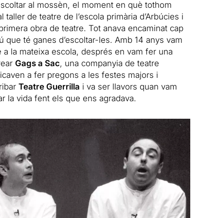
a escoltar al mossèn, el moment en què tothom
taller de teatre de l’escola primària d’Arbúcies i
 primera obra de teatre. Tot anava encaminat cap
lgú que té ganes d’escoltar-les. Amb 14 anys vam
e a la mateixa escola, després en vam fer una
crear
Gags a Sac
, una companyia de teatre
caven a fer pregons a les festes majors i
ribar
Teatre Guerrilla
i va ser llavors quan vam
 la vida fent els que ens agradava.