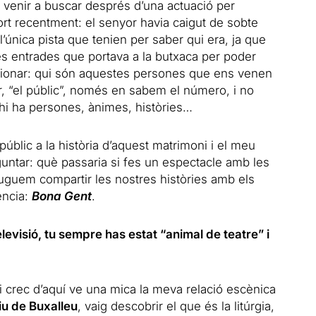
 venir a buscar després d’una actuació per
rt recentment: el senyor havia caigut de sobte
 i l’única pista que tenien per saber qui era, ja que
s entrades que portava a la butxaca per poder
exionar: qui són aquestes persones que ens venen
r, “el públic”, només en sabem el número, i no
hi ha persones, ànimes, històries…
úblic a la història d’aquest matrimoni i el meu
untar: què passaria si fes un espectacle amb les
 puguem compartir les nostres històries amb els
ència:
Bona Gent
.
televisió, tu sempre has estat “animal de teatre” i
 crec d’aquí ve una mica la meva relació escènica
iu de Buxalleu
, vaig descobrir el que és la litúrgia,