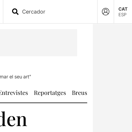
CAT
ESP
mar el seu art”
Entrevistes
Reportatges
Breus
den