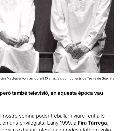
Quim Masferrer van ser, durant 10 anys, els components de Teatre de Guerrilla
 però també televisió, en aquesta època vau
 nostre somni: poder treballar i viure fent allò
 en uns privilegiats. L’any 1999, a
Fira Tàrrega
,
r: vam exhaurir totes les entrades i tothom volia