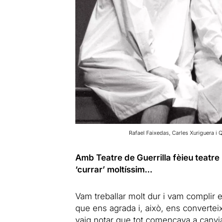
Rafael Faixedas, Carles Xuriguera i 
Amb Teatre de Guerrilla fèieu teatre
‘currar’ moltíssim…
Vam treballar molt dur i vam complir el
que ens agrada i, això, ens converteix
vaig notar que tot començava a canvia