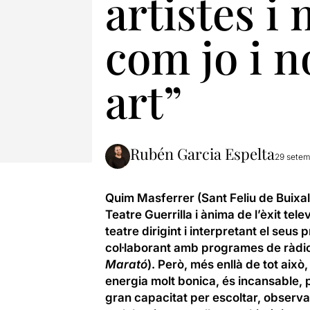
artistes i
com jo i n
art”
Rubén Garcia Espelta
29 setem
Quim Masferrer (Sant Feliu de Buixal
Teatre Guerrilla i ànima de l’èxit telev
teatre dirigint i interpretant el seus
col·laborant amb programes de ràdio i
Marató
). Però, més enllà de tot aix
energia molt bonica, és incansable, p
gran capacitat per escoltar, observa