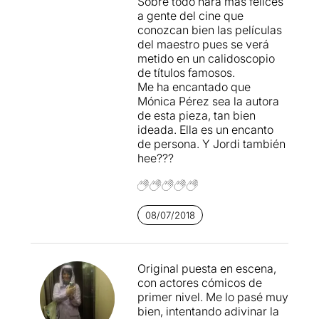
Sobre todo hará más felices
l'humor que a mi em motiva,
els elements del món del
a gente del cine que
acaba resultant correcte i
cinema i del món del teatre.
conozcan bien las películas
funciona com un rellotge
La proposta compta també
del maestro pues se verá
davant d'un públic que
amb cameos de famosos
metido en un calidoscopio
potser -a diferència de mi-
com Àngel Llàcer, Jordi
de títulos famosos.
es troba amb el que
Basté, Lolita Flores, Sergi
Me ha encantado que
realment venia buscant.
Roberto, Mercè March i
Mónica Pérez sea la autora
Andreu Buenafuente, que
de esta pieza, tan bien
apareixen en un vídeo.
ideada. Ella es un encanto
de persona. Y Jordi también
Un guió ple de girs
hee???
argumentals on
tot està absolutament
mil·limetrat
, amb una
perfecta combinació dels
08/07/2018
elements audiovisuals amb
les interpretacions i
un element escenogràfic,
una porta, que és un tercer
Original puesta en escena,
personatge de tot plegat.
con actores cómicos de
primer nivel. Me lo pasé muy
Molt divertida, molt i molt
bien, intentando adivinar la