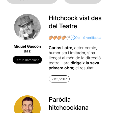
Hitchcock vist des
del Teatre
Opinió verificada
Miquel Gascon
Carlos Latre
, actor còmic,
Baz
humorista i imitador, s'ha
llençat al món de la direcció
Teatre Barcelona
teatral i ara
dirigeix la seva
primera obra;
el resultat
final ha estat espectacular.
21/11/2017
MCGUFFIN
és una comèdia
de
Mònica
Pérez,
protagonitzada per
Mònica Pérez
Paròdia
i
Jordi Rios
.
hitchcockiana
Hem de confessar que