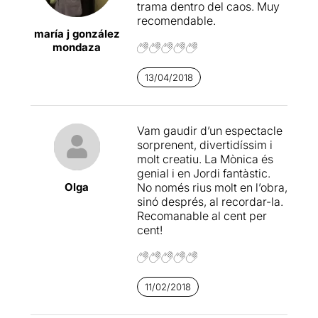
recomanable.
trama dentro del caos. Muy
recomendable.
maría j gonzález
Per llegir l'apunt original
mondaza
sencer, només cal clicar en
aquest
ENLLAÇ
13/04/2018
Vam gaudir d’un espectacle
sorprenent, divertidíssim i
molt creatiu. La Mònica és
genial i en Jordi fantàstic.
Olga
No només rius molt en l’obra,
sinó després, al recordar-la.
Recomanable al cent per
cent!
11/02/2018