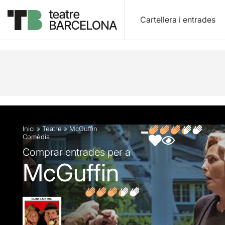
Cartellera i entrades
Descripció
Fitxa artística
Fotos i vídeos
Opin
Inici
»
Teatre
»
McGuffin
Comèdia
Comprar entrades per a
McGuffin