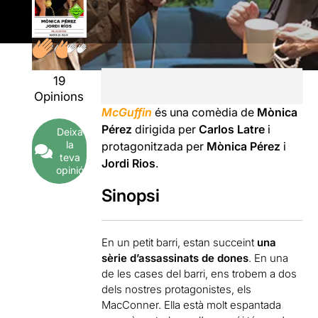
19
Opinions
McGuffin
és una comèdia de
Mònica
Pérez
dirigida per
Carlos Latre
i
Deixa
la
protagonitzada per
Mònica Pérez
i
teva
Jordi Rios
.
opinió
Sinopsi
En un petit barri, estan succeint
una
sèrie d’assassinats de dones
. En una
de les cases del barri, ens trobem a dos
dels nostres protagonistes, els
MacConner. Ella està molt espantada