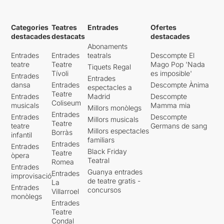
Categories
Teatres
Entrades
Ofertes
destacades
destacats
destacades
Abonaments
Entrades
Entrades
teatrals
Descompte El
teatre
Teatre
Mago Pop 'Nada
Tiquets Regal
Tívoli
es imposible'
Entrades
Entrades
dansa
Entrades
Descompte Ànima
espectacles a
Teatre
Entrades
Madrid
Descompte
Coliseum
musicals
Mamma mia
Millors monòlegs
Entrades
Entrades
Descompte
Millors musicals
Teatre
teatre
Germans de sang
Millors espectacles
Borràs
infantil
familiars
Entrades
Entrades
Black Friday
Teatre
òpera
Teatral
Romea
Entrades
Guanya entrades
Entrades
improvisació
de teatre gratis -
La
Entrades
concursos
Villarroel
monòlegs
Entrades
Teatre
Condal