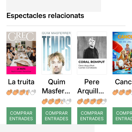
Espectacles relacionats
La truita
Quim
Pere
Canc
Masferre
Arquillué
r: Temps
: Coral
romput
COMPRAR
COMPRAR
COMPRAR
COMP
ENTRADES
ENTRADES
ENTRADES
ENTRA