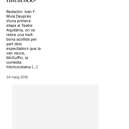
Redactor: Iván F.
Mula Després
d’una primera
etapa al Teatre
Aquitània, on va
rebre una molt
bona acollida per
part dels
espectadors que la
van veure,
McGuffin, la
comèdia
hitchcockiana […]
24 maig 2018