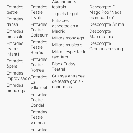
Abonaments
Entrades
Entrades
teatrals
Descompte El
teatre
Teatre
Mago Pop 'Nada
Tiquets Regal
Tívoli
es imposible'
Entrades
Entrades
dansa
Entrades
Descompte Ànima
espectacles a
Teatre
Entrades
Madrid
Descompte
Coliseum
musicals
Mamma mia
Millors monòlegs
Entrades
Entrades
Descompte
Millors musicals
Teatre
teatre
Germans de sang
Millors espectacles
Borràs
infantil
familiars
Entrades
Entrades
Black Friday
Teatre
òpera
Teatral
Romea
Entrades
Guanya entrades
Entrades
improvisació
de teatre gratis -
La
Entrades
concursos
Villarroel
monòlegs
Entrades
Teatre
Condal
Entrades
Teatre
Victòria
Entrades