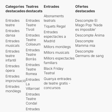
Categories
Teatres
Entrades
Ofertes
destacades
destacats
destacades
Abonaments
Entrades
Entrades
teatrals
Descompte El
teatre
Teatre
Mago Pop 'Nada
Tiquets Regal
Tívoli
es imposible'
Entrades
Entrades
dansa
Entrades
Descompte Ànima
espectacles a
Teatre
Entrades
Madrid
Descompte
Coliseum
musicals
Mamma mia
Millors monòlegs
Entrades
Entrades
Descompte
Millors musicals
Teatre
teatre
Germans de sang
Millors espectacles
Borràs
infantil
familiars
Entrades
Entrades
Black Friday
Teatre
òpera
Teatral
Romea
Entrades
Guanya entrades
Entrades
improvisació
de teatre gratis -
La
Entrades
concursos
Villarroel
monòlegs
Entrades
Teatre
Condal
Entrades