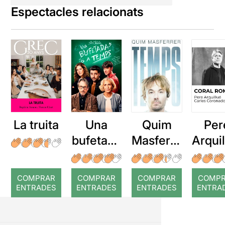
Espectacles relacionats
La truita
Una
Quim
Per
bufetada
Masferre
Arqui
a temps
r: Temps
: Cor
romp
COMPRAR
COMPRAR
COMPRAR
COMP
ENTRADES
ENTRADES
ENTRADES
ENTRA