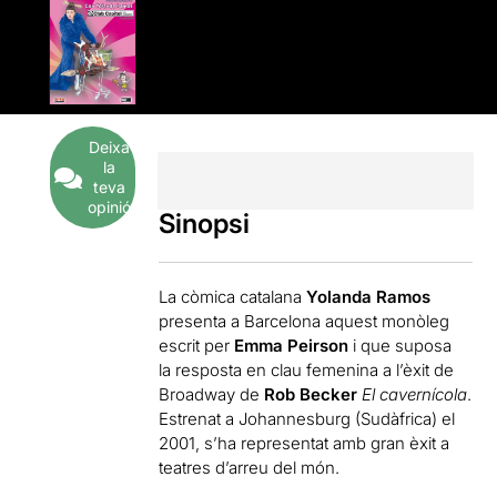
Deixa
la
teva
opinió
Sinopsi
La còmica catalana
Yolanda Ramos
presenta a Barcelona aquest monòleg
escrit per
Emma Peirson
i que suposa
la resposta en clau femenina a l’èxit de
Broadway de
Rob Becker
El cavernícola
.
Estrenat a Johannesburg (Sudàfrica) el
2001, s’ha representat amb gran èxit a
teatres d’arreu del món.