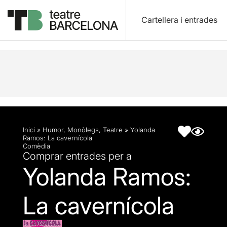
Cartellera i entrades
Descripció
Fitxa artística
Inici
»
Humor
,
Monòlegs
,
Teatre
»
Yolanda
Ramos: La cavernícola
Comèdia
Comprar entrades per a
Yolanda Ramos:
La cavernícola