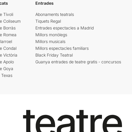
cats
Entrades
e Tívoli
Abonaments teatrals
re Coliseum
Tiquets Regal
e Borràs
Entrades espectacles a Madrid
re Romea
Millors monòlegs
larroel
Millors musicals
re Condal
Millors espectacles familiars
e Victòria
Black Friday Teatral
e Apolo
Guanya entrades de teatre gratis - concursos
re Goya
i Texas