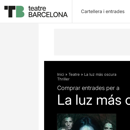
Cartellera i entrades
Descripció
Fitxa artística
Fotos i 
Inici
»
Teatre
»
La luz más oscura
Thriller
Comprar entrades per a
La luz más 