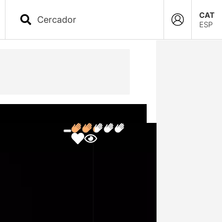
CAT
ESP