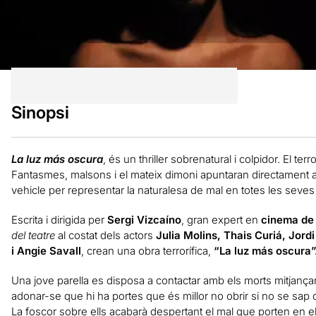
Sinopsi
La luz más oscura
, és un thriller sobrenatural i colpidor. El te
Fantasmes, malsons i el mateix dimoni apuntaran directament al
vehicle per representar la naturalesa de mal en totes les seve
Escrita i dirigida per
Sergi Vizcaíno
, gran expert en
cinema de 
del teatre
al costat dels actors
Julia Molins, Thais Curiá, Jord
i Angie Savall
, crean una obra terrorífica,
“La luz más oscura”
Una jove parella es disposa a contactar amb els morts mitjanç
adonar-se que hi ha portes que és millor no obrir si no se sap q
La foscor sobre ells acabarà despertant el mal que porten en el 