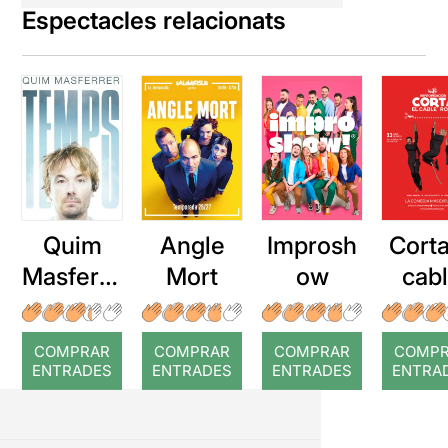
Espectacles relacionats
Quim
Angle
Improsh
Corta
Masferre
Mort
ow
cab
r: Temps
roj
COMPRAR
COMPRAR
COMPRAR
COMP
ENTRADES
ENTRADES
ENTRADES
ENTRA