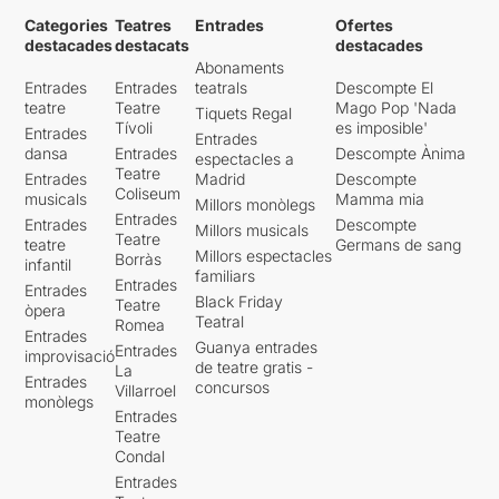
Categories
Teatres
Entrades
Ofertes
destacades
destacats
destacades
Abonaments
Entrades
Entrades
teatrals
Descompte El
teatre
Teatre
Mago Pop 'Nada
Tiquets Regal
Tívoli
es imposible'
Entrades
Entrades
dansa
Entrades
Descompte Ànima
espectacles a
Teatre
Entrades
Madrid
Descompte
Coliseum
musicals
Mamma mia
Millors monòlegs
Entrades
Entrades
Descompte
Millors musicals
Teatre
teatre
Germans de sang
Millors espectacles
Borràs
infantil
familiars
Entrades
Entrades
Black Friday
Teatre
òpera
Teatral
Romea
Entrades
Guanya entrades
Entrades
improvisació
de teatre gratis -
La
Entrades
concursos
Villarroel
monòlegs
Entrades
Teatre
Condal
Entrades