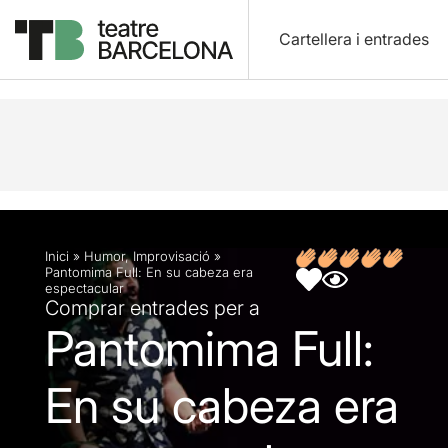
Cartellera i entrades
Descripció
Fitxa artística
Inici
»
Humor
,
Improvisació
»
Pantomima Full: En su cabeza era
espectacular
Comprar entrades per a
Pantomima Full:
En su cabeza era