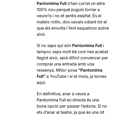
Pantomima Full
s’han currat un altre
100% nou perquè puguis tornar a
veure’ls i no et sentis estafat. És el
mateix rotllo, dos xavals odiant tot el
que els envolta i fent esquetxos sobre
això.
Si no saps qui són
Pantomima Full
i
tampoc saps molt bé com has acabat
llegint això, serà difícil convèncer per
comprar una entrada amb una
ressenya. Millor posa
“Pantomima
Full”
a YouTube i si et mola, ja tornes
aquí.
En definitiva, anar a veure a
Pantomima Full en directe és una
bona opció per passar l’estona. Si no
ets d’anar al teatre, ja que és una nit