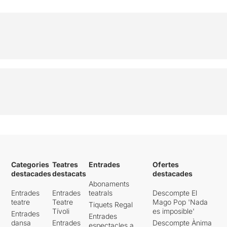
Categories
Teatres
Entrades
Ofertes
destacades
destacats
destacades
Abonaments
Entrades
Entrades
teatrals
Descompte El
teatre
Teatre
Mago Pop 'Nada
Tiquets Regal
Tívoli
es imposible'
Entrades
Entrades
dansa
Entrades
Descompte Ànima
espectacles a