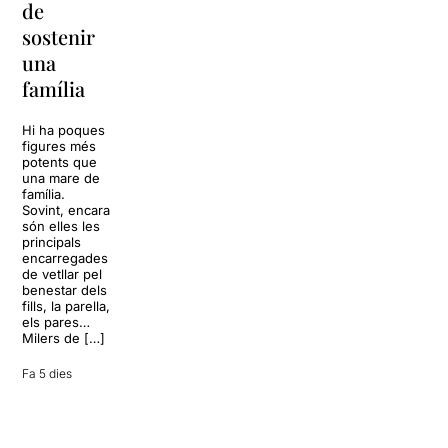
de
Barcelona
replantejar
sostenir
tota una
La música
una
vida
tornarà a
família
omplir la casa
dels Von
Sol, platja,
Trapp.
còctels i un
Hi ha poques
Sonrisas y
resort
figures més
lágrimas, un
paradisíac.
potents que
dels grans
L’escenari
una mare de
clàssics de la
sembla perfecte
família.
història del
per
Sovint, encara
teatre musical,
desconnectar
són elles les
arribarà al
de la rutina,
principals
Teatre Apolo
però una
encarregades
del 17 al […]
conversa
de vetllar pel
inoportuna pot
benestar dels
27 juliol 2026
convertir unes
fills, la parella,
vacances entre
els pares…
amics en una
Milers de […]
revisió completa
de […]
Fa 5 dies
28 juliol 2026