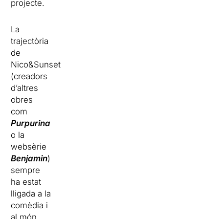
projecte.
La
trajectòria
de
Nico&Sunset
(creadors
d’altres
obres
com
Purpurina
o la
websèrie
Benjamin
)
sempre
ha estat
lligada a la
comèdia i
al món