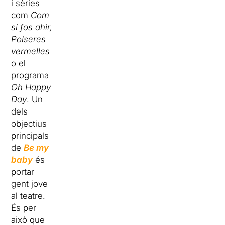
i sèries
com
Com
si fos ahir,
Polseres
vermelles
o el
programa
Oh Happy
Day
. Un
dels
objectius
principals
de
Be my
baby
és
portar
gent jove
al teatre.
És per
això que