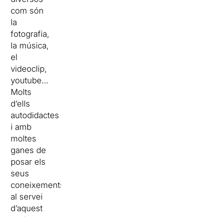
com són
la
fotografia,
la música,
el
videoclip,
youtube…
Molts
d’ells
autodidactes
i amb
moltes
ganes de
posar els
seus
coneixements
al servei
d’aquest