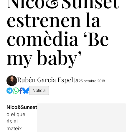
Nico&Sunset
estrenen la
comèdia ‘Be
my baby’
Rubén Garcia Espelta
25 octubre 2018
Notícia
Nico&Sunset
,
o el que
és el
mateix