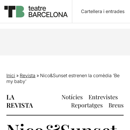
Cartellera i entrades
Inici
»
Revista
»
Nico&Sunset estrenen la comèdia ‘Be
my baby’
LA
Notícies
Entrevistes
REVISTA
Reportatges
Breus