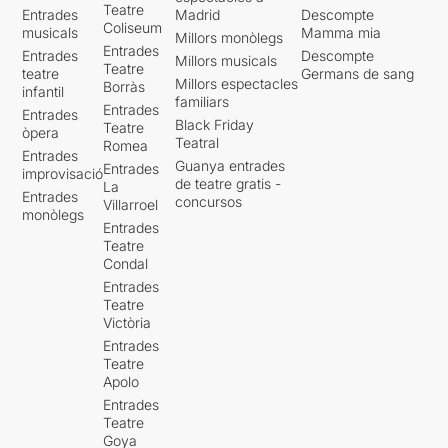
Teatre
Entrades
Madrid
Descompte
Coliseum
musicals
Mamma mia
Millors monòlegs
Entrades
Entrades
Descompte
Millors musicals
Teatre
teatre
Germans de sang
Millors espectacles
Borràs
infantil
familiars
Entrades
Entrades
Black Friday
Teatre
òpera
Teatral
Romea
Entrades
Guanya entrades
Entrades
improvisació
de teatre gratis -
La
Entrades
concursos
Villarroel
monòlegs
Entrades
Teatre
Condal
Entrades
Teatre
Victòria
Entrades
Teatre
Apolo
Entrades
Teatre
Goya