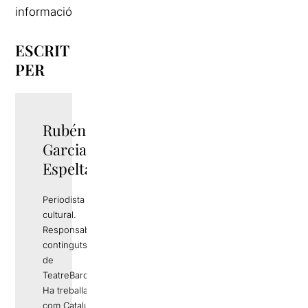
informació
ESCRIT
PER
Rubén
TWITTER
Garcia
Espelta
Periodista i gestor
cultural.
Responsable de
continguts editorials
de
TeatreBarcelona.com
Ha treballat a mitjans
com Catalunya