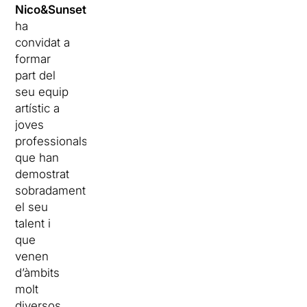
Nico&Sunset
ha
convidat a
formar
part del
seu equip
artístic a
joves
professionals
que han
demostrat
sobradament
el seu
talent i
que
venen
d’àmbits
molt
diversos