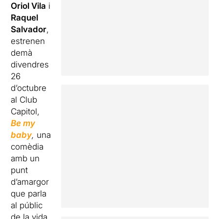
Oriol Vila
i
Raquel
Salvador
,
estrenen
demà
divendres
26
d’octubre
al Club
Capitol,
Be my
baby
,
una
comèdia
amb un
punt
d’amargor
que parla
al públic
de la vida,