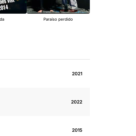
ida
Paraíso perdido
53 diumenges
2021
2022
2015