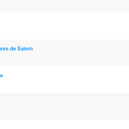
ixes de Salem
he