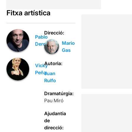
Fitxa artística
Direcció:
Pablo
Mario
Derqui
Gas
Autoria:
Vicky
Peña
Juan
Rulfo
Dramatúrgia:
Pau Miró
Ajudantia
de
direcció: