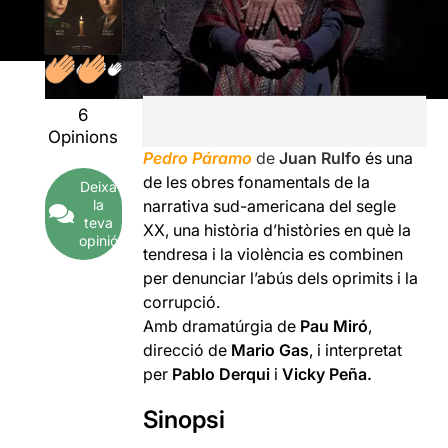
6
Opinions
Pedro Páramo
de
Juan Rulfo
és una
de les obres fonamentals de la
Deixa
la
narrativa sud-americana del segle
teva
XX, una història d’històries en què la
opinió
tendresa i la violència es combinen
per denunciar l’abús dels oprimits i la
corrupció.
Amb dramatúrgia de
Pau Miró
,
direcció de
Mario Gas
, i interpretat
per
Pablo Derqui
i
Vicky Peña.
Sinopsi