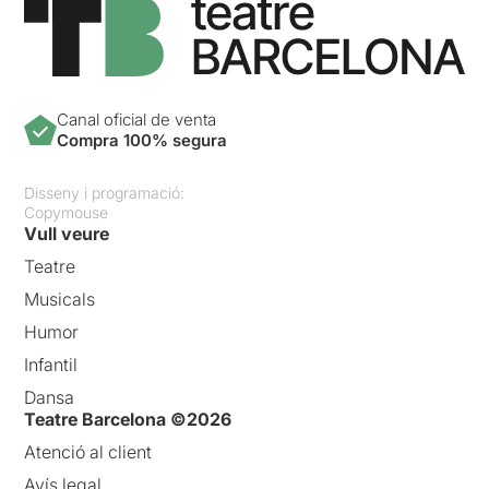
Canal oficial de venta
Compra 100% segura
Disseny i programació:
Copymouse
Vull veure
Teatre
Musicals
Humor
Infantil
Dansa
Teatre Barcelona ©2026
Atenció al client
Avís legal