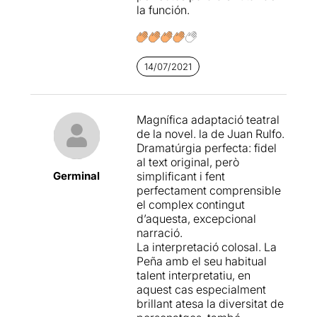
en algunes escenes.
la función.
14/07/2021
Magnífica adaptació teatral
de la novel. la de Juan Rulfo.
Dramatúrgia perfecta: fidel
al text original, però
Germinal
simplificant i fent
perfectament comprensible
el complex contingut
d’aquesta, excepcional
narració.
La interpretació colosal. La
Peña amb el seu habitual
talent interpretatiu, en
aquest cas especialment
brillant atesa la diversitat de