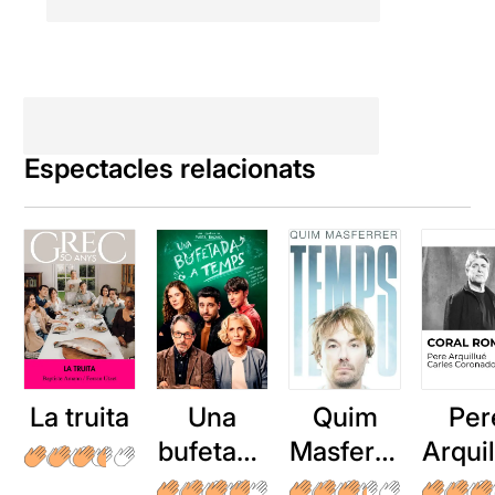
Espectacles relacionats
La truita
Una
Quim
Per
bufetada
Masferre
Arqui
a temps
r: Temps
: Cor