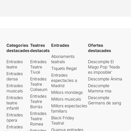
Categories
Teatres
Entrades
Ofertes
destacades
destacats
destacades
Abonaments
Entrades
Entrades
teatrals
Descompte El
teatre
Teatre
Mago Pop 'Nada
Tiquets Regal
Tívoli
es imposible'
Entrades
Entrades
dansa
Entrades
Descompte Ànima
espectacles a
Teatre
Entrades
Madrid
Descompte
Coliseum
musicals
Mamma mia
Millors monòlegs
Entrades
Entrades
Descompte
Millors musicals
Teatre
teatre
Germans de sang
Millors espectacles
Borràs
infantil
familiars
Entrades
Entrades
Black Friday
Teatre
òpera
Teatral
Romea
Entrades
Guanya entrades
Entrades