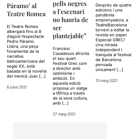
pells negres
Páramo’ al
Després de quatre
a l’escenari
edicions i una
Teatre Romea
pandèmia
no hauria de
emprenyadora, a
TeatreBarcelona
ser
El Teatre Romea
tornem a editar la
albergarà fins al 8
plantejable”
revista en paper
d’agost l’espectacle
Especial GREC!
Pedro Páramo.
Una mirada
L’obra, una peça
Francesc
independent i
fonamental de la
Casadesús afronta
tranquila al festival
narrativa
el seu quart
de Barcelona,
llatinoamericana del
Festival Grec com
pensada
segle XX, està
a director amb
únicament […]
basada en la novel·la
optimisme i
del mexicà Juan […]
ambició. En
13 maig 2021
aquesta edició
6 juliol 2021
proposa un viatge
a l’Àfrica a través
de la seva cultura,
amb […]
27 maig 2021