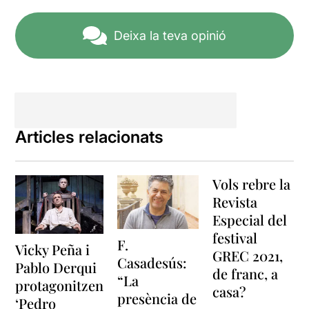
Deixa la teva opinió
Articles relacionats
Vols rebre la
Revista
Especial del
festival
F.
Vicky Peña i
GREC 2021,
Casadesús:
Pablo Derqui
de franc, a
“La
protagonitzen
casa?
presència de
‘Pedro