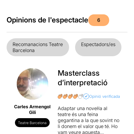
Opinions de l'espectacle
6
Recomanacions Teatre
Espectadors/es
Barcelona
Masterclass
d’interpretació
Opinió verificada
Carles Armengol
Adaptar una novel·la al
Gili
teatre és una feina
gegantina a la que sovint no
Teatre Barcelona
li donem el valor que té. Ho
vam veure aquesta