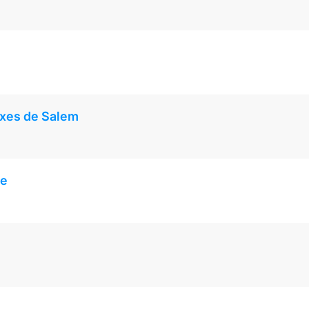
ixes de Salem
he