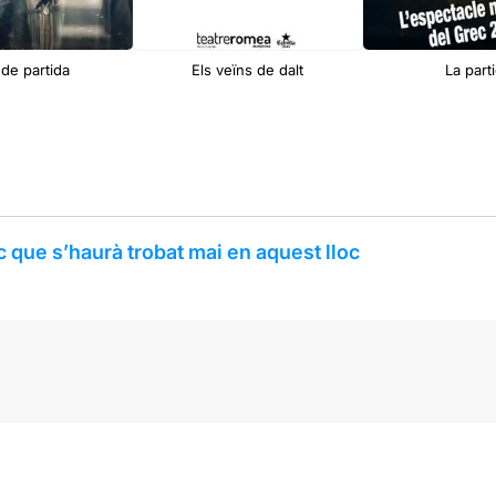
 de partida
Els veïns de dalt
La part
c que s’haurà trobat mai en aquest lloc