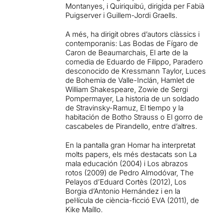
Montanyes, i Quiriquibú, dirigida per Fabià
Puigserver i Guillem-Jordi Graells.
A més, ha dirigit obres d’autors clàssics i
contemporanis: Las Bodas de Fígaro de
Caron de Beaumarchais, El arte de la
comedia de Eduardo de Filippo, Paradero
desconocido de Kressmann Taylor, Luces
de Bohemia de Valle-Inclán, Hamlet de
William Shakespeare, Zowie de Sergi
Pompermayer, La historia de un soldado
de Stravinsky-Ramuz, El tiempo y la
habitación de Botho Strauss o El gorro de
cascabeles de Pirandello, entre d’altres.
En la pantalla gran Homar ha interpretat
molts papers, els més destacats son La
mala educación (2004) i Los abrazos
rotos (2009) de Pedro Almodóvar, The
Pelayos d’Eduard Cortès (2012), Los
Borgia d’Antonio Hernández i en la
pel·lícula de ciència-ficció EVA (2011), de
Kike Maíllo.