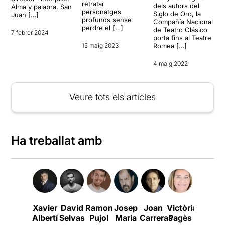
retratar
dels autors del
Alma y palabra. San
personatges
Siglo de Oro, la
Juan […]
profunds sense
Compañía Nacional
perdre el […]
de Teatro Clásico
7 febrer 2024
porta fins al Teatre
15 maig 2023
Romea […]
4 maig 2022
Veure tots els articles
Ha treballat amb
Xavier
David
Ramon
Josep
Joan
Victòria
Lluís
Albertí
Selvas
Pujol
Maria
Carreras
Pagès
Villanu
V