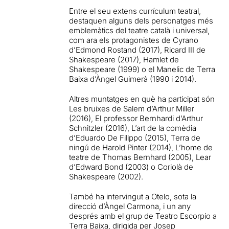
Entre el seu extens currículum teatral,
destaquen alguns dels personatges més
emblemàtics del teatre català i universal,
com ara els protagonistes de Cyrano
d’Edmond Rostand (2017), Ricard III de
Shakespeare (2017), Hamlet de
Shakespeare (1999) o el Manelic de Terra
Baixa d’Àngel Guimerà (1990 i 2014).
Altres muntatges en què ha participat són
Les bruixes de Salem d’Arthur Miller
(2016), El professor Bernhardi d’Arthur
Schnitzler (2016), L’art de la comèdia
d’Eduardo De Filippo (2015), Terra de
ningú de Harold Pinter (2014), L’home de
teatre de Thomas Bernhard (2005), Lear
d’Edward Bond (2003) o Coriolà de
Shakespeare (2002).
També ha intervingut a Otelo, sota la
direcció d’Àngel Carmona, i un any
després amb el grup de Teatro Escorpio a
Terra Baixa, dirigida per Josep