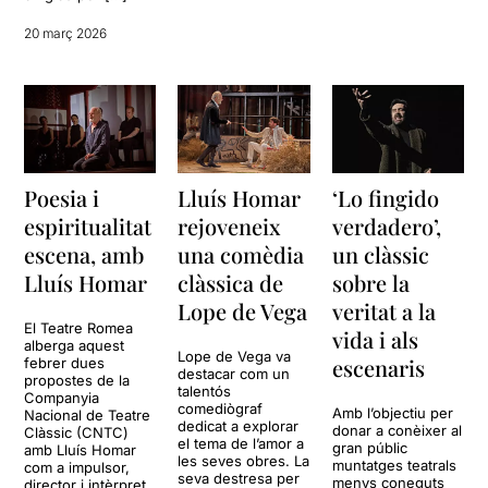
20 març 2026
Poesia i
Lluís Homar
‘Lo fingido
espiritualitat
rejoveneix
verdadero’,
escena, amb
una comèdia
un clàssic
Lluís Homar
clàssica de
sobre la
Lope de Vega
veritat a la
El Teatre Romea
vida i als
alberga aquest
Lope de Vega va
escenaris
febrer dues
destacar com un
propostes de la
talentós
Companyia
comediògraf
Amb l’objectiu per
Nacional de Teatre
dedicat a explorar
donar a conèixer al
Clàssic (CNTC)
el tema de l’amor a
gran públic
amb Lluís Homar
les seves obres. La
muntatges teatrals
com a impulsor,
seva destresa per
menys coneguts
director i intèrpret.