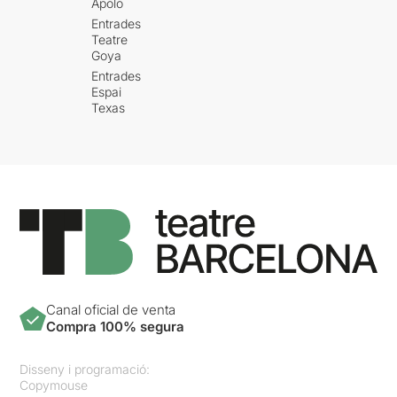
Apolo
Entrades
Teatre
Goya
Entrades
Espai
Texas
Canal oficial de venta
Compra 100% segura
Disseny i programació:
Copymouse