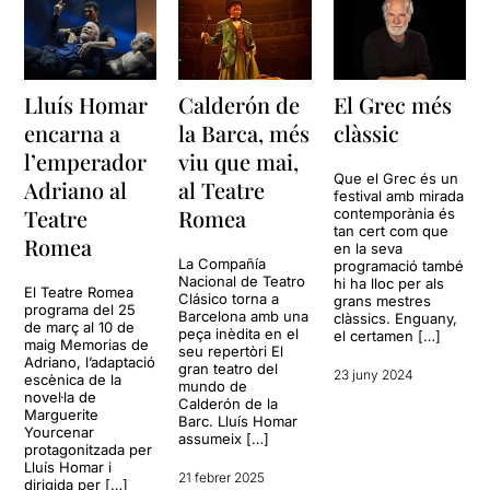
Lluís Homar
Calderón de
El Grec més
encarna a
la Barca, més
clàssic
l’emperador
viu que mai,
Que el Grec és un
Adriano al
al Teatre
festival amb mirada
Teatre
Romea
contemporània és
tan cert com que
Romea
en la seva
La Compañía
programació també
Nacional de Teatro
hi ha lloc per als
El Teatre Romea
Clásico torna a
grans mestres
programa del 25
Barcelona amb una
clàssics. Enguany,
de març al 10 de
peça inèdita en el
el certamen […]
maig Memorias de
seu repertòri El
Adriano, l’adaptació
gran teatro del
23 juny 2024
escènica de la
mundo de
novel·la de
Calderón de la
Marguerite
Barc. Lluís Homar
Yourcenar
assumeix […]
protagonitzada per
Lluís Homar i
21 febrer 2025
dirigida per […]