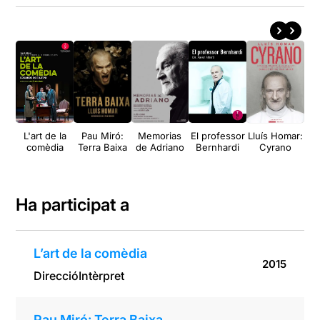
L'art de la
Pau Miró:
Memorias
El professor
Lluís Homar:
In
comèdia
Terra Baixa
de Adriano
Bernhardi
Cyrano
Gr
Le
d
Ha participat a
L’art de la comèdia
2015
Direcció
Intèrpret
Pau Miró: Terra Baixa