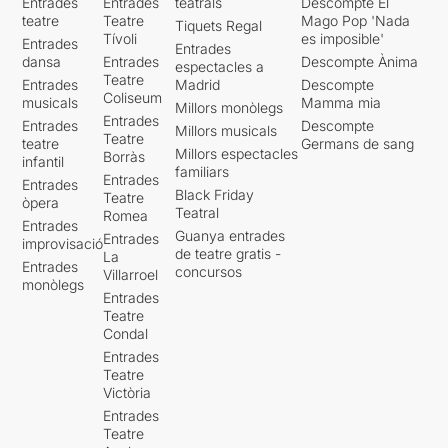
Entrades
Entrades
teatrals
Descompte El
teatre
Teatre
Mago Pop 'Nada
Tiquets Regal
Tívoli
es imposible'
Entrades
Entrades
dansa
Entrades
Descompte Ànima
espectacles a
Teatre
Entrades
Madrid
Descompte
Coliseum
musicals
Mamma mia
Millors monòlegs
Entrades
Entrades
Descompte
Millors musicals
Teatre
teatre
Germans de sang
Millors espectacles
Borràs
infantil
familiars
Entrades
Entrades
Black Friday
Teatre
òpera
Teatral
Romea
Entrades
Guanya entrades
Entrades
improvisació
de teatre gratis -
La
Entrades
concursos
Villarroel
monòlegs
Entrades
Teatre
Condal
Entrades
Teatre
Victòria
Entrades
Teatre