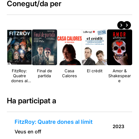
Conegut/da per
FitzRoy:
Final de
Casa
El crèdit
Amor &
Quatre
partida
Calores
Shakespear
dones al
e
límit
Ha participat a
FitzRoy: Quatre dones al límit
2023
Veus en off