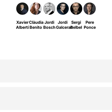
Xavier
Clàudia
Jordi
Jordi
Sergi
Pere
Roser
Albertí
Benito
Bosch
Galceran
Belbel
Ponce
Batalla