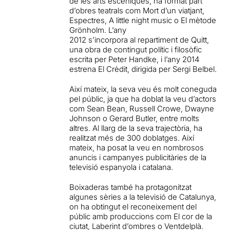
de les arts escèniques, ha format part
d’obres teatrals com Mort d’un viatjant,
Espectres, A little night music o El mètode
Grönholm. L’any
2012 s’incorpora al repartiment de Quitt,
una obra de contingut polític i filosòfic
escrita per Peter Handke, i l’any 2014
estrena El Crèdit, dirigida per Sergi Belbel.
Així mateix, la seva veu és molt coneguda
pel públic, ja que ha doblat la veu d’actors
com Sean Bean, Russell Crowe, Dwayne
Johnson o Gerard Butler, entre molts
altres. Al llarg de la seva trajectòria, ha
realitzat més de 300 doblatges. Així
mateix, ha posat la veu en nombrosos
anuncis i campanyes publicitàries de la
televisió espanyola i catalana.
Boixaderas també ha protagonitzat
algunes sèries a la televisió de Catalunya,
on ha obtingut el reconeixement del
públic amb produccions com El cor de la
ciutat, Laberint d’ombres o Ventdelplà.