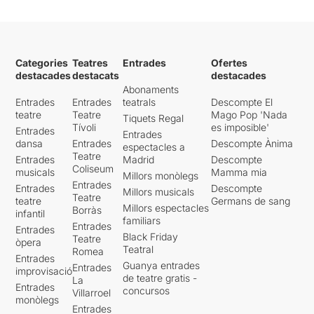
Categories
Teatres
Entrades
Ofertes
destacades
destacats
destacades
Abonaments
Entrades
Entrades
teatrals
Descompte El
teatre
Teatre
Mago Pop 'Nada
Tiquets Regal
Tívoli
es imposible'
Entrades
Entrades
dansa
Entrades
Descompte Ànima
espectacles a
Teatre
Entrades
Madrid
Descompte
Coliseum
musicals
Mamma mia
Millors monòlegs
Entrades
Entrades
Descompte
Millors musicals
Teatre
teatre
Germans de sang
Millors espectacles
Borràs
infantil
familiars
Entrades
Entrades
Black Friday
Teatre
òpera
Teatral
Romea
Entrades
Guanya entrades
Entrades
improvisació
de teatre gratis -
La
Entrades
concursos
Villarroel
monòlegs
Entrades