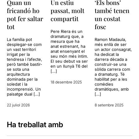
Quan un
Un estiu
‘Els bons’
fricandó ho
passat, molt
també tenen
pot fer saltar
compartit
un costat
tot
fosc
Pere Riera és un
dramaturg que, a
La família pot
Ramon Madaula,
mesura que ha
desplegar-se com
més enllà de ser
anat estrenant, ha
un vast territori
un actor consagrat,
anat ensenyant el
irrigat per la
ha dedicat la
seu món més íntim.
tendresa i l’afecte,
darrera dècada a
El seu debut va ser
però també bastir-
construir-se una
en un llunyà T6 del
se sota una
sòlida carrera com
[…]
arquitectura
a dramaturg. Té
dominada per la
habilitat per a les
18 desembre 2025
soledat i la
comèdies
incomprensió. Un
dramàtiques, amb
paisatge dual […]
[…]
22 juliol 2026
8 setembre 2025
Ha treballat amb