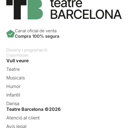
Canal oficial de venta
Compra 100% segura
Disseny i programació:
Copymouse
Vull veure
Teatre
Musicals
Humor
Infantil
Dansa
Teatre Barcelona ©2026
Atenció al client
Avís legal