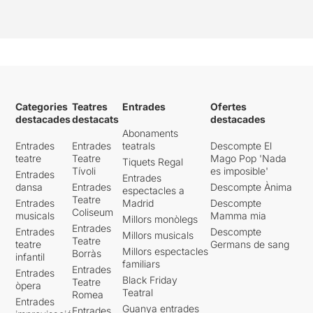
Categories
Teatres
Entrades
Ofertes
destacades
destacats
destacades
Abonaments
Entrades
Entrades
teatrals
Descompte El
teatre
Teatre
Mago Pop 'Nada
Tiquets Regal
Tívoli
es imposible'
Entrades
Entrades
dansa
Entrades
Descompte Ànima
espectacles a
Teatre
Entrades
Madrid
Descompte
Coliseum
musicals
Mamma mia
Millors monòlegs
Entrades
Entrades
Descompte
Millors musicals
Teatre
teatre
Germans de sang
Millors espectacles
Borràs
infantil
familiars
Entrades
Entrades
Black Friday
Teatre
òpera
Teatral
Romea
Entrades
Guanya entrades
Entrades