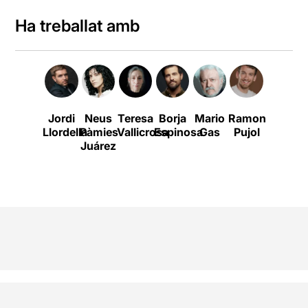
Ha treballat amb
Jordi
Neus
Teresa
Borja
Mario
Ramon
Josep
Llordella
Pàmies
Vallicrosa
Espinosa
Gas
Pujol
Maria
Juárez
Pou