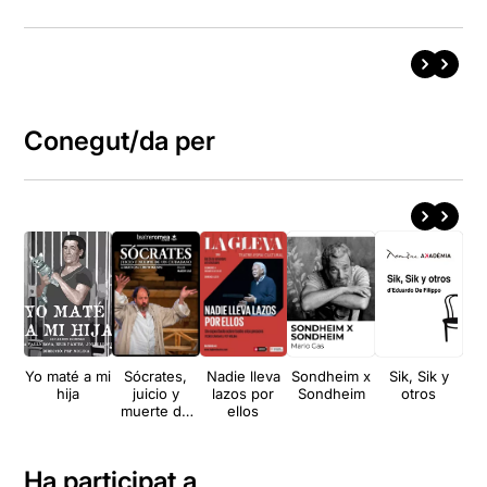
Conegut/da per
Yo maté a mi
Sócrates,
Nadie lleva
Sondheim x
Sik, Sik y
C
hija
juicio y
lazos por
Sondheim
otros
muerte de
ellos
un
ciudadano
Ha participat a