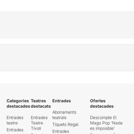
Categories
Teatres
Entrades
Ofertes
destacades
destacats
destacades
Abonaments
Entrades
Entrades
teatrals
Descompte El
teatre
Teatre
Mago Pop 'Nada
Tiquets Regal
Tívoli
es imposible'
Entrades
Entrades