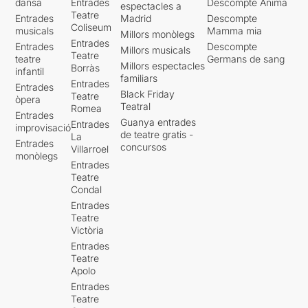
dansa
Entrades
Descompte Ànima
espectacles a
Teatre
Entrades
Madrid
Descompte
Coliseum
musicals
Mamma mia
Millors monòlegs
Entrades
Entrades
Descompte
Millors musicals
Teatre
teatre
Germans de sang
Millors espectacles
Borràs
infantil
familiars
Entrades
Entrades
Black Friday
Teatre
òpera
Teatral
Romea
Entrades
Guanya entrades
Entrades
improvisació
de teatre gratis -
La
Entrades
concursos
Villarroel
monòlegs
Entrades
Teatre
Condal
Entrades
Teatre
Victòria
Entrades
Teatre
Apolo
Entrades
Teatre