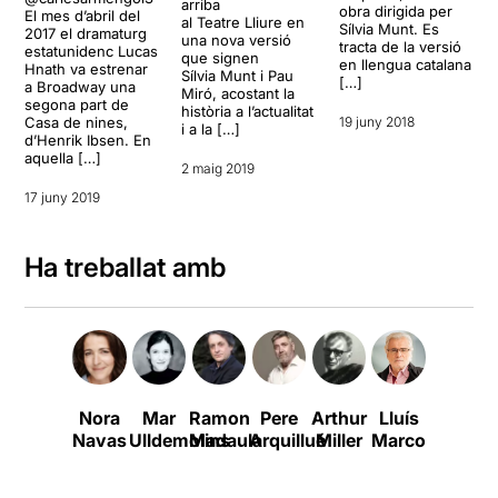
arriba
obra dirigida per
El mes d’abril del
al Teatre Lliure en
Sílvia Munt. Es
2017 el dramaturg
una nova versió
tracta de la versió
estatunidenc Lucas
que signen
en llengua catalana
Hnath va estrenar
Sílvia Munt i Pau
[…]
a Broadway una
Miró, acostant la
segona part de
història a l’actualitat
Casa de nines,
19 juny 2018
i a la […]
d’Henrik Ibsen. En
aquella […]
2 maig 2019
17 juny 2019
Ha treballat amb
Nora
Mar
Ramon
Pere
Arthur
Lluís
Rosa
Navas
Ulldemolins
Madaula
Arquillué
Miller
Marco
Renom
B