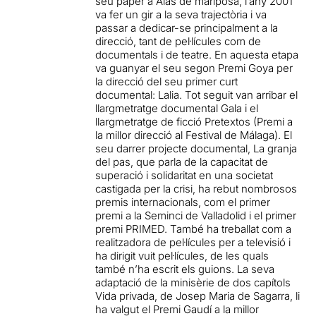
seu paper a Alas de mariposa, l’any 2001
va fer un gir a la seva trajectòria i va
passar a dedicar-se principalment a la
direcció, tant de pel·lícules com de
documentals i de teatre. En aquesta etapa
va guanyar el seu segon Premi Goya per
la direcció del seu primer curt
documental: Lalia. Tot seguit van arribar el
llargmetratge documental Gala i el
llargmetratge de ficció Pretextos (Premi a
la millor direcció al Festival de Málaga). El
seu darrer projecte documental, La granja
del pas, que parla de la capacitat de
superació i solidaritat en una societat
castigada per la crisi, ha rebut nombrosos
premis internacionals, com el primer
premi a la Seminci de Valladolid i el primer
premi PRIMED. També ha treballat com a
realitzadora de pel·lícules per a televisió i
ha dirigit vuit pel·lícules, de les quals
també n’ha escrit els guions. La seva
adaptació de la minisèrie de dos capítols
Vida privada, de Josep Maria de Sagarra, li
ha valgut el Premi Gaudí a la millor