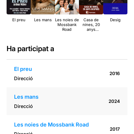
El preu
Les mans
Les noies de
Casa de
Desig
Mossbank
nines, 20
Irr
Road
anys
després
Ha participat a
El preu
2016
Direcció
Les mans
2024
Direcció
Les noies de Mossbank Road
2017