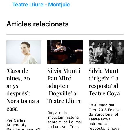
Teatre Lliure - Montjuïc
Articles relacionats
‘Casa de
Sílvia Munt i
Sílvia Munt
nines, 20
Pau Miró
dirigeix ‘La
anys
adapten
resposta’ al
després’:
‘Dogville’ al
Teatre Goya
Nora torna a
Teatre Lliure
En el marc del
casa
Grec 2018 Festival
Dogville, la
de Barcelona, el
impactant història
Teatre Goya
Per Carles
sobre el bé i el mal
estrena La
Armengol /
de Lars Von Trier,
resposta, la nova
@carlesarmengol3