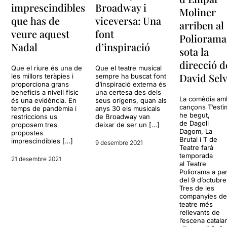
imprescindibles
Broadway i
Moliner
que has de
viceversa: Una
arriben al
veure aquest
font
Poliorama
Nadal
d’inspiració
sota la
direcció d
Que el riure és una de
Que el teatre musical
David Sel
les millors teràpies i
sempre ha buscat font
proporciona grans
d’inspiració externa és
beneficis a nivell físic
una certesa des dels
La comèdia am
és una evidència. En
seus orígens, quan als
cançons T’esti
temps de pandèmia i
anys 30 els musicals
he begut,
restriccions us
de Broadway van
de Dagoll
proposem tres
deixar de ser un […]
Dagom, La
propostes
Brutal i T de
imprescindibles […]
9 desembre 2021
Teatre farà
temporada
21 desembre 2021
al Teatre
Poliorama a par
del 9 d’octubre
Tres de les
companyies d
teatre més
rellevants de
l’escena catala