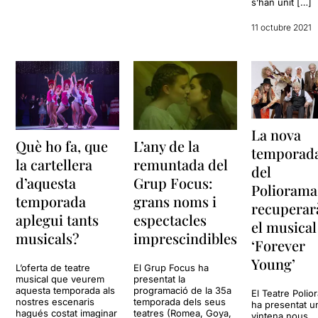
s’han unit […]
11 octubre 2021
La nova
Què ho fa, que
L’any de la
temporad
la cartellera
remuntada del
del
d’aquesta
Grup Focus:
Poliorama
temporada
grans noms i
recuperar
aplegui tants
espectacles
el musical
musicals?
imprescindibles
‘Forever
Young’
L’oferta de teatre
El Grup Focus ha
musical que veurem
presentat la
aquesta temporada als
programació de la 35a
El Teatre Polio
nostres escenaris
temporada dels seus
ha presentat u
hagués costat imaginar
teatres (Romea, Goya,
vintena nous