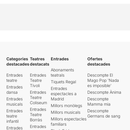
Categories
Teatres
Entrades
Ofertes
destacades
destacats
destacades
Abonaments
Entrades
Entrades
teatrals
Descompte El
teatre
Teatre
Mago Pop 'Nada
Tiquets Regal
Tívoli
es imposible'
Entrades
Entrades
dansa
Entrades
Descompte Ànima
espectacles a
Teatre
Entrades
Madrid
Descompte
Coliseum
musicals
Mamma mia
Millors monòlegs
Entrades
Entrades
Descompte
Millors musicals
Teatre
teatre
Germans de sang
Millors espectacles
Borràs
infantil
familiars
Entrades
Entrades