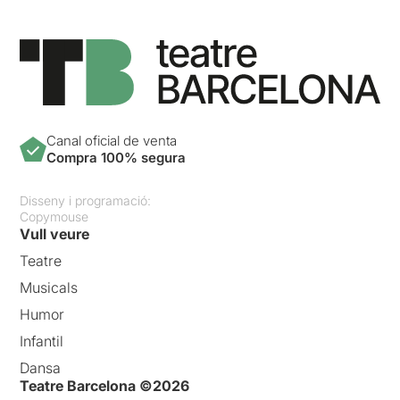
Canal oficial de venta
Compra 100% segura
Disseny i programació:
Copymouse
Vull veure
Teatre
Musicals
Humor
Infantil
Dansa
Teatre Barcelona ©2026