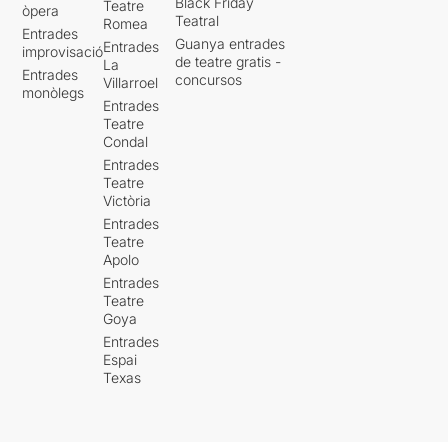
Black Friday
Teatre
òpera
Teatral
Romea
Entrades
Guanya entrades
Entrades
improvisació
de teatre gratis -
La
Entrades
concursos
Villarroel
monòlegs
Entrades
Teatre
Condal
Entrades
Teatre
Victòria
Entrades
Teatre
Apolo
Entrades
Teatre
Goya
Entrades
Espai
Texas