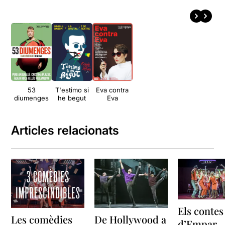
53
T'estimo si
Eva contra
diumenges
he begut
Eva
Articles relacionats
Els contes
Les comèdies
De Hollywood a
d’Empar