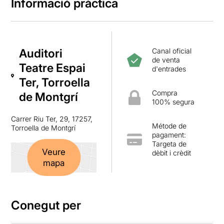
Informació pràctica
Auditori
Canal oficial
de venta
Teatre Espai
d'entrades
Ter, Torroella
Compra
de Montgrí
100% segura
Carrer Riu Ter, 29, 17257,
Métode de
Torroella de Montgrí
pagament:
Targeta de
Veure
dèbit i crèdit
mapa
Conegut per