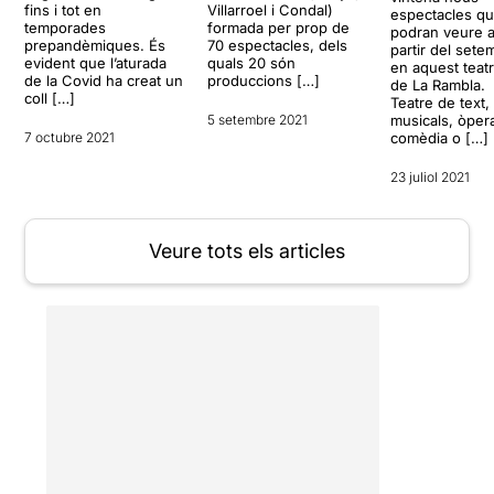
fins i tot en
Villarroel i Condal)
espectacles q
temporades
formada per prop de
podran veure 
prepandèmiques. És
70 espectacles, dels
partir del sete
evident que l’aturada
quals 20 són
en aquest teat
de la Covid ha creat un
produccions […]
de La Rambla.
coll […]
Teatre de text,
musicals, òper
5 setembre 2021
comèdia o […]
7 octubre 2021
23 juliol 2021
Veure tots els articles