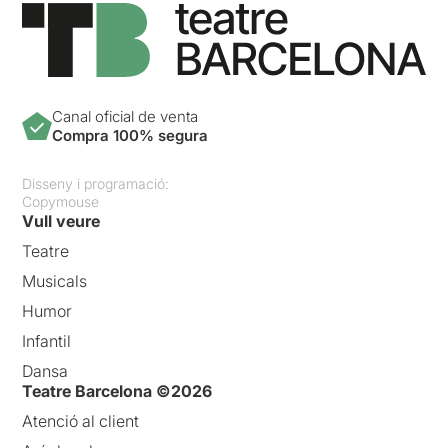
Canal oficial de venta
Compra 100% segura
Disseny i programació:
Copymouse
Vull veure
Teatre
Musicals
Humor
Infantil
Dansa
Teatre Barcelona ©2026
Atenció al client