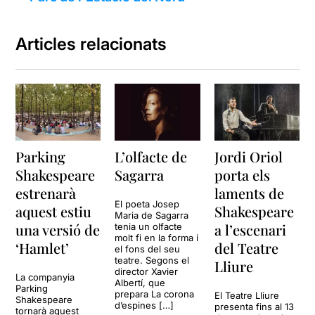
Articles relacionats
Parking
L’olfacte de
Jordi Oriol
Shakespeare
Sagarra
porta els
estrenarà
laments de
El poeta Josep
aquest estiu
Shakespeare
Maria de Sagarra
una versió de
a l’escenari
tenia un olfacte
molt fi en la forma i
‘Hamlet’
del Teatre
el fons del seu
teatre. Segons el
Lliure
director Xavier
La companyia
Albertí, que
Parking
prepara La corona
El Teatre Lliure
Shakespeare
d’espines […]
presenta fins al 13
tornarà aquest