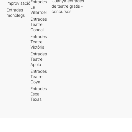
Guanya entrades
Entrades
improvisació
de teatre gratis -
La
Entrades
concursos
Villarroel
monòlegs
Entrades
Teatre
Condal
Entrades
Teatre
Victòria
Entrades
Teatre
Apolo
Entrades
Teatre
Goya
Entrades
Espai
Texas