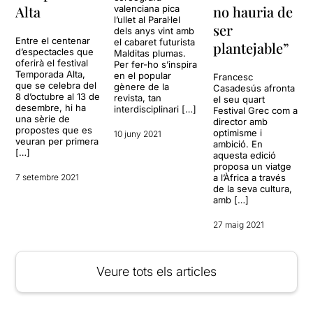
Alta
no hauria de
valenciana pica
l’ullet al Paral·lel
ser
dels anys vint amb
Entre el centenar
el cabaret futurista
plantejable”
d’espectacles que
Malditas plumas.
oferirà el festival
Per fer-ho s’inspira
Temporada Alta,
en el popular
Francesc
que se celebra del
gènere de la
Casadesús afronta
8 d’octubre al 13 de
revista, tan
el seu quart
desembre, hi ha
interdisciplinari […]
Festival Grec com a
una sèrie de
director amb
propostes que es
optimisme i
10 juny 2021
veuran per primera
ambició. En
[…]
aquesta edició
proposa un viatge
7 setembre 2021
a l’Àfrica a través
de la seva cultura,
amb […]
27 maig 2021
Veure tots els articles