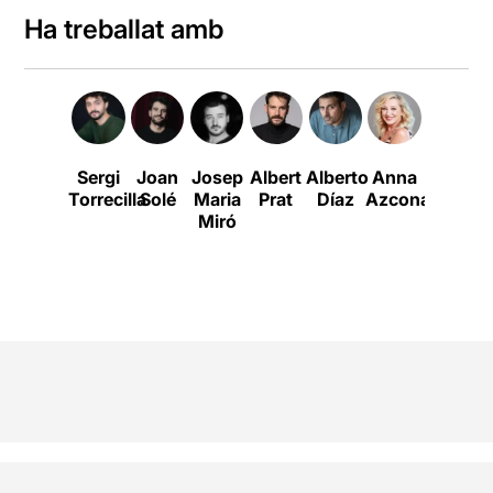
Ha treballat amb
Sergi
Joan
Josep
Albert
Alberto
Anna
Roberto
Torrecilla
Solé
Maria
Prat
Díaz
Azcona
G.
Miró
Alonso