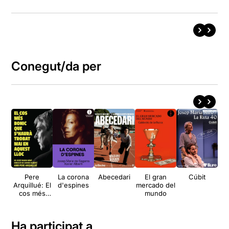
Conegut/da per
Pere
La corona
Abecedari
El gran
Cúbit
Arquillué: El
d'espines
mercado del
cos més
mundo
bonic que
s’haurà
trobat mai
Ha participat a
en aquest