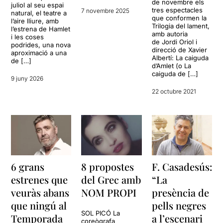
de novembre els
juliol al seu espai
tres espectacles
7 novembre 2025
natural, el teatre a
que conformen la
l’aire lliure, amb
Trilogia del lament,
l’estrena de Hamlet
amb autoria
i les coses
de Jordi Oriol i
podrides, una nova
direcció de Xavier
aproximació a una
Albertí: La caiguda
de […]
d’Amlet (o La
caiguda de […]
9 juny 2026
22 octubre 2021
6 grans
8 propostes
F. Casadesús:
estrenes que
del Grec amb
“La
veuràs abans
NOM PROPI
presència de
que ningú al
pells negres
SOL PICÓ La
Temporada
a l’escenari
coreògrafa