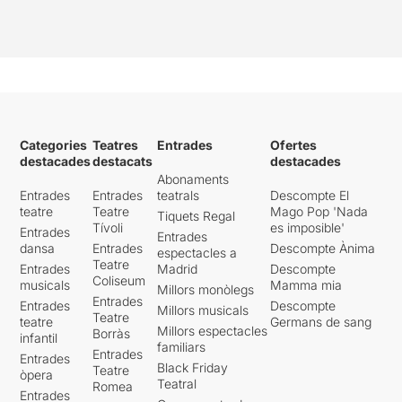
Categories
Teatres
Entrades
Ofertes
destacades
destacats
destacades
Abonaments
Entrades
Entrades
teatrals
Descompte El
teatre
Teatre
Mago Pop 'Nada
Tiquets Regal
Tívoli
es imposible'
Entrades
Entrades
dansa
Entrades
Descompte Ànima
espectacles a
Teatre
Entrades
Madrid
Descompte
Coliseum
musicals
Mamma mia
Millors monòlegs
Entrades
Entrades
Descompte
Millors musicals
Teatre
teatre
Germans de sang
Millors espectacles
Borràs
infantil
familiars
Entrades
Entrades
Black Friday
Teatre
òpera
Teatral
Romea
Entrades