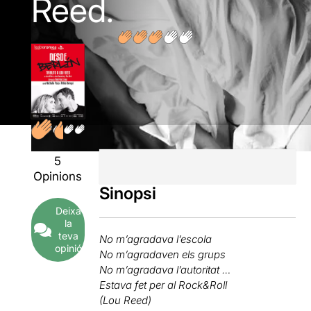
Reed.
5
Opinions
Sinopsi
Deixa
la
teva
No m’agradava l’escola
opinió
No m’agradaven els grups
No m’agradava l’autoritat …
Estava fet per al Rock&Roll
(Lou Reed)