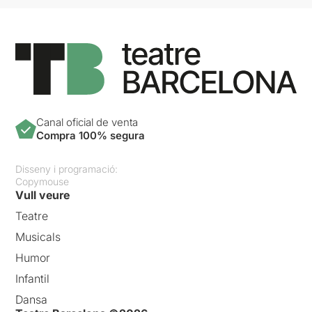
Canal oficial de venta
Compra 100% segura
Disseny i programació:
Copymouse
Vull veure
Teatre
Musicals
Humor
Infantil
Dansa