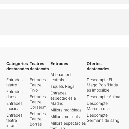
Categories
Teatres
Entrades
Ofertes
destacades
destacats
destacades
Abonaments
Entrades
Entrades
teatrals
Descompte El
teatre
Teatre
Mago Pop 'Nada
Tiquets Regal
Tívoli
es imposible'
Entrades
Entrades
dansa
Entrades
Descompte Ànima
espectacles a
Teatre
Entrades
Madrid
Descompte
Coliseum
musicals
Mamma mia
Millors monòlegs
Entrades
Entrades
Descompte
Millors musicals
Teatre
teatre
Germans de sang
Millors espectacles
Borràs
infantil
familiars