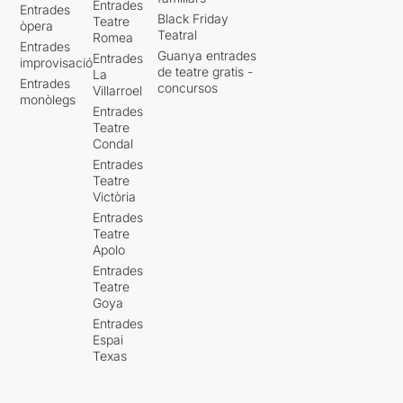
Entrades
Entrades
Black Friday
Teatre
òpera
Teatral
Romea
Entrades
Guanya entrades
Entrades
improvisació
de teatre gratis -
La
Entrades
concursos
Villarroel
monòlegs
Entrades
Teatre
Condal
Entrades
Teatre
Victòria
Entrades
Teatre
Apolo
Entrades
Teatre
Goya
Entrades
Espai
Texas