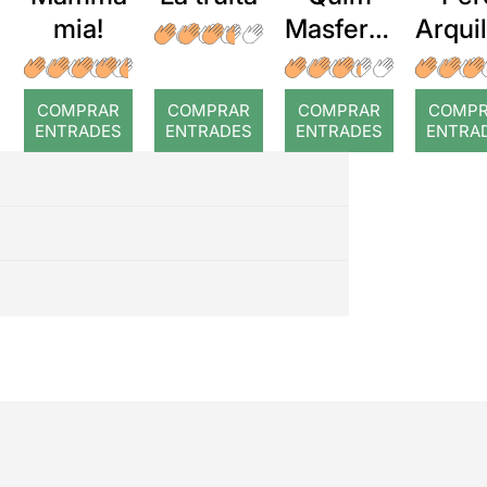
mia!
Masferre
Arqui
r: Temps
: Cor
romp
COMPRAR
COMPRAR
COMPRAR
COMP
ENTRADES
ENTRADES
ENTRADES
ENTRA