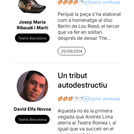
Opinió verificada
Perquè la peça s'ha elaborat
com a homenatge al disc
Josep Maria
Berlin de Lou Reed, el tercer
Ribaudí i Martí
que va fer en solitari
després de deixar The
Teatre Barcelona
Velvet Underground, i és un
LP amb lletres bastant fortes
25/09/2014
i gens senzilles, no és allò de
"oh com t'estimo i que feliç
sóc, taxín, taxàn", són més
complicades. Si no saps de
Un tribut
que va possiblement només
autodestructiu
vegis a una parella que
tenen una atracció brutal,
que són uns desgraciats,
Opinió verificada
ionquis, ella mig puta, que
David Elfa Novoa
continuadament
Aquesta no és la primera
descendeixen als inferns...
vegada que Andrés Lima
Teatre Barcelona
però poca cosa més, però
aterra al Teatre Romea i, al
tot i que ho entenguis a fons
igual que va succeïr en el
o no, les actuacions de la