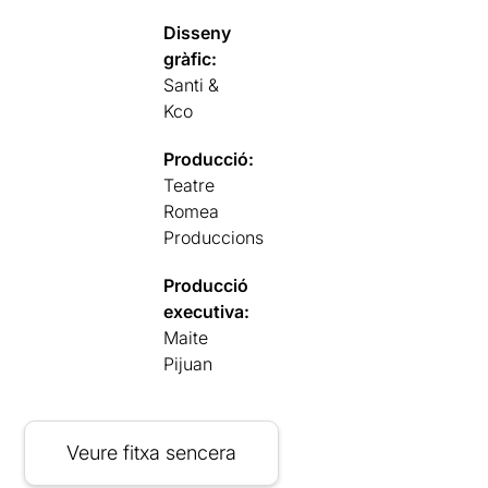
Disseny
gràfic:
Santi &
Kco
Producció:
Teatre
Romea
Produccions
Producció
executiva:
Maite
Pijuan
Veure fitxa sencera