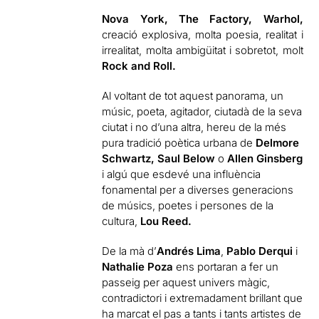
Nova York, The Factory, Warhol,
creació explosiva, molta poesia, realitat i
irrealitat, molta ambigüitat i sobretot, molt
Rock and Roll.
Al voltant de tot aquest panorama, un
músic, poeta, agitador, ciutadà de la seva
ciutat i no d’una altra, hereu de la més
pura tradició poètica urbana de
Delmore
Schwartz, Saul Below
o
Allen Ginsberg
i algú que esdevé una influència
fonamental per a diverses generacions
de músics, poetes i persones de la
cultura,
Lou Reed.
De la mà d’
Andrés Lima
,
Pablo Derqui
i
Nathalie Poza
ens portaran a fer un
passeig per aquest univers màgic,
contradictori i extremadament brillant que
ha marcat el pas a tants i tants artistes de