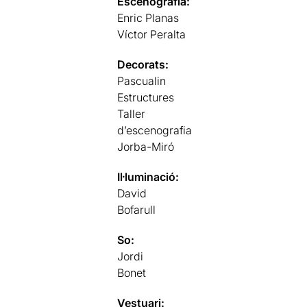
Escenografia:
Enric Planas
Víctor Peralta
Decorats:
Pascualin
Estructures
Taller
d’escenografia
Jorba-Miró
Il·luminació:
David
Bofarull
So:
Jordi
Bonet
Vestuari: