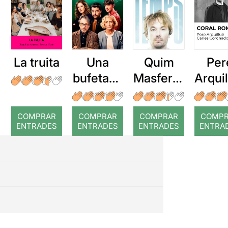
La truita
Una
Quim
Per
bufetada
Masferre
Arqui
a temps
r: Temps
: Cor
romp
COMPRAR
COMPRAR
COMPRAR
COMP
ENTRADES
ENTRADES
ENTRADES
ENTRA