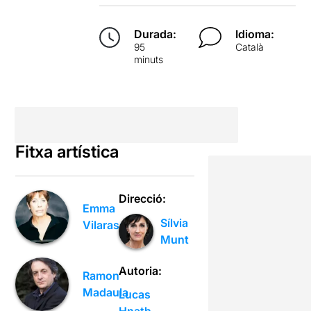
Durada:
Idioma:
95
Català
minuts
Fitxa artística
Direcció:
Emma
Sílvia
Vilarasau
Munt
Autoria:
Ramon
Madaula
Lucas
Hnath