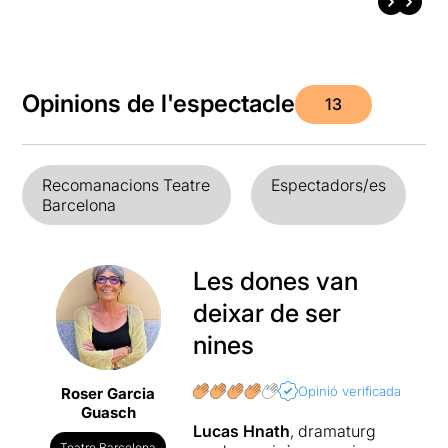
Opinions de l'espectacle
13
Recomanacions Teatre
Espectadors/es
Barcelona
Les dones van
deixar de ser
nines
Opinió verificada
Roser Garcia
Guasch
Lucas Hnath
, dramaturg
Teatre Barcelona