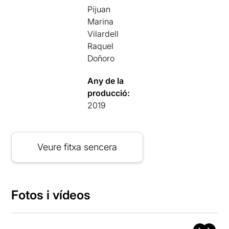
Pijuan
Marina
Vilardell
Raquel
Doñoro
Any de la
producció:
2019
Veure fitxa sencera
Fotos i vídeos