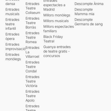
Entrades
dansa
Entrades
Descompte Ànima
espectacles a
Teatre
Entrades
Madrid
Descompte
Coliseum
musicals
Mamma mia
Millors monòlegs
Entrades
Entrades
Descompte
Millors musicals
Teatre
teatre
Germans de sang
Millors espectacles
Borràs
infantil
familiars
Entrades
Entrades
Black Friday
Teatre
òpera
Teatral
Romea
Entrades
Guanya entrades
Entrades
improvisació
de teatre gratis -
La
Entrades
concursos
Villarroel
monòlegs
Entrades
Teatre
Condal
Entrades
Teatre
Victòria
Entrades
Teatre
Apolo
Entrades
Teatre