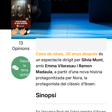
13
Opinions
Casa de nines, 20 anys després
és
un espectacle dirigit per
Sílvia Munt
,
Deixa
la
amb
Emma Vilarasau i Ramon
teva
Madaula
, a partir d’una nova hisòria
opinió
protagonitzada per Nora, la
protagonista del clàssic d’Ibsen.
Sinopsi
En l’escena final de l’obra mestra d’Ibsen