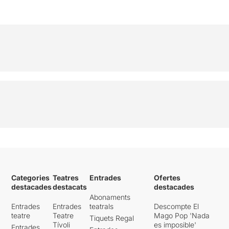
Categories
Teatres
Entrades
Ofertes
destacades
destacats
destacades
Abonaments
Entrades
Entrades
teatrals
Descompte El
teatre
Teatre
Mago Pop 'Nada
Tiquets Regal
Tívoli
es imposible'
Entrades