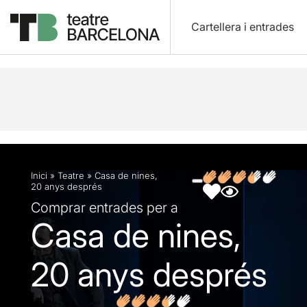
Cartellera i entrades
Descripció
Fitxa artística
Fotos i vídeos
Opin
Inici
»
Teatre
»
Casa de nines,
20 anys després
Comprar entrades per a
Casa de nines,
20 anys després