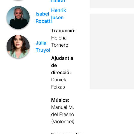
Henrik
Isabel
Ibsen
Rocatti
Traducció:
Helena
Júlia
Tornero
Truyol
Ajudantia
de
direcció:
Daniela
Feixas
Músics:
Manuel M.
del Fresno
(Violoncel)