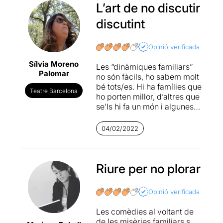
L’art de no discutir
discutint
Opinió verificada
Sílvia Moreno
Les “dinàmiques familiars”
Palomar
no són fàcils, ho sabem molt
bé tots/es. Hi ha famílies que
Teatre Barcelona
ho porten millor, d’altres que
se’ls hi fa un món i algunes
que gaudeixen, sobretot,
quan hi ha crispació i batalla
04/02/2022
campal.
És el cas d’en Santi i els seus
dos germans, la Natàlia i en
Riure per no plorar
Víctor. I la seva dona, la
Carol, que s’ho mira des de
Opinió verificada
fora divertida. En aquesta
ocasió, els tres germans han
Les comèdies al voltant de
quedat a casa del matrimoni
de les misèries familiars s