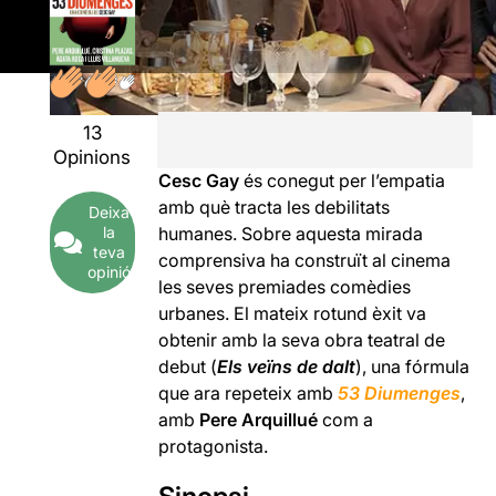
13
Opinions
Cesc Gay
és conegut per l’empatia
amb què tracta les debilitats
Deixa
la
humanes. Sobre aquesta mirada
teva
comprensiva ha construït al cinema
opinió
les seves premiades comèdies
urbanes. El mateix rotund èxit va
obtenir amb la seva obra teatral de
debut (
Els veïns de dalt
), una fórmula
que ara repeteix amb
53 Diumenges
,
amb
Pere Arquillué
com a
protagonista.