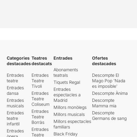
Categories
Teatres
Entrades
Ofertes
destacades
destacats
destacades
Abonaments
Entrades
Entrades
teatrals
Descompte El
teatre
Teatre
Mago Pop 'Nada
Tiquets Regal
Tívoli
es imposible'
Entrades
Entrades
dansa
Entrades
Descompte Ànima
espectacles a
Teatre
Entrades
Madrid
Descompte
Coliseum
musicals
Mamma mia
Millors monòlegs
Entrades
Entrades
Descompte
Millors musicals
Teatre
teatre
Germans de sang
Millors espectacles
Borràs
infantil
familiars
Entrades
Entrades
Black Friday
Teatre
òpera