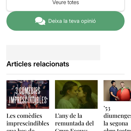
dinar que mentre es fan els
Veure totes
preparatius. I sinó, que li
diguin a les anxoves.
Deixa la teva opinió
Articles relacionats
’53
Les comèdies
L’any de la
diumenges
imprescindibles
remuntada del
la segona
que has de
Grup Focus:
obra teatr