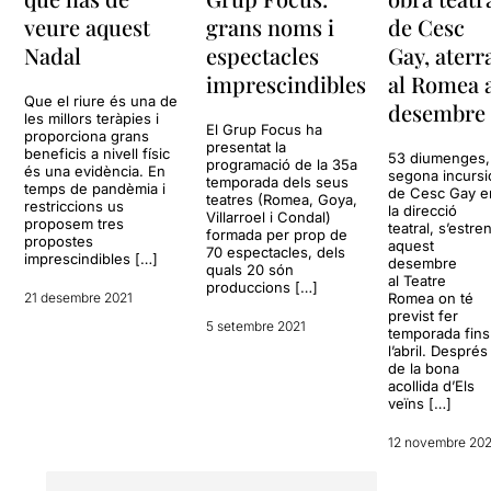
veure aquest
grans noms i
de Cesc
Nadal
espectacles
Gay, aterr
imprescindibles
al Romea 
Que el riure és una de
desembre
les millors teràpies i
El Grup Focus ha
proporciona grans
presentat la
beneficis a nivell físic
53 diumenges,
programació de la 35a
és una evidència. En
segona incursi
temporada dels seus
temps de pandèmia i
de Cesc Gay e
teatres (Romea, Goya,
restriccions us
la direcció
Villarroel i Condal)
proposem tres
teatral, s’estre
formada per prop de
propostes
aquest
70 espectacles, dels
imprescindibles […]
desembre
quals 20 són
al Teatre
produccions […]
21 desembre 2021
Romea on té
previst fer
5 setembre 2021
temporada fins
l’abril. Després
de la bona
acollida d’Els
veïns […]
12 novembre 20