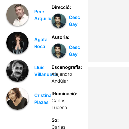
Direcció:
Pere
Cesc
Arquillué
Gay
Autoria:
Àgata
Roca
Cesc
Gay
Escenografia:
Lluís
Alejandro
Villanueva
Andújar
Il·luminació:
Cristina
Carlos
Plazas
Lucena
So:
Carles