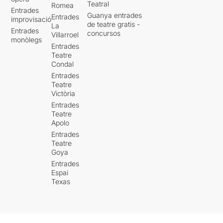
Teatral
Romea
Entrades
Guanya entrades
Entrades
improvisació
de teatre gratis -
La
Entrades
concursos
Villarroel
monòlegs
Entrades
Teatre
Condal
Entrades
Teatre
Victòria
Entrades
Teatre
Apolo
Entrades
Teatre
Goya
Entrades
Espai
Texas