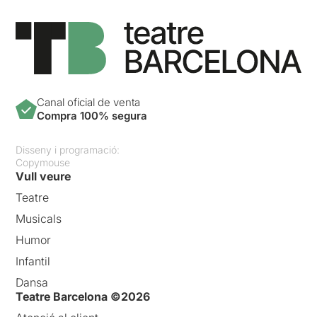
Canal oficial de venta
Compra 100% segura
Disseny i programació:
Copymouse
Vull veure
Teatre
Musicals
Humor
Infantil
Dansa
Teatre Barcelona ©2026