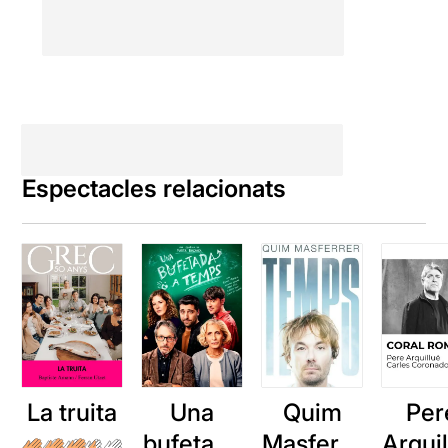
Espectacles relacionats
La truita
Una
Quim
Per
bufetada
Masferre
Arqui