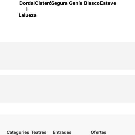
Dordal
Cisteró
Segura
Genís
Blasco
Esteve
Oro
i
Lalueza
Categories
Teatres
Entrades
Ofertes