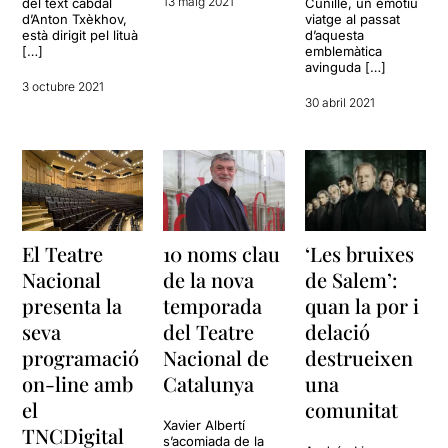
13 maig 2021
del text cabdal
Cunillé, un emotiu
d’Anton Txèkhov,
viatge al passat
està dirigit pel lituà
d’aquesta
[…]
emblemàtica
avinguda […]
3 octubre 2021
30 abril 2021
El Teatre
10 noms clau
‘Les bruixes
Nacional
de la nova
de Salem’:
presenta la
temporada
quan la por i
seva
del Teatre
delació
programació
Nacional de
destrueixen
on-line amb
Catalunya
una
el
comunitat
Xavier Albertí
TNCDigital
s’acomiada de la