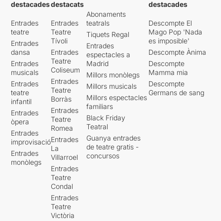
destacades
destacats
destacades
Abonaments
Entrades
Entrades
teatrals
Descompte El
teatre
Teatre
Mago Pop 'Nada
Tiquets Regal
Tívoli
es imposible'
Entrades
Entrades
dansa
Entrades
Descompte Ànima
espectacles a
Teatre
Entrades
Madrid
Descompte
Coliseum
musicals
Mamma mia
Millors monòlegs
Entrades
Entrades
Descompte
Millors musicals
Teatre
teatre
Germans de sang
Millors espectacles
Borràs
infantil
familiars
Entrades
Entrades
Black Friday
Teatre
òpera
Teatral
Romea
Entrades
Guanya entrades
Entrades
improvisació
de teatre gratis -
La
Entrades
concursos
Villarroel
monòlegs
Entrades
Teatre
Condal
Entrades
Teatre
Victòria