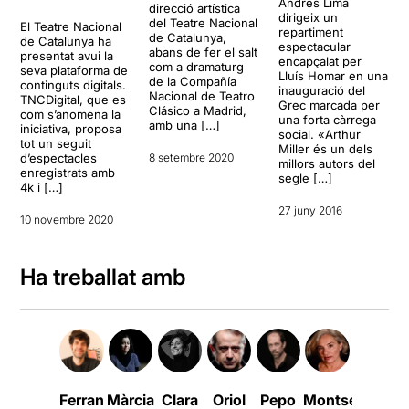
Andrés Lima
direcció artística
dirigeix un
del Teatre Nacional
El Teatre Nacional
repartiment
de Catalunya,
de Catalunya ha
espectacular
abans de fer el salt
presentat avui la
encapçalat per
com a dramaturg
seva plataforma de
Lluís Homar en una
de la Compañía
continguts digitals.
inauguració del
Nacional de Teatro
TNCDigital, que es
Grec marcada per
Clásico a Madrid,
com s’anomena la
una forta càrrega
amb una […]
iniciativa, proposa
social. «Arthur
tot un seguit
Miller és un dels
d’espectacles
8 setembre 2020
millors autors del
enregistrats amb
segle […]
4k i […]
27 juny 2016
10 novembre 2020
Ha treballat amb
Ferran
Màrcia
Clara
Oriol
Pepo
Montse
Bruno