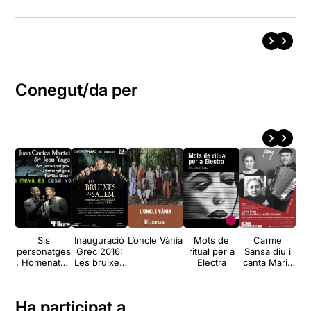
Conegut/da per
Sis
Inauguració
L’oncle Vània
Mots de
Carme
personatges
Grec 2016:
ritual per a
Sansa diu i
. Homenatge
Les bruixes
Electra
canta Maria
d
a Tomás
de Salem
Aurèlia
Giner
Capmany
Ha participat a