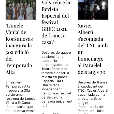
Vols rebre la
Revista
Especial del
festival
‘L’oncle
Xavier
GREC 2021,
Vània’ de
Albertí
de franc, a
Koršunovas
s’acomiada
casa?
inaugura la
del TNC amb
30a edició
un
Després de quatre
edicions i una
del
homenatge
pandèmia
Temporada
al Paral·lel
emprenyadora, a
TeatreBarcelona
Alta
dels anys 30
tornem a editar la
revista en paper
Especial GREC!
El festival
Després de 8 anys
Una mirada
Temporada Alta
al capdavant del
independent i
inaugura la 30a
TNC, Xavier Albertí
tranquila al festival
edició amb
s’acomiada com a
de Barcelona,
l’estrena de L’oncle
director artístic
pensada únicament
Vània a El Canal.
dirigint
[…]
L’espectacle, que
L’emperadriu del
és una nova versió
Paral·lel de Lluïsa