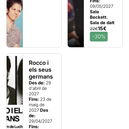
Fins:
09/05/2027
Sala
Beckett.
Sala de dalt
15€
22€
-30%
Rocco i
els seus
germans
Des de:
29
d'abril de
2027
Fins:
23 de
maig de
2027
Des
de:
29/04/2027
Fins: