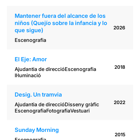
Mantener fuera del alcance de los
niños (Quejío sobre la infancia y lo
2026
que sigue)
Escenografia
El Eje: Amor
2018
Ajudantia de direcció
Escenografia
Il·luminació
Desig. Un tramvia
2022
Ajudantia de direcció
Disseny gràfic
Escenografia
Fotografia
Vestuari
Sunday Morning
2015
Escenografia