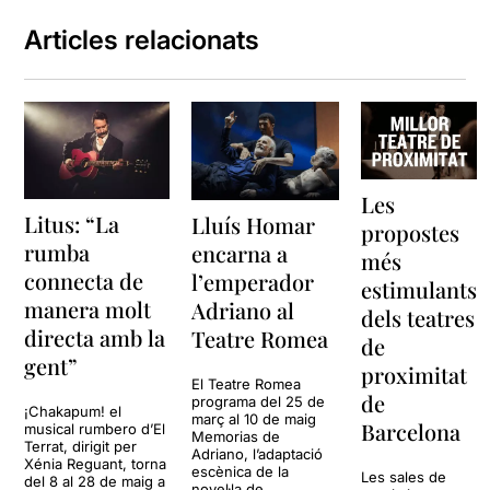
Articles relacionats
Les
Litus: “La
Lluís Homar
propostes
rumba
encarna a
més
connecta de
l’emperador
estimulants
manera molt
Adriano al
dels teatres
directa amb la
Teatre Romea
de
gent”
proximitat
El Teatre Romea
de
programa del 25 de
¡Chakapum! el
març al 10 de maig
Barcelona
musical rumbero d’El
Memorias de
Terrat, dirigit per
Adriano, l’adaptació
Xénia Reguant, torna
escènica de la
Les sales de
del 8 al 28 de maig a
novel·la de