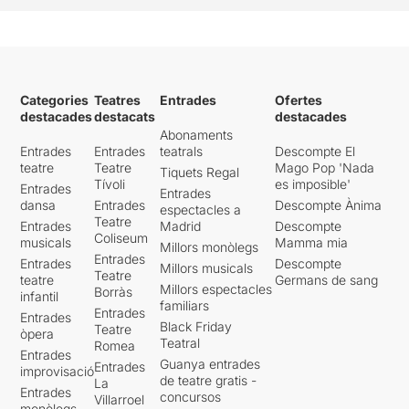
Categories
Teatres
Entrades
Ofertes
destacades
destacats
destacades
Abonaments
Entrades
Entrades
teatrals
Descompte El
teatre
Teatre
Mago Pop 'Nada
Tiquets Regal
Tívoli
es imposible'
Entrades
Entrades
dansa
Entrades
Descompte Ànima
espectacles a
Teatre
Entrades
Madrid
Descompte
Coliseum
musicals
Mamma mia
Millors monòlegs
Entrades
Entrades
Descompte
Millors musicals
Teatre
teatre
Germans de sang
Millors espectacles
Borràs
infantil
familiars
Entrades
Entrades
Black Friday
Teatre
òpera
Teatral
Romea
Entrades
Guanya entrades
Entrades
improvisació
de teatre gratis -
La
Entrades
concursos
Villarroel
monòlegs