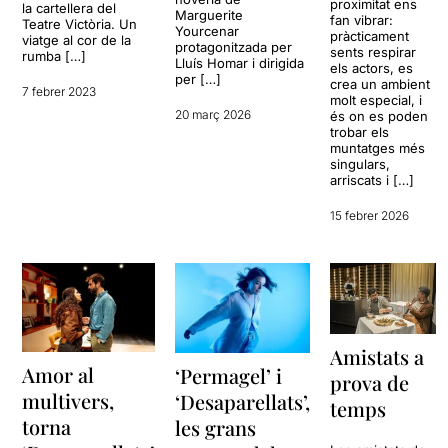
proximitat ens
la cartellera del
Marguerite
fan vibrar:
Teatre Victòria. Un
Yourcenar
pràcticament
viatge al cor de la
protagonitzada per
sents respirar
rumba […]
Lluís Homar i dirigida
els actors, es
per […]
crea un ambient
7 febrer 2023
molt especial, i
20 març 2026
és on es poden
trobar els
muntatges més
singulars,
arriscats i […]
15 febrer 2026
Amistats a
Amor al
‘Permagel’ i
prova de
multivers,
‘Desaparellats’,
temps
torna
les grans