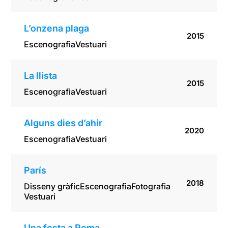
L’onzena plaga
2015
Escenografia
Vestuari
La llista
2015
Escenografia
Vestuari
Alguns dies d’ahir
2020
Escenografia
Vestuari
París
2018
Disseny gràfic
Escenografia
Fotografia
Vestuari
Una festa a Roma