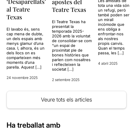
‘Desaparellats’
apostes del
Les amistats de
tota una vida són
al Teatre
Teatre Texas
un refugi, però
també poden ser
Texas
un mirall
El Teatre Texas ha
incòmode que
presentat la
El lavabo és, sens
ens obliga a
temporada 2025-
cap mena de dubte,
enfrontar-nos
2026 amb la voluntat
un dels espais amb
als nostres
de consolidar-se com
menys glamur d’una
propis canvis.
“un espai de
casa. I, alhora, és un
Quan el temps
proximitat ple de
dels llocs on es
passa, les […]
bones històries que
comparteixen més
parlen com nosaltres
moments d’una
4 abril 2025
i reflecteixen la
parella. Aquest […]
societat […]
24 novembre 2025
2 setembre 2025
Veure tots els articles
Ha treballat amb