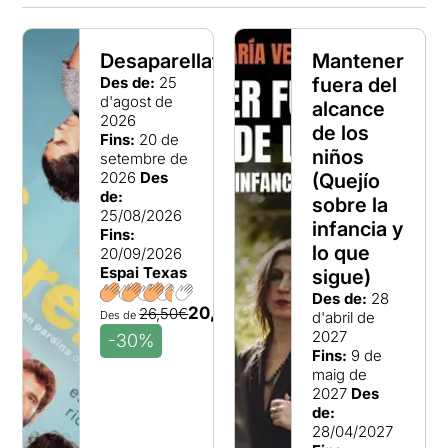
Desaparellats
Mantener
Des de:
25
fuera del
d'agost de
alcance
2026
de los
Fins:
20 de
niños
setembre de
2026
Des
(Quejío
de:
sobre la
25/08/2026
infancia y
Fins:
lo que
20/09/2026
Espai Texas
sigue)
Des de:
28
20,25€
26,50€
Des de
d'abril de
2027
-30%
Fins:
9 de
maig de
2027
Des
de:
28/04/2027