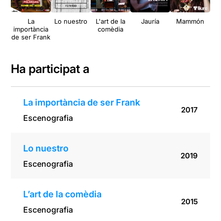
La
Lo nuestro
L'art de la
Jauría
Mammón
M
importància
comèdia
de
de ser Frank
Ha participat a
La importància de ser Frank
2017
Escenografia
Lo nuestro
2019
Escenografia
L’art de la comèdia
2015
Escenografia