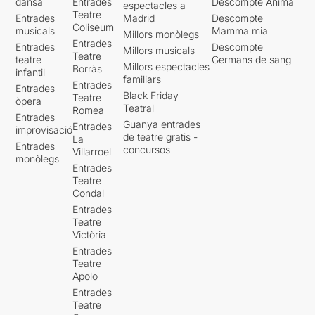
dansa
Entrades
Descompte Ànima
espectacles a
Teatre
Entrades
Madrid
Descompte
Coliseum
musicals
Mamma mia
Millors monòlegs
Entrades
Entrades
Descompte
Millors musicals
Teatre
teatre
Germans de sang
Millors espectacles
Borràs
infantil
familiars
Entrades
Entrades
Black Friday
Teatre
òpera
Teatral
Romea
Entrades
Guanya entrades
Entrades
improvisació
de teatre gratis -
La
Entrades
concursos
Villarroel
monòlegs
Entrades
Teatre
Condal
Entrades
Teatre
Victòria
Entrades
Teatre
Apolo
Entrades
Teatre