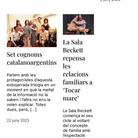
La Sala
Beckett
Set cognoms
repensa
catalanoargentins
les
relacions
Parlem amb les
protagonistes d’aquesta
familiars a
esbojarrada trilogia en un
‘Tocar
moment en què la meitat
de la informació no la
mare’
saben i l’altra no ens la
volen explicar. Totes
dues, però, […]
La Sala Beckett
comença el seu
cicle al voltant
22 juny 2023
del concepte
de família amb
l’espectacle