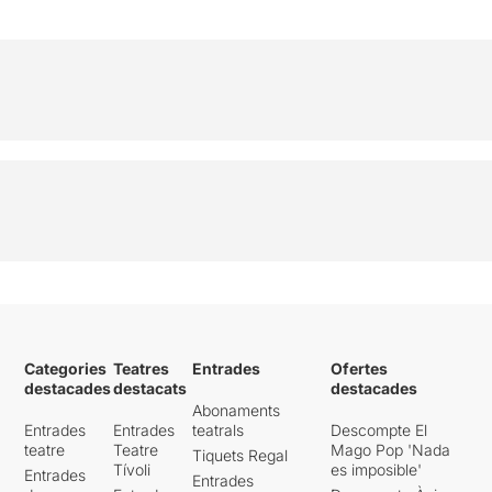
Categories
Teatres
Entrades
Ofertes
destacades
destacats
destacades
Abonaments
Entrades
Entrades
teatrals
Descompte El
teatre
Teatre
Mago Pop 'Nada
Tiquets Regal
Tívoli
es imposible'
Entrades
Entrades