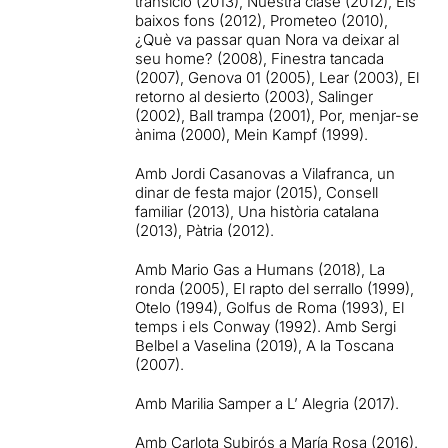
transició (2013), Nuestra clase (2012), Els
baixos fons (2012), Prometeo (2010),
¿Què va passar quan Nora va deixar al
seu home? (2008), Finestra tancada
(2007), Genova 01 (2005), Lear (2003), El
retorno al desierto (2003), Salinger
(2002), Ball trampa (2001), Por, menjar-se
ànima (2000), Mein Kampf (1999).
Amb Jordi Casanovas a Vilafranca, un
dinar de festa major (2015), Consell
familiar (2013), Una història catalana
(2013), Pàtria (2012).
Amb Mario Gas a Humans (2018), La
ronda (2005), El rapto del serrallo (1999),
Otelo (1994), Golfus de Roma (1993), El
temps i els Conway (1992). Amb Sergi
Belbel a Vaselina (2019), A la Toscana
(2007).
Amb Marilia Samper a L’ Alegria (2017).
Amb Carlota Subirós a María Rosa (2016).