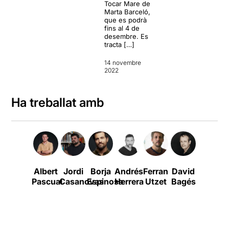
Tocar Mare de
Marta Barceló,
que es podrà
fins al 4 de
desembre. Es
tracta […]
14 novembre
2022
Ha treballat amb
Albert
Jordi
Borja
Andrés
Ferran
David
Victoria
Pascual
Casanovas
Espinosa
Herrera
Utzet
Bagés
Luengo