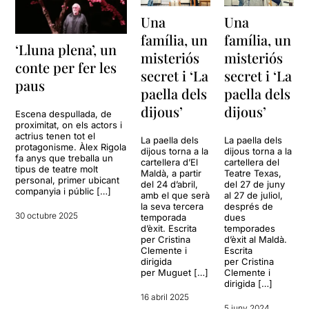
Una
Una
família, un
família, un
‘Lluna plena’, un
misteriós
misteriós
conte per fer les
secret i ‘La
secret i ‘La
paus
paella dels
paella dels
dijous’
dijous’
Escena despullada, de
proximitat, on els actors i
actrius tenen tot el
La paella dels
La paella dels
protagonisme. Àlex Rigola
dijous torna a la
dijous torna a la
fa anys que treballa un
cartellera d’El
cartellera del
tipus de teatre molt
Maldà, a partir
Teatre Texas,
personal, primer ubicant
del 24 d’abril,
del 27 de juny
companyia i públic […]
amb el que serà
al 27 de juliol,
la seva tercera
després de
30 octubre 2025
temporada
dues
d’èxit. Escrita
temporades
per Cristina
d’èxit al Maldà.
Clemente i
Escrita
dirigida
per Cristina
per Muguet […]
Clemente i
dirigida […]
16 abril 2025
5 juny 2024