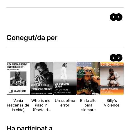
Conegut/da per
Vania
Who is me.
Un sublime
En lo alto
Billy's
Les
(escenas de
Pasolini
error
para
Violence
pe
la vida)
(Poeta de
siempre
las cenizas)
Ha participat a