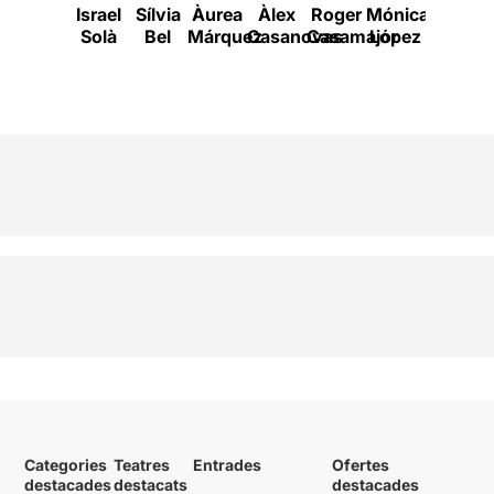
Israel
Sílvia
Àurea
Àlex
Roger
Mónica
Àlex
Solà
Bel
Márquez
Casanovas
Casamajor
López
Rigola
Categories
Teatres
Entrades
Ofertes
destacades
destacats
destacades