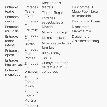
Abonaments
Entrades
Entrades
teatrals
Descompte El
teatre
Teatre
Mago Pop 'Nada
Tiquets Regal
Tívoli
es imposible'
Entrades
Entrades
dansa
Entrades
Descompte Ànima
espectacles a
Teatre
Entrades
Madrid
Descompte
Coliseum
musicals
Mamma mia
Millors monòlegs
Entrades
Entrades
Descompte
Millors musicals
Teatre
teatre
Germans de sang
Millors espectacles
Borràs
infantil
familiars
Entrades
Entrades
Black Friday
Teatre
òpera
Teatral
Romea
Entrades
Guanya entrades
Entrades
improvisació
de teatre gratis -
La
Entrades
concursos
Villarroel
monòlegs
Entrades
Teatre
Condal
Entrades
Teatre
Victòria
Entrades