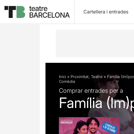
Cartellera i entrades
Descripció
Fitxa artística
Fotos i 
Inici
»
Proximitat
,
Teatre
»
Família (Im)po
Comèdia
Comprar entrades per a
Família (Im)