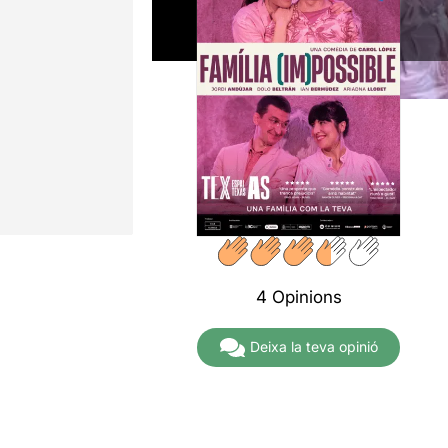
4 Opinions
Deixa la teva opinió