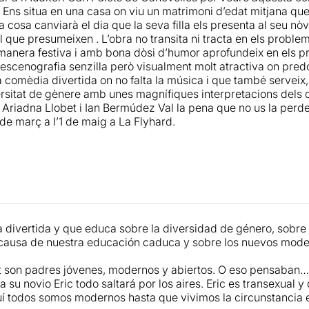
fia de
Jose Novoa i Fernando Portillo
és elegant i sòbria. S’
 Ens situa en una casa on viu un matrimoni d’edat mitjana que 
 donen una mica de relax a la tensió de cada moment. Molt 
la cosa canviarà el dia que la seva filla els presenta al seu n
, escrit i dirigit per Carol López, manté en tot moment un to
el que presumeixen . L’obra no transita ni tracta en els probl
 de tots quatre personatges i, alhora, col·labora a relativitzar
manera festiva i amb bona dòsi d’humor aprofundeix en els prej
 personatges exerceixen i uns altres pateixen segons el mom
escenografia senzilla però visualment molt atractiva on predo
és testimoni dels millors i dels pitjors moments d’una família
a comèdia divertida on no falta la música i que també serveix
d’allò més
normal
.
ersitat de gènere amb unes magnífiques interpretacions dels 
, Ariadna Llobet i Ian Bermúdez Val la pena que no us la perd
de març a l’1 de maig a La Flyhard.
divertida y que educa sobre la diversidad de género, sobre 
causa de nuestra educación caduca y sobre los nuevos modelo
t son padres jóvenes, modernos y abiertos. O eso pensaban…
a su novio Eric todo saltará por los aires. Eric es transexual y
í todos somos modernos hasta que vivimos la circunstancia 