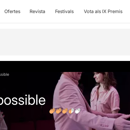
Ofertes
Revista
Festivals
Vota als IX Premis
vídeos
Opinions
Articles
ssible
possible