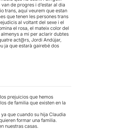
intercalen cançons adaptades a la
van de progres i d’estar al dia
recomanable
òvio trans, aquí veurem que estan
 còmic que permet comprendre el
emes que tenen les persones trans
 la violència que, sense mala fe
udicis al voltant del sexe i el
ent. Durant poc més d’una hora
mina el rosa, el mateix color del
 que, sens dubte, acaba
, almenys a mi per aclarir dubtes
quatre act@rs, Jordi Andújar,
eu ja que estarà gairebé dos
los prejuicios que hemos
s de familia que existen en la
 ya que cuando su hija Claudia
 quieren formar una familia.
en nuestras casas.