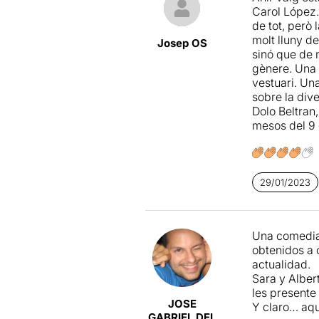
L’escenogra
Carol López.
situació que
de tot, però 
L’espectacle
molt lluny d
punt de vista
Josep OS
sinó que de 
aparent, uns
gènere. Una 
l’espectador 
vestuari. Un
considerant 
sobre la div
Dolo Beltran
mesos del 9 
29/01/2023
Una comedia 
obtenidos a 
actualidad.
Sara y Alber
les presente 
JOSE
Y claro… aqu
GABRIEL DEL