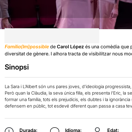
Família(Im)possible
de
Carol López
és una comèdia que pa
diversitat de gènere. I alhora tracta de visibilitzar nous mo
Sinopsi
La Sara i L’Albert són uns pares joves, d’ideologia progressista,
Però quan la Clàudia, la seva única filla, els presenta l’Eric, la 
formar una família, tots els prejudicis, els dubtes i la ignorànci
defensem en públic, tot esdevé diferent quan passa a casa tev
Durada:
Idioma:
Edat: