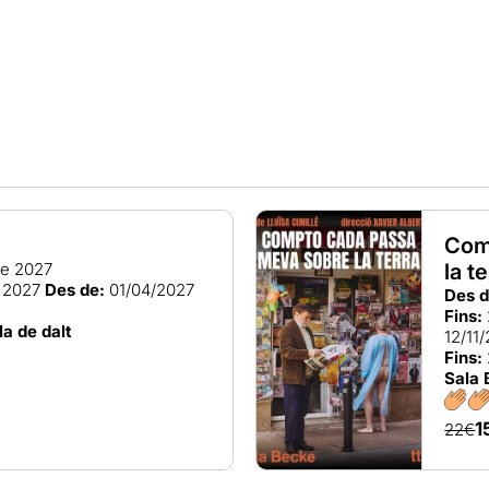
Com
 de 2027
la t
e 2027
Des de:
01/04/2027
Des d
Fins:
la de dalt
12/11
Fins:
Sala 
1
22€