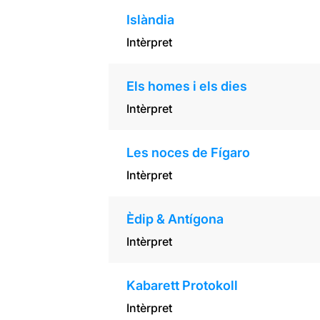
Islàndia
Intèrpret
Els homes i els dies
Intèrpret
Les noces de Fígaro
Intèrpret
Èdip & Antígona
Intèrpret
Kabarett Protokoll
Intèrpret