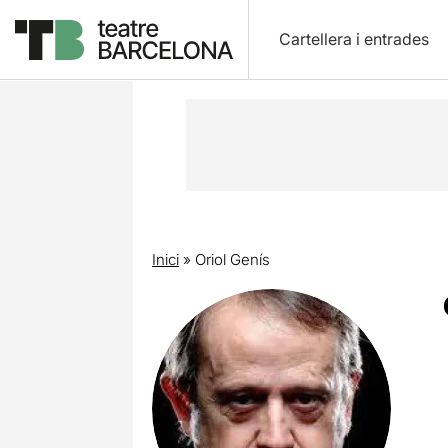
Cartellera i entrades
Inici
»
Oriol Genís