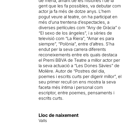
de mena, amant de les històries i de la
gent que les fa possibles, va debutar com
actor ja fa més de dotze anys. L’hem
pogut veure al teatre, on ha participat en
més d’una trentena d’espectacles, a
diverses pel·lícules com “Any de Gràcia” o
“El sexo de los ángeles”, i a sèries de
televisió com “La Riera”, “Amar es para
siempre”, “Polònia”, entre d’altres. S’ha
endut per la seva carrera diferents
reconeixements entre els quals destaca
el Premi BBVA de Teatre a millor actor per
la seva actuació a “Les Dones Sàvies” de
Molière. Autor de “Postres del dia,
poemes i escrits curts per digerir millor”, el
seu primer recull on ens mostra la seva
faceta més íntima i personal com
escriptor, entre poemes, pensaments i
escrits curts.
Lloc de naixement
Valls