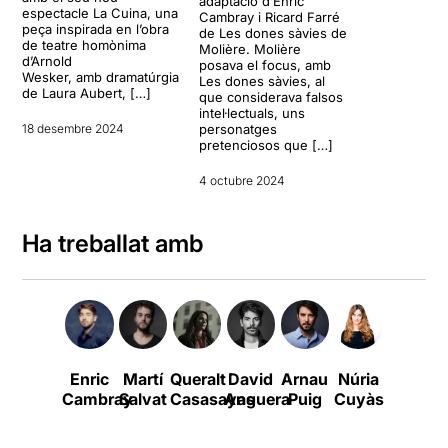
adaptació d’Enric
espectacle La Cuina, una
Cambray i Ricard Farré
peça inspirada en l’obra
de Les dones sàvies de
de teatre homònima
Molière. Molière
d’Arnold
posava el focus, amb
Wesker, amb dramatúrgia
Les dones sàvies, al
de Laura Aubert, […]
que considerava falsos
intel·lectuals, uns
18 desembre 2024
personatges
pretenciosos que […]
4 octubre 2024
Ha treballat amb
Enric
Martí
Queralt
David
Arnau
Núria
Adrià
Cambray
Salvat
Casasayas
Anguera
Puig
Cuyàs
Aubert