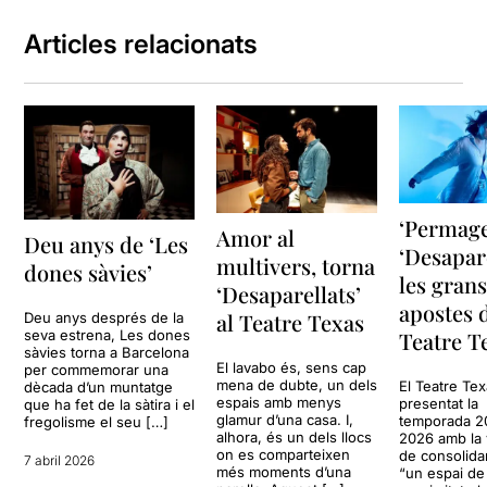
Articles relacionats
‘Permagel
Amor al
Deu anys de ‘Les
‘Desapare
multivers, torna
dones sàvies’
les gran
‘Desaparellats’
apostes 
al Teatre Texas
Deu anys després de la
seva estrena, Les dones
Teatre T
sàvies torna a Barcelona
El lavabo és, sens cap
per commemorar una
mena de dubte, un dels
El Teatre Te
dècada d’un muntatge
espais amb menys
presentat la
que ha fet de la sàtira i el
glamur d’una casa. I,
temporada 2
fregolisme el seu […]
alhora, és un dels llocs
2026 amb la 
on es comparteixen
de consolida
7 abril 2026
més moments d’una
“un espai de