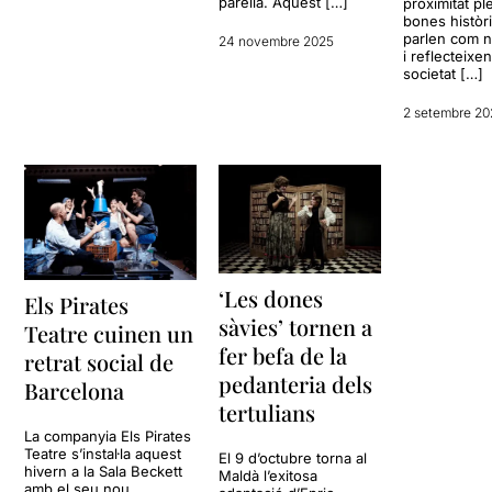
parella. Aquest […]
proximitat pl
bones històr
parlen com n
24 novembre 2025
i reflecteixen
societat […]
2 setembre 20
‘Les dones
Els Pirates
sàvies’ tornen a
Teatre cuinen un
fer befa de la
retrat social de
pedanteria dels
Barcelona
tertulians
La companyia Els Pirates
Teatre s’instal·la aquest
El 9 d’octubre torna al
hivern a la Sala Beckett
Maldà l’exitosa
amb el seu nou