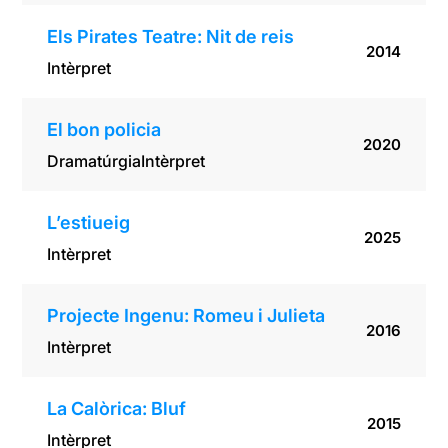
Els Pirates Teatre: Nit de reis
2014
Intèrpret
El bon policia
2020
Dramatúrgia
Intèrpret
L’estiueig
2025
Intèrpret
Projecte Ingenu: Romeu i Julieta
2016
Intèrpret
La Calòrica: Bluf
2015
Intèrpret