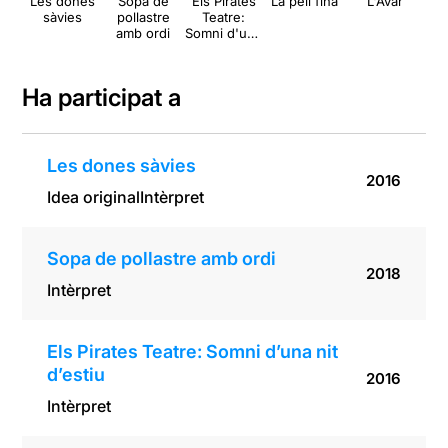
Les dones
Sopa de
Els Pirates
La pell fina
L'Avar
L'H
sàvies
pollastre
Teatre:
O
amb ordi
Somni d'una
nit d'estiu
Ha participat a
Les dones sàvies
2016
Idea original
Intèrpret
Sopa de pollastre amb ordi
2018
Intèrpret
Els Pirates Teatre: Somni d’una nit
d’estiu
2016
Intèrpret