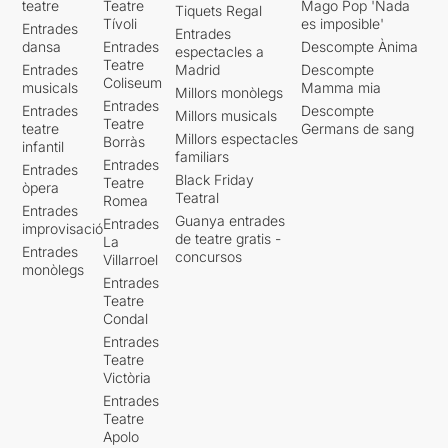
teatre
Teatre
Mago Pop 'Nada
Tiquets Regal
Tívoli
es imposible'
Entrades
Entrades
dansa
Entrades
Descompte Ànima
espectacles a
Teatre
Entrades
Madrid
Descompte
Coliseum
musicals
Mamma mia
Millors monòlegs
Entrades
Entrades
Descompte
Millors musicals
Teatre
teatre
Germans de sang
Millors espectacles
Borràs
infantil
familiars
Entrades
Entrades
Black Friday
Teatre
òpera
Teatral
Romea
Entrades
Guanya entrades
Entrades
improvisació
de teatre gratis -
La
Entrades
concursos
Villarroel
monòlegs
Entrades
Teatre
Condal
Entrades
Teatre
Victòria
Entrades
Teatre
Apolo