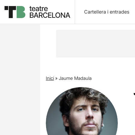
Cartellera i entrades
Inici
»
Jaume Madaula