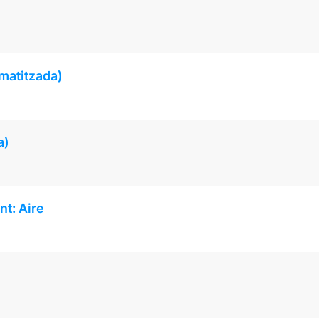
matitzada)
a)
t: Aire