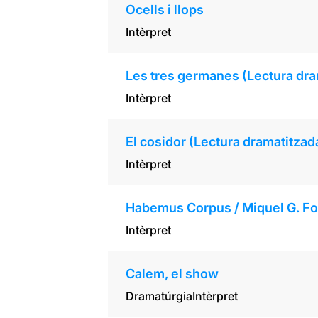
Ocells i llops
Intèrpret
Les tres germanes (Lectura dra
Intèrpret
El cosidor (Lectura dramatitzad
Intèrpret
Habemus Corpus / Miquel G. Fon
Intèrpret
Calem, el show
Dramatúrgia
Intèrpret