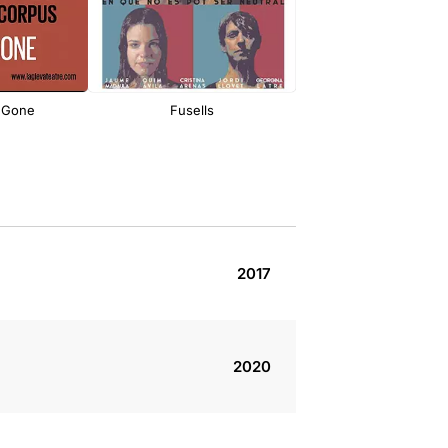
 Gone
Fusells
Lluites i metamorfosi
dona
2017
2020