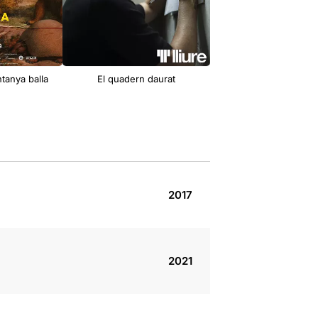
ntanya balla
El quadern daurat
Conspiranoia
2017
2021