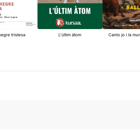
negre tristesa
L'últim àtom
Canto jo i la mu