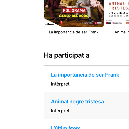
La importància de ser Frank
Animal 
Ha participat a
La importància de ser Frank
Intèrpret
Animal negre tristesa
Intèrpret
L’últim àtom