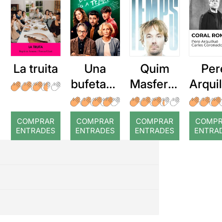
La truita
Una
Quim
Per
bufetada
Masferre
Arqui
a temps
r: Temps
: Cor
romp
COMPRAR
COMPRAR
COMPRAR
COMP
ENTRADES
ENTRADES
ENTRADES
ENTRA