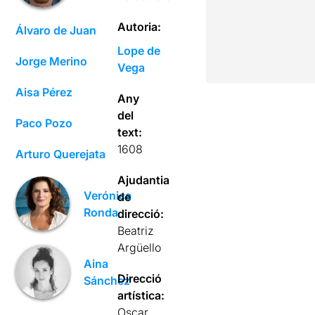
Autoria:
Álvaro de Juan
Lope de
Jorge Merino
Vega
Aisa Pérez
Any
del
Paco Pozo
text:
1608
Arturo Querejata
Ajudantia
Verónica
de
Ronda
direcció:
Beatriz
Argüello
Aina
Direcció
Sánchez
artística:
Oscar