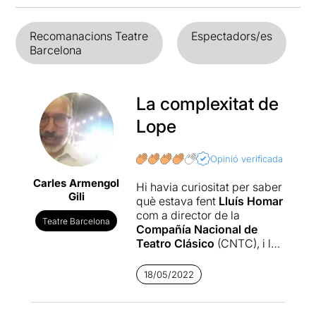
Recomanacions Teatre
Espectadors/es
Barcelona
La complexitat de
Lope
Opinió verificada
Carles Armengol
Hi havia curiositat per saber
Gili
què estava fent
Lluís Homar
com a director de la
Teatre Barcelona
Compañía Nacional de
Teatro Clásico
(CNTC), i la
veritat és que el resultat ha
estat més que satisfactori.
18/05/2022
Per començar ens ha
acostat un text de Lope que
no està entre els més