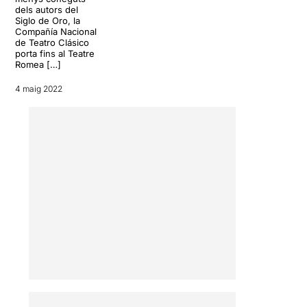
versions d'
El rei Lear
,
Mare
dels autors del
Siglo de Oro, la
Coratge
, Casa de nines,
Compañía Nacional
Fedra
,
Calígula
,
El laberinto
de Teatro Clásico
mágico
,
Èdip
o
Troyanas
porta fins al Teatre
també les hem vist allà. Tot i
Romea […]
tenir una gestió privada crec
4 maig 2022
que hi ha uns objectius clars,
que poc a poc han creat un
públic fidel i amant d'aquest
tipus d'obres.