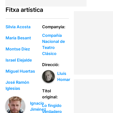
Fitxa artística
Silvia Acosta
Companyia:
Compañía
María Besant
Nacional de
Teatro
Montse Díez
Clásico
Israel Elejalde
Direcció:
Miguel Huertas
Lluís
Homar
José Ramón
Iglesias
Títol
original:
Ignacio
Lo fingido
Jiménez
verdadero