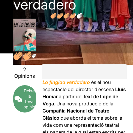
verdadero
2
Opinions
Lo fingido verdadero
és el nou
espectacle del director d’escena
Lluís
Deixa
la
Homar
a partir del text de
Lope de
teva
Vega
. Una nova producció de la
opinió
Compañía Nacional de Teatro
Clásico
que aborda el tema sobre la
vida com una representació teatral
els papers de la qual estan escrits per