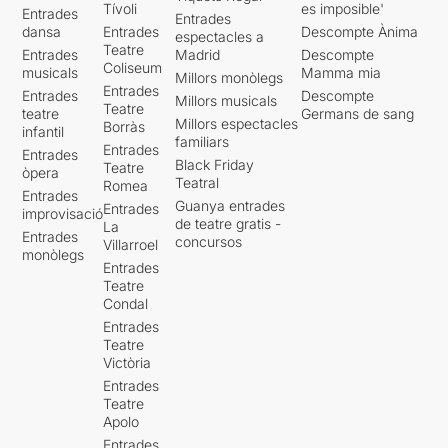
Tívoli
es imposible'
Entrades
Entrades
dansa
Entrades
Descompte Ànima
espectacles a
Teatre
Entrades
Madrid
Descompte
Coliseum
musicals
Mamma mia
Millors monòlegs
Entrades
Entrades
Descompte
Millors musicals
Teatre
teatre
Germans de sang
Millors espectacles
Borràs
infantil
familiars
Entrades
Entrades
Black Friday
Teatre
òpera
Teatral
Romea
Entrades
Guanya entrades
Entrades
improvisació
de teatre gratis -
La
Entrades
concursos
Villarroel
monòlegs
Entrades
Teatre
Condal
Entrades
Teatre
Victòria
Entrades
Teatre
Apolo
Entrades