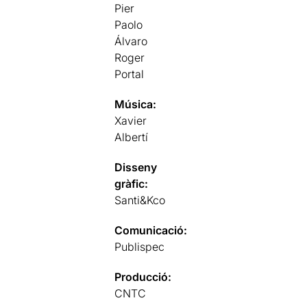
Pier
Paolo
Álvaro
Roger
Portal
Música:
Xavier
Albertí
Disseny
gràfic:
Santi&Kco
Comunicació:
Publispec
Producció:
CNTC