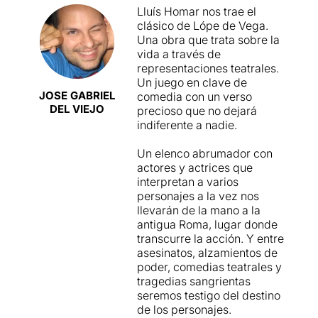
Lluís Homar nos trae el
representats, tot i que molts
clásico de Lópe de Vega.
estudiosos el col·loquen
Una obra que trata sobre la
entre les seves obres
vida a través de
mestres. Es tracta d'una
representaciones teatrales.
obra d'estranya estructura i
Un juego en clave de
de certa complexitat,
JOSE GABRIEL
comedia con un verso
almenys per a ulls
DEL VIEJO
precioso que no dejará
contemporanis. Comença
indiferente a nadie.
amb un primer acte (aquí es
parla de jornades) on es
Un elenco abrumador con
narren les trifulgues
actores y actrices que
polítiques, la corrupció i les
interpretan a varios
maniobres subterrànies per
personajes a la vez nos
arribar a ser Cèsar a la
llevarán de la mano a la
Roma de Dioclecià,
antigua Roma, lugar donde
acostant-se bastant a
transcurre la acción. Y entre
l'argument de moltes obres
asesinatos, alzamientos de
shakespearianes. La segona
poder, comedias teatrales y
jornada, però, transcorre
tragedias sangrientas
quasi com una comèdia
seremos testigo del destino
clàssica del Segle d'Or, per
de los personajes.
arribar a un tercer acte