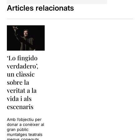
aplaudit. Cal tenir en compte
a més, el gran treball
Articles relacionats
d'il·luminació de
Juan
Gómez-Cornejo
i
l'homogeni treball actoral de
tota la companyia. Un
conjunt, per tant, molt sòlid i
contundent que augura
futurs èxits artístics del
‘Lo fingido
director i actor català al
davant del CNTC.
verdadero’,
un clàssic
Per últim, constatar que el
sobre la
Romea s'està convertint de
mica en mica en un petit
veritat a la
reducte pel teatre clàssic,
vida i als
de diferents estils i diferents
escenaris
èpoques. Aquest any hem
pogut gaudir entre les seves
parets de Pardo-Bazán,
Amb l’objectiu per
donar a conèixer al
Beckett o Lope, i aviat
gran públic
d'Arthur Miller. Però no hem
muntatges teatrals
d'oblidar que les darreres
menys coneguts