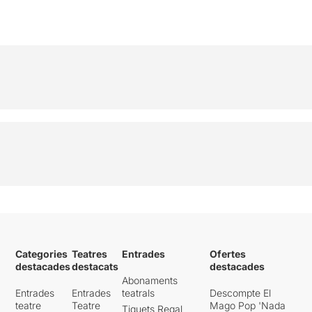
Categories
Teatres
Entrades
Ofertes
destacades
destacats
destacades
Abonaments
Entrades
Entrades
teatrals
Descompte El
teatre
Teatre
Mago Pop 'Nada
Tiquets Regal