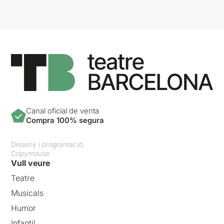
Canal oficial de venta
Compra 100% segura
Disseny i programació:
Copymouse
Vull veure
Teatre
Musicals
Humor
Infantil