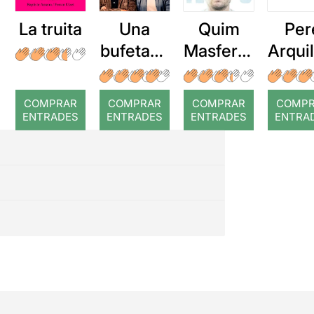
La truita
Una
Quim
Per
bufetada
Masferre
Arqui
a temps
r: Temps
: Cor
romp
COMPRAR
COMPRAR
COMPRAR
COMP
ENTRADES
ENTRADES
ENTRADES
ENTRA