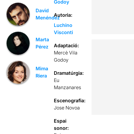
Godoy
David
Autoria:
Menéndez
Luchino
Visconti
Marta
Adaptació:
Pérez
Mercè Vila
Godoy
Mima
Dramatúrgia:
Riera
Eu
Manzanares
Escenografia:
Jose Novoa
Espai
sonor: