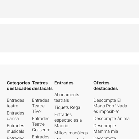
Categories
Teatres
Entrades
Ofertes
destacades
destacats
destacades
Abonaments
Entrades
Entrades
teatrals
Descompte El
teatre
Teatre
Mago Pop 'Nada
Tiquets Regal
Tívoli
es imposible'
Entrades
Entrades
dansa
Entrades
Descompte Ànima
espectacles a
Teatre
Entrades
Madrid
Descompte
Coliseum
musicals
Mamma mia
Millors monòlegs
Entrades
Entrades
Descompte