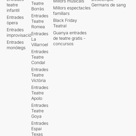
Millors musicals
Teatre
teatre
Germans de sang
Millors espectacles
Borràs
infantil
familiars
Entrades
Entrades
Black Friday
Teatre
òpera
Teatral
Romea
Entrades
Guanya entrades
Entrades
improvisació
de teatre gratis -
La
Entrades
concursos
Villarroel
monòlegs
Entrades
Teatre
Condal
Entrades
Teatre
Victòria
Entrades
Teatre
Apolo
Entrades
Teatre
Goya
Entrades
Espai
Texas