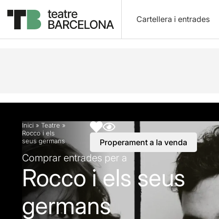
Cartellera i entrades
Descripció
Horaris
Fitxa artística
Info pràctic
Inici
»
Teatre
»
Rocco i els
seus germans
Properament a la venda
Comprar entrades per a
Rocco i els seus
germans