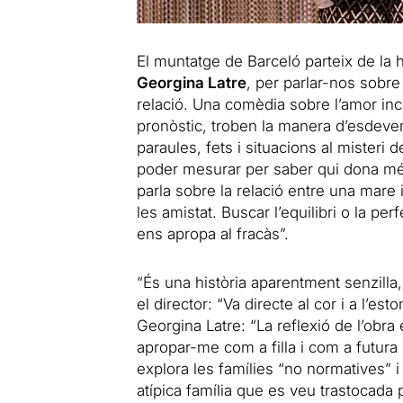
El muntatge de Barceló parteix de la hi
Georgina Latre
, per parlar-nos sobre
relació. Una comèdia sobre l’amor in
pronòstic, troben la manera d’esdeven
paraules, fets i situacions al misteri d
poder mesurar per saber qui dona més
parla sobre la relació entre una mare i 
les amistat. Buscar l’equilibri o la per
ens apropa al fracàs”.
“És una història aparentment senzilla
el director: “Va directe al cor i a l’
Georgina Latre: “La reflexió de l’obra
apropar-me com a filla i com a futura
explora les famílies “no normatives”
atípica família que es veu trastocada 