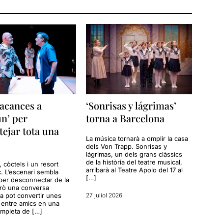
acances a
‘Sonrisas y lágrimas’
n’ per
torna a Barcelona
tejar tota una
La música tornarà a omplir la casa
dels Von Trapp. Sonrisas y
lágrimas, un dels grans clàssics
de la història del teatre musical,
a, còctels i un resort
arribarà al Teatre Apolo del 17 al
c. L’escenari sembla
[…]
per desconnectar de la
erò una conversa
a pot convertir unes
27 juliol 2026
entre amics en una
ompleta de […]