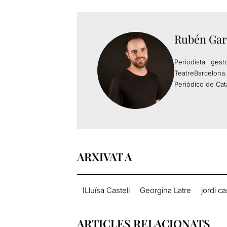
Rubén Gar
Periodista i gest
TeatreBarcelona.
Periódico de Cat
ARXIVAT A
(Lluïsa Castell
Georgina Latre
jordi c
ARTICLES RELACIONATS