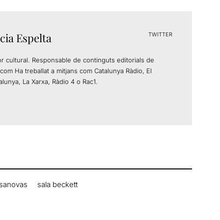
cia Espelta
TWITTER
or cultural. Responsable de continguts editorials de
com Ha treballat a mitjans com Catalunya Ràdio, El
alunya, La Xarxa, Ràdio 4 o Rac1.
asanovas
sala beckett