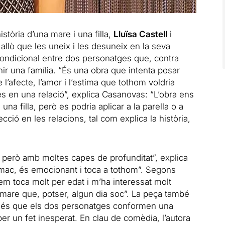
stòria d’una mare i una filla,
Lluïsa Castell
i
 allò que les uneix i les desuneix en la seva
condicional entre dos personatges que, contra
ir una família. “És una obra que intenta posar
e l’afecte, l’amor i l’estima que tothom voldria
 en una relació”, explica Casanovas: “L’obra ens
una filla, però es podria aplicar a la parella o a
fecció en les relacions, tal com explica la història,
, però amb moltes capes de profunditat”, explica
estomac, és emocionant i toca a tothom”. Segons
 em toca molt per edat i m’ha interessat molt
 mare que, potser, algun dia soc”. La peça també
 i és que els dos personatges conformen una
per un fet inesperat. En clau de comèdia, l’autora