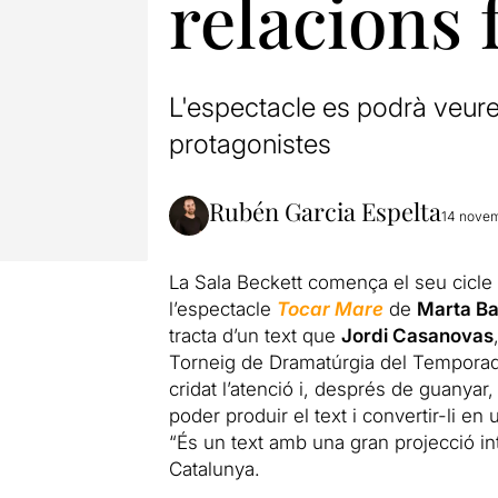
relacions 
L'espectacle es podrà veure
protagonistes
Rubén Garcia Espelta
14 nove
La Sala Beckett comença el seu cicle 
l’espectacle
Tocar Mare
de
Marta Ba
tracta d’un text que
Jordi Casanovas
Torneig de Dramatúrgia del Temporada
cridat l’atenció i, després de guanya
poder produir el text i convertir-li en
“És un text amb una gran projecció int
Catalunya.