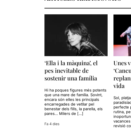
‘Ella i la màquina’, el
Unes v
pes inevitable de
‘Cancu
sostenir una família
replan
vida
Hi ha poques figures més potents
que una mare de família. Sovint,
Sol, platj
encara són elles les principals
paradisía
encarregades de vetllar pel
perfecte 
benestar dels fills, la parella, els
rutina, p
pares… Milers de […]
inoportun
vacances 
Fa 4 dies
revisió c