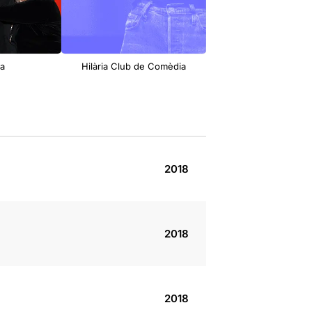
ia
Hilària Club de Comèdia
L'electe
2018
2018
2018