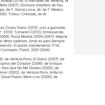
 Arrabal (2014); El mercader de Venècia, W.
 Maña (2007), Somriure d’elefant, de Pau
, de F. García Lorca, dir. de F. Madico
000); Troilus i Cressida, de W.
). Les Coses Grans (2013), com a guionista,
012- 2013); Tornarem (2012); Ermessenda
(2009); Porca Misèria (2004-2007); Majoria
 Per altres cadenes: Amar es para Siempre
Tarancón. El quinto mandamiento (TVE,
El Comisario (Tele5, 2001-2004).
9), de Ventura Pons; El Greco (2007), de
uspiros del Corazón (2006), de Enrique
a; Para Que No Me Olvides (2005), de
Amor (2002), de Ventura Pons; Anita no
e David Pastor; Morir o no (2000), de