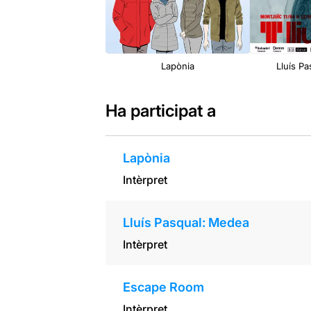
Lapònia
Lluís P
Ha participat a
Lapònia
Intèrpret
Lluís Pasqual: Medea
Intèrpret
Escape Room
Intèrpret