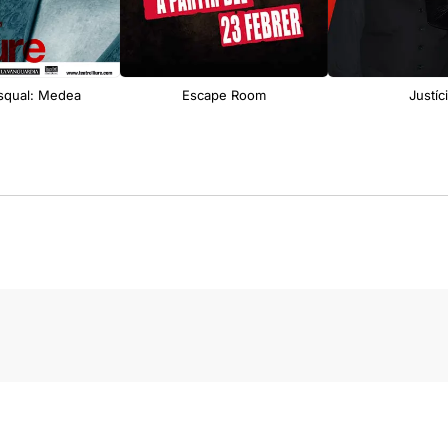
asqual: Medea
Escape Room
Justíc