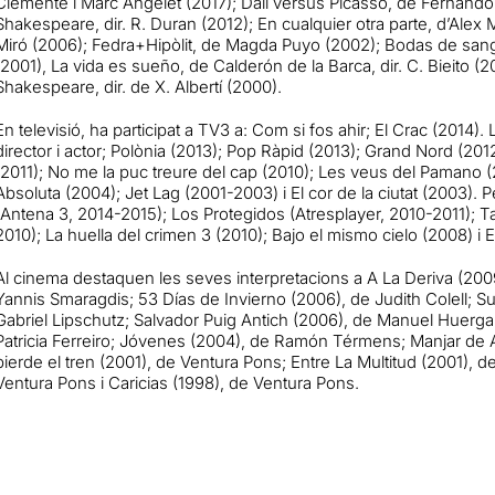
Clemente i Marc Angelet (2017); Dalí versus Picasso, de Fernando
Shakespeare, dir. R. Duran (2012); En cualquier otra parte, d’Alex
Miró (2006); Fedra+Hipòlit, de Magda Puyo (2002); Bodas de sangre
(2001), La vida es sueño, de Calderón de la Barca, dir. C. Bieito (2
Shakespeare, dir. de X. Albertí (2000).
En televisió, ha participat a TV3 a: Com si fos ahir; El Crac (2014
director i actor; Polònia (2013); Pop Ràpid (2013); Grand Nord (2
(2011); No me la puc treure del cap (2010); Les veus del Pamano 
Absoluta (2004); Jet Lag (2001-2003) i El cor de la ciutat (2003).
(Antena 3, 2014-2015); Los Protegidos (Atresplayer, 2010-2011); 
2010); La huella del crimen 3 (2010); Bajo el mismo cielo (2008) i 
Al cinema destaquen les seves interpretacions a A La Deriva (200
Yannis Smaragdis; 53 Días de Invierno (2006), de Judith Colell; S
Gabriel Lipschutz; Salvador Puig Antich (2006), de Manuel Huerg
Patricia Ferreiro; Jóvenes (2004), de Ramón Térmens; Manjar de 
pierde el tren (2001), de Ventura Pons; Entre La Multitud (2001), d
Ventura Pons i Caricias (1998), de Ventura Pons.