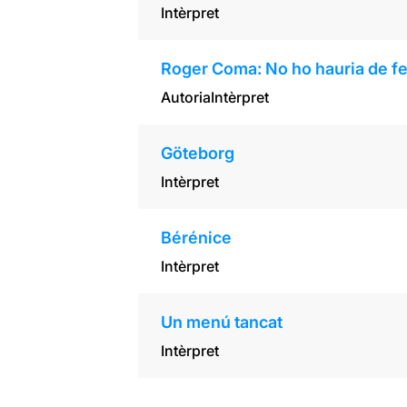
Intèrpret
Roger Coma: No ho hauria de fe
Autoria
Intèrpret
Göteborg
Intèrpret
Bérénice
Intèrpret
Un menú tancat
Intèrpret