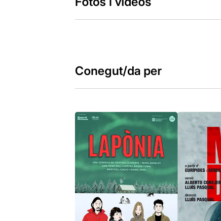
Fotos i vídeos
Conegut/da per