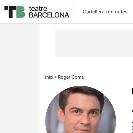
Cartellera i entrades
Inici
»
Roger Coma