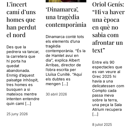
L’incert
Oriol Genís:
‘Dinamarca’,
camí d’uns
“Hi va haver
una tragèdia
homes que
una època
contemporània
han perdut
en què no
el nord
sabia com
Dinamarca conté tots
afrontar un
els elements d’una
tragèdia
Des que la
text”
contemporània. “És la
pedrera va tancar,
de Hamlet avui en
la carretera que
dia”, explica Albert
hi porta ha
Entre els 90
Arribas, director de
quedat
espectacles que
l’obra escrita per
abandonada.
es van veure al
Lluïsa Cunillé. “Aquí
Enmig d’aquest
Grec 2025 hi
els dubtes es
paisatge inhòspit,
havia a una
mengen […]
tres homes es
delicatessen com
busquen a si
Compto cada
mateixos mentre
30 abril 2026
passa meva
intenten entendre
sobre la terra,
quin camí […]
una peça la Sala
Atrium recupera
25 juny 2026
[…]
8 juliol 2025