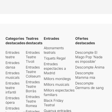
Categories
Teatres
Entrades
Ofertes
destacades
destacats
destacades
Abonaments
Entrades
Entrades
teatrals
Descompte El
teatre
Teatre
Mago Pop 'Nada
Tiquets Regal
Tívoli
es imposible'
Entrades
Entrades
dansa
Entrades
Descompte Ànima
espectacles a
Teatre
Entrades
Madrid
Descompte
Coliseum
musicals
Mamma mia
Millors monòlegs
Entrades
Entrades
Descompte
Millors musicals
Teatre
teatre
Germans de sang
Millors espectacles
Borràs
infantil
familiars
Entrades
Entrades
Black Friday
Teatre
òpera
Teatral
Romea
Entrades
Guanya entrades
Entrades