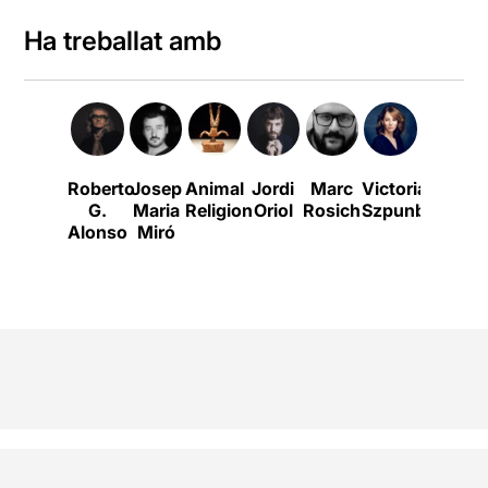
Ha treballat amb
Roberto
Josep
Animal
Jordi
Marc
Victoria
Alicia
G
G.
Maria
Religion
Oriol
Rosich
Szpunberg
Gonzál
Alonso
Miró
Laá