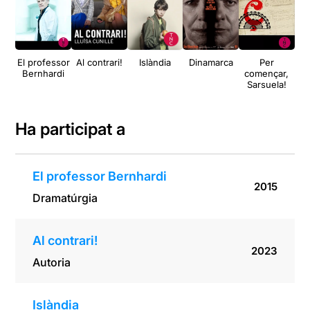
El professor
Al contrari!
Islàndia
Dinamarca
Per
L'
Bernhardi
començar,
Sarsuela!
Ha participat a
El professor Bernhardi
2015
Dramatúrgia
Al contrari!
2023
Autoria
Islàndia