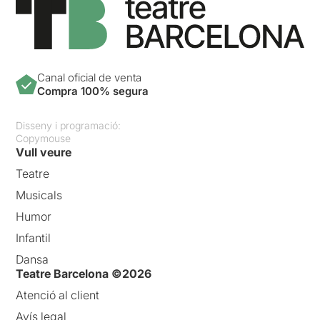
Canal oficial de venta
Compra 100% segura
Disseny i programació:
Copymouse
Vull veure
Teatre
Musicals
Humor
Infantil
Dansa
Teatre Barcelona ©2026
Atenció al client
Avís legal