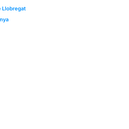
e Llobregat
unya