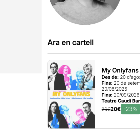
Ara en cartell
My Onlyfans
Des de:
20 d'ago
Fins:
20 de sete
20/08/2026
Fins:
20/09/2026
Teatre Gaudí Ba
-23%
20€
26€