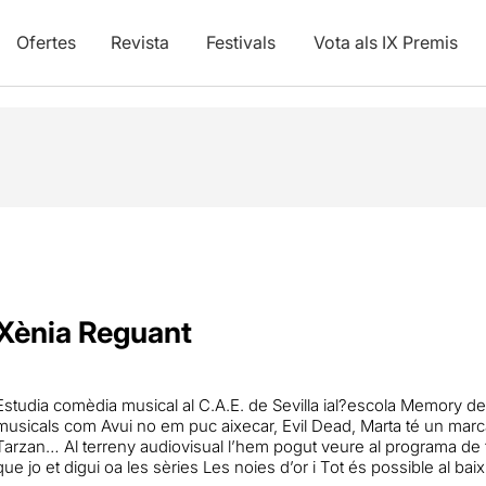
Ofertes
Revista
Festivals
Vota als IX Premis
Xènia Reguant
Estudia comèdia musical al C.A.E. de Sevilla ial?escola Memory de
musicals com Avui no em puc aixecar, Evil Dead, Marta té un mar
Tarzan… Al terreny audiovisual l’hem pogut veure al programa de te
que jo et digui oa les sèries Les noies d’or i Tot és possible al baix