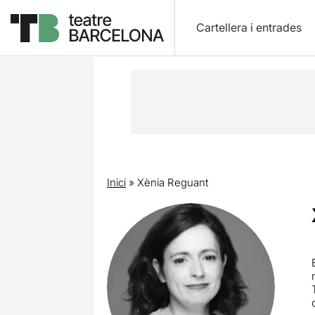
Cartellera i entrades
Inici
»
Xènia Reguant