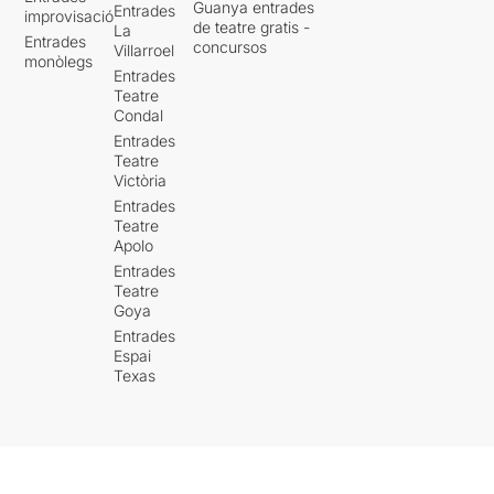
Guanya entrades
Entrades
improvisació
de teatre gratis -
La
Entrades
concursos
Villarroel
monòlegs
Entrades
Teatre
Condal
Entrades
Teatre
Victòria
Entrades
Teatre
Apolo
Entrades
Teatre
Goya
Entrades
Espai
Texas