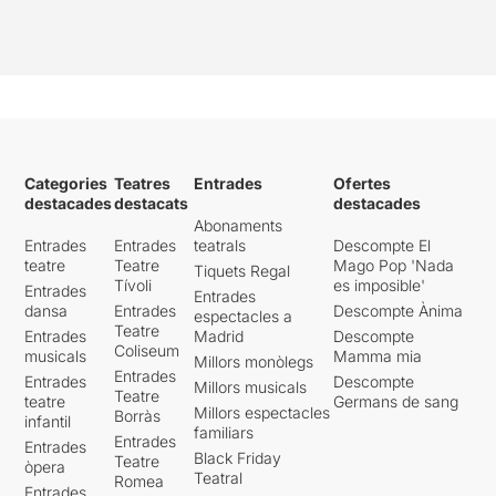
Categories
Teatres
Entrades
Ofertes
destacades
destacats
destacades
Abonaments
Entrades
Entrades
teatrals
Descompte El
teatre
Teatre
Mago Pop 'Nada
Tiquets Regal
Tívoli
es imposible'
Entrades
Entrades
dansa
Entrades
Descompte Ànima
espectacles a
Teatre
Entrades
Madrid
Descompte
Coliseum
musicals
Mamma mia
Millors monòlegs
Entrades
Entrades
Descompte
Millors musicals
Teatre
teatre
Germans de sang
Millors espectacles
Borràs
infantil
familiars
Entrades
Entrades
Black Friday
Teatre
òpera
Teatral
Romea
Entrades