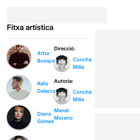
Fitxa artística
Direcció:
Artur
Concha
Busquets
Milla
Autoria:
Rafa
Delacroix
Concha
Milla
Manel
Diana
Moreno
Gómez