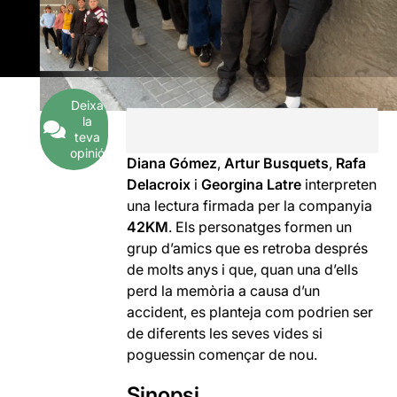
Deixa
la
teva
opinió
Diana Gómez
,
Artur Busquets
,
Rafa
Delacroix
i
Georgina Latre
interpreten
una lectura firmada per la companyia
42KM
. Els personatges formen un
grup d’amics que es retroba després
de molts anys i que, quan una d’ells
perd la memòria a causa d’un
accident, es planteja com podrien ser
de diferents les seves vides si
poguessin començar de nou.
Sinopsi