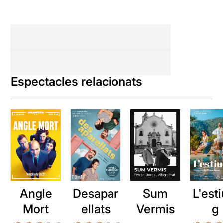
Espectacles relacionats
Angle
Desapar
Sum
L'esti
Mort
ellats
Vermis
g