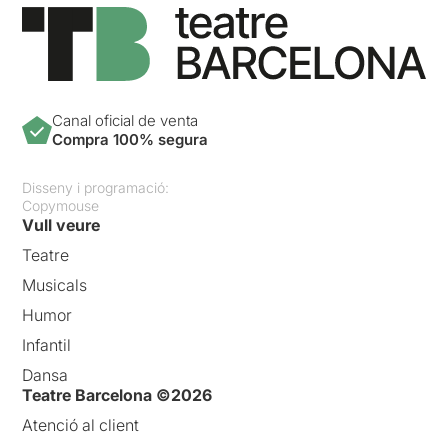
Canal oficial de venta
Compra 100% segura
Disseny i programació:
Copymouse
Vull veure
Teatre
Musicals
Humor
Infantil
Dansa
Teatre Barcelona ©2026
Atenció al client