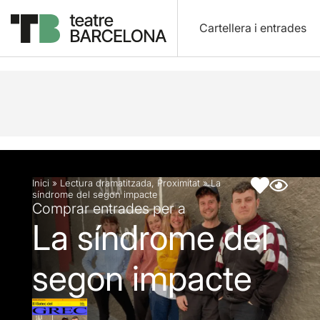
Cartellera i entrades
Descripció
Fitxa artística
Fotos i vídeos
Inici
»
Lectura dramatitzada
,
Proximitat
»
La
síndrome del segon impacte
Comprar entrades per a
La síndrome del
segon impacte