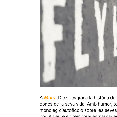
A
Mary
, Díez desgrana la història d
dones de la seva vida. Amb humor, t
monòleg d’autoficció sobre les seve
pogut veure en temporades passad