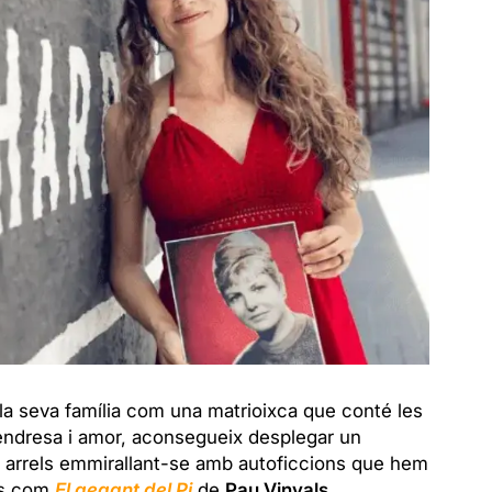
e la seva família com una matrioixca que conté les
endresa i amor, aconsegueix desplegar un
s arrels emmirallant-se amb autoficcions que hem
es com
El gegant del Pi
de
Pau Vinyals
.