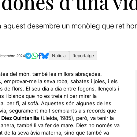
 dones d’una vi
ena aquest desembre un monòleg que ret ho
Notícia
Reportatge
desembre 2024
tates del món, també les millors abraçades.
s, emprovar-me la seva roba, sabates i joies, i els
 de flors. El seu dia a dia entre fogons, llençols i
s i blancs que no es treia ni per mirar la
a, per fi, al sofà. Aquestes són algunes de les
ia, segurament molt semblants als records que
 Díez Quintanilla
(Lleida, 1985), però, va tenir la
manera, també li va fer de mare. Díez no només va
tat de la seva àvia materna, sinó que també va