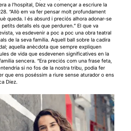
pera a l’hospital, Díez va començar a escriure la
1928. “Allò em va fer pensar molt profundament
uè queda. I és absurd i preciós alhora adonar-se
petits detalls els que perduren.” El que va
vista, va esdevenir a poc a poc una obra teatral
ls de la seva família. Aquell ball sobre la cadira
adal; aquella anècdota que sempre expliquen
ules de vida que esdevenen significatives en la
 família sencera. “Era preciós com una frase feta,
tendria si no fos de la nostra tribu, podia fer
 fer que ens poséssim a riure sense aturador o ens
ca Díez.