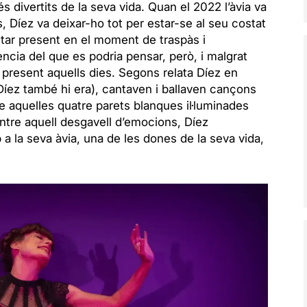
divertits de la seva vida. Quan el 2022 l’àvia va
s, Díez va deixar-ho tot per estar-se al seu costat
star present en el moment de traspàs i
cia del que es podria pensar, però, i malgrat
ió present aquells dies. Segons relata Díez en
e Díez també hi era), cantaven i ballaven cançons
 aquelles quatre parets blanques il·luminades
tre aquell desgavell d’emocions, Díez
 la seva àvia, una de les dones de la seva vida,