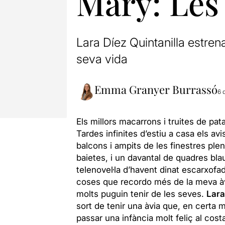
Mary: Les
Lara Díez Quintanilla estr
seva vida
Emma Granyer Burrassó
6 
Els millors macarrons i truites de pa
Tardes infinites d’estiu a casa els avi
balcons i ampits de les finestres plens
baietes, i un davantal de quadres blau
telenovel·la d’havent dinat escarxofad
coses que recordo més de la meva àv
molts puguin tenir de les seves.
Lara
sort de tenir una àvia que, en certa 
passar una infància molt feliç al cos