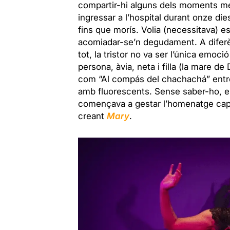
compartir-hi alguns dels moments més 
ingressar a l’hospital durant onze die
fins que morís. Volia (necessitava) e
acomiadar-se’n degudament. A diferèn
tot, la tristor no va ser l’única emoc
persona, àvia, neta i filla (la mare d
com “Al compás del chachachá” entre
amb fluorescents. Sense saber-ho, en
començava a gestar l’homenatge cap a
creant
Mary
.