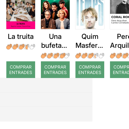
La truita
Una
Quim
Per
bufetada
Masferre
Arqui
a temps
r: Temps
: Cor
romp
COMPRAR
COMPRAR
COMPRAR
COMP
ENTRADES
ENTRADES
ENTRADES
ENTRA