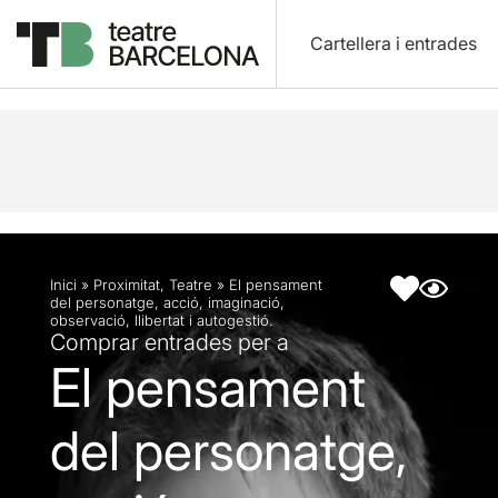
Cartellera i entrades
Descripció
Fitxa artística
Inici
»
Proximitat
,
Teatre
»
El pensament
del personatge, acció, imaginació,
observació, llibertat i autogestió.
Comprar entrades per a
El pensament
del personatge,