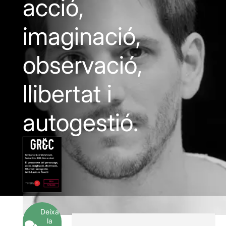
acció,
imaginació,
observació,
llibertat i
autogestió.
Deixa
la