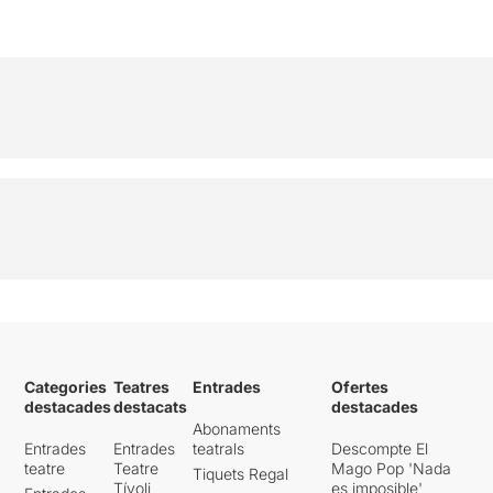
Categories
Teatres
Entrades
Ofertes
destacades
destacats
destacades
Abonaments
Entrades
Entrades
teatrals
Descompte El
teatre
Teatre
Mago Pop 'Nada
Tiquets Regal
Tívoli
es imposible'