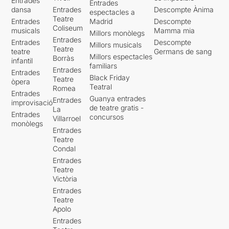
Entrades
Entrades
dansa
Entrades
Descompte Ànima
espectacles a
Teatre
Entrades
Madrid
Descompte
Coliseum
musicals
Mamma mia
Millors monòlegs
Entrades
Entrades
Descompte
Millors musicals
Teatre
teatre
Germans de sang
Millors espectacles
Borràs
infantil
familiars
Entrades
Entrades
Black Friday
Teatre
òpera
Teatral
Romea
Entrades
Guanya entrades
Entrades
improvisació
de teatre gratis -
La
Entrades
concursos
Villarroel
monòlegs
Entrades
Teatre
Condal
Entrades
Teatre
Victòria
Entrades
Teatre
Apolo
Entrades