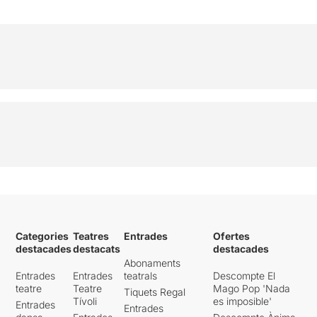
Categories
Teatres
Entrades
Ofertes
destacades
destacats
destacades
Abonaments
Entrades
Entrades
teatrals
Descompte El
teatre
Teatre
Mago Pop 'Nada
Tiquets Regal
Tívoli
es imposible'
Entrades
Entrades