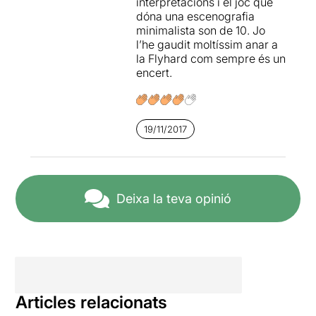
interpretacions i el joc que
Una posada en escena
dóna una escenografia
dinàmica amb
unes
minimalista son de 10. Jo
interpretacions molt
l’he gaudit moltíssim anar a
creïbles
i properes d’uns
la Flyhard com sempre és un
personatges prou
encert.
complexos, plens de
matisos.
Una proposta molt
19/11/2017
recomanable
.
Per llegir l'apunt original
sencer, només cal clicar en
aquest
ENLLAÇ
Deixa la teva opinió
Articles relacionats