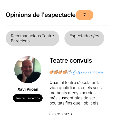
Opinions de l'espectacle
7
Recomanacions Teatre
Espectadors/es
Barcelona
Teatre convuls
Opinió verificada
Quan el teatre s'ecola en la
vida quotidiana, en els seus
Xavi Pijoan
moments menys heroics i
més susceptibles de ser
Teatre Barcelona
ocultats fins que l'oblit els
converteixi en quelcom que
va poder passar, o no,
03/11/2017