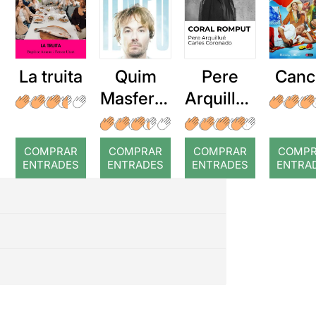
La truita
Quim
Pere
Canc
Masferre
Arquillué
r: Temps
: Coral
romput
COMPRAR
COMPRAR
COMPRAR
COMP
ENTRADES
ENTRADES
ENTRADES
ENTRA