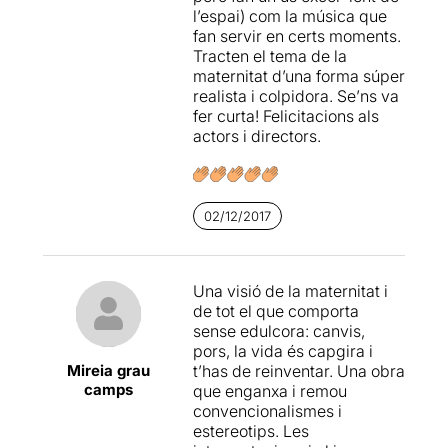
n'arriba la flaire i la càrrega
Ens presenten uns
l’espai) com la música que
enorme de les coses de
personatges complexos per
fan servir en certs moments.
família. En les pauses dels
ò que se'ns mostren
Tracten el tema de la
diàlegs és on es concentra
transparents i que ens
maternitat d’una forma súper
la intensitat de l'obra, i en la
expliquen els seus desitjos,
realista i colpidora. Se’ns va
manera com Oriol Casals,
les seves aspiracions, els
fer curta! Felicitacions als
Lara Díez, Marta Vila i
seus somnis.
Una proposta
actors i directors.
Andrea Portella els diuen és
que provoca debat i ajuda a
on hi viu l'emoció de la
fer reflexions al voltant del
veritat que ens és revelada.
tema tan controvertit de la
maternitat
, convertida en
02/12/2017
Una de les dues o tres obres
"assignatura obligatòria" en
imprescindibles actualment
la societat en la que vivim.
a la cartellera. Teatre
convuls per a temps
L'escenari amb
Una visió de la maternitat i
pèssims.
l'aparença d'una obra d'art,
de tot el que comporta
un marc blanc que
sense edulcora: canvis,
emmarca l'espai escènic
i
pors, la vida és capgira i
que amb el petit moviment
Mireia grau
t’has de reinventar. Una obra
d'uns bancs fan de casa,
camps
que enganxa i remou
galeria d'art i sala
convencionalismes i
d'hospital.
estereotips. Les