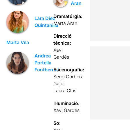
Aran
Dramatúrgia:
Lara Díez
Marta Aran
Quintanilla
Direcció
Marta Vila
tècnica:
Xavi
Andrea
Gardés
Portella
Escenografia:
Fontbernat
Sergi Corbera
Gaju
Laura Clos
Il·luminació:
Xavi Gardés
So:
Xavi