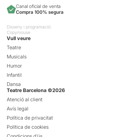
Canal oficial de venta
Compra 100% segura
Disseny i programació:
Copymouse
Vull veure
Teatre
Musicals
Humor
Infantil
Dansa
Teatre Barcelona ©2026
Atenció al client
Avís legal
Política de privacitat
Política de cookies
Condicions d’ús