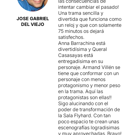
las consecuencias de
proposar un disbarat;
intentar cambiar el pasado!
l’editor que pot arribar a
Una trama sencilla y
perdre els nervis en un
JOSE GABRIEL
divertida que funciona como
moment donat, etc. Tres
DEL VIEJO
un reloj y que con solamente
personatges que se sumen a
75 minutos os dejará
altres d’absents i que
satisfechos.
protagonitzen aquesta
Anna Barrachina está
comèdia fantàstica, plena de
divertidísima y Queral
disbarats i d’un humor poc
Casasayas está
subtil però molt agraït.
entregadisima en su
Només cal recordar el final
personaje. Armand Villén se
per saber que estem davant
tiene que conformar con un
d’un despropòsit àgil,
personaje con menos
descarat i divertidíssim.
protagonismo y menor peso
en la trama. Aquí las
Anna Barrachina
torna als
protagonistas son ellas!!
personatges còmics que
Sigo alucinando con el
tant li agraden, i el més
poder de transformación de
curiós d’aquesta ocasió és
la Sala Flyhard. Con tan
que l’acompanyen igual de
poco espacio te crean unas
bé dos actors menys
escenografías logradisimas
acostumats a aquestes
y muy aprovechadas. Bravo!