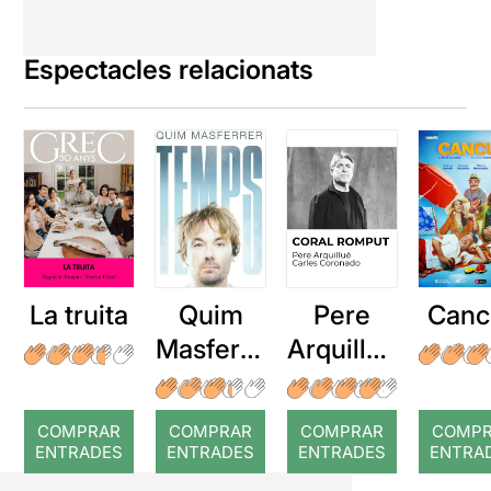
Espectacles relacionats
La truita
Quim
Pere
Canc
Masferre
Arquillué
r: Temps
: Coral
romput
COMPRAR
COMPRAR
COMPRAR
COMP
ENTRADES
ENTRADES
ENTRADES
ENTRA