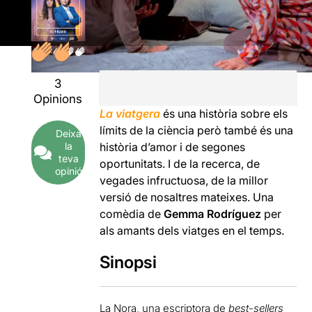
3
Opinions
La viatgera
és una història sobre els
límits de la ciència però també és una
Deixa
la
història d’amor i de segones
teva
oportunitats. I de la recerca, de
opinió
vegades infructuosa, de la millor
versió de nosaltres mateixes. Una
comèdia de
Gemma Rodríguez
per
als amants dels viatges en el temps.
Sinopsi
La Nora, una escriptora de
best-sellers