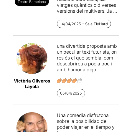
Teatre Barcelona
viatges quàntics o diverses
versions del multivers. Ja no
hi ha por a acostar la ciència
ficció als escenaris, i la
14/04/2025 - Sala FlyHard
veritat és que en ocasions el
tema s’ha arribat a sofisticar
amb escreix.
La viatgera
és
una divertida proposta amb
una peça petita, fins i tot
un peculiar text futurista, on
modesta, dins d’aquesta
res és el que sembla, com
mena de subgènere. Tot i
descobrireu a poc a poc i
així, no podem subestimar el
amb humor a dojo.
seu encant ni la seva
habilitat per tenir-nos
Victòria Oliveros
enganxats a uns
Layola
personatges que lluiten per
somnis quasi inabastables.
05/04/2025
L’escriptora que necessita
un altre èxit per seguir
Una comedia disfrutona
essent la gran autora que
sobre la posibilidad de
tothom creu; l’amiga de
poder viajar en el tiempo y
joventut que arriba per