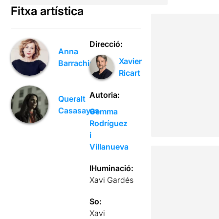
Fitxa artística
Direcció:
Anna
Xavier
Barrachina
Ricart
Autoria:
Queralt
Casasayas
Gemma
Rodríguez
i
Villanueva
Il·luminació:
Xavi Gardés
So:
Xavi