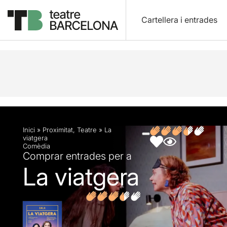
Cartellera i entrades
Descripció
Fitxa artística
Fotos i vídeos
Opin
Inici
»
Proximitat
,
Teatre
»
La
viatgera
Comèdia
Comprar entrades per a
La viatgera