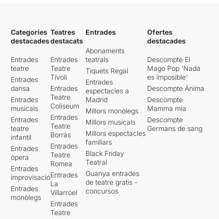
Categories
Teatres
Entrades
Ofertes
destacades
destacats
destacades
Abonaments
Entrades
Entrades
teatrals
Descompte El
teatre
Teatre
Mago Pop 'Nada
Tiquets Regal
Tívoli
es imposible'
Entrades
Entrades
dansa
Entrades
Descompte Ànima
espectacles a
Teatre
Entrades
Madrid
Descompte
Coliseum
musicals
Mamma mia
Millors monòlegs
Entrades
Entrades
Descompte
Millors musicals
Teatre
teatre
Germans de sang
Millors espectacles
Borràs
infantil
familiars
Entrades
Entrades
Black Friday
Teatre
òpera
Teatral
Romea
Entrades
Guanya entrades
Entrades
improvisació
de teatre gratis -
La
Entrades
concursos
Villarroel
monòlegs
Entrades
Teatre