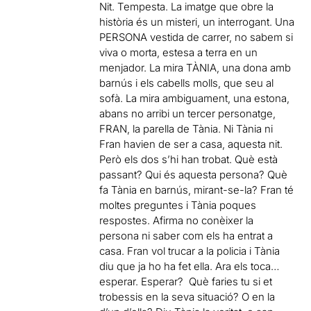
Nit. Tempesta. La imatge que obre la
història és un misteri, un interrogant. Una
PERSONA vestida de carrer, no sabem si
viva o morta, estesa a terra en un
menjador. La mira TÀNIA, una dona amb
barnús i els cabells molls, que seu al
sofà. La mira ambiguament, una estona,
abans no arribi un tercer personatge,
FRAN, la parella de Tània. Ni Tània ni
Fran havien de ser a casa, aquesta nit.
Però els dos s’hi han trobat. Què està
passant? Qui és aquesta persona? Què
fa Tània en barnús, mirant-se-la? Fran té
moltes preguntes i Tània poques
respostes. Afirma no conèixer la
persona ni saber com els ha entrat a
casa. Fran vol trucar a la policia i Tània
diu que ja ho ha fet ella. Ara els toca…
esperar. Esperar? Què faries tu si et
trobessis en la seva situació? O en la