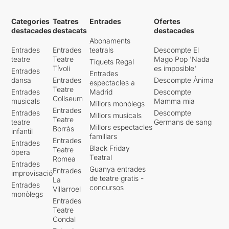
Categories
Teatres
Entrades
Ofertes
destacades
destacats
destacades
Abonaments
Entrades
Entrades
teatrals
Descompte El
teatre
Teatre
Mago Pop 'Nada
Tiquets Regal
Tívoli
es imposible'
Entrades
Entrades
dansa
Entrades
Descompte Ànima
espectacles a
Teatre
Entrades
Madrid
Descompte
Coliseum
musicals
Mamma mia
Millors monòlegs
Entrades
Entrades
Descompte
Millors musicals
Teatre
teatre
Germans de sang
Millors espectacles
Borràs
infantil
familiars
Entrades
Entrades
Black Friday
Teatre
òpera
Teatral
Romea
Entrades
Guanya entrades
Entrades
improvisació
de teatre gratis -
La
Entrades
concursos
Villarroel
monòlegs
Entrades
Teatre
Condal