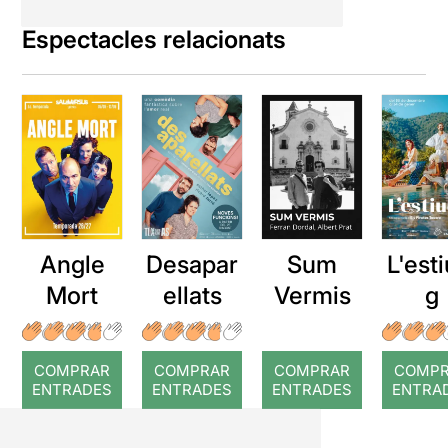
Espectacles relacionats
Angle
Desapar
Sum
L'esti
Mort
ellats
Vermis
g
COMPRAR
COMPRAR
COMPRAR
COMP
ENTRADES
ENTRADES
ENTRADES
ENTRA