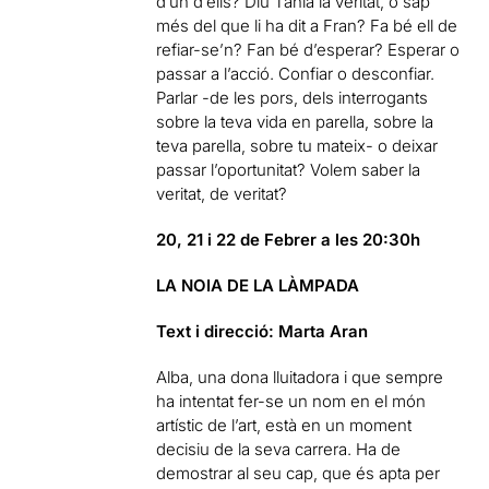
d’un d’ells? Diu Tània la veritat, o sap
més del que li ha dit a Fran? Fa bé ell de
refiar-se’n? Fan bé d’esperar? Esperar o
passar a l’acció. Confiar o desconfiar.
Parlar -de les pors, dels interrogants
sobre la teva vida en parella, sobre la
teva parella, sobre tu mateix- o deixar
passar l’oportunitat? Volem saber la
veritat, de veritat?
20, 21 i 22 de Febrer a les 20:30h
LA NOIA DE LA LÀMPADA
Text i direcció: Marta Aran
Alba, una dona lluitadora i que sempre
ha intentat fer-se un nom en el món
artístic de l’art, està en un moment
decisiu de la seva carrera. Ha de
demostrar al seu cap, que és apta per