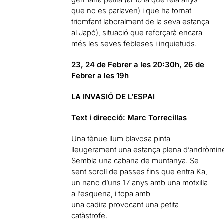
que no es parlaven) i que ha tornat
triomfant laboralment de la seva estança
al Japó), situació que reforçarà encara
més les seves febleses i inquietuds.
23, 24 de Febrer a les 20:30h, 26 de
Febrer a les 19h
LA INVASIÓ DE L’ESPAI
Text i direcció: Marc Torrecillas
Una tènue llum blavosa pinta
lleugerament una estança plena d’andròmin
Sembla una cabana de muntanya. Se
sent soroll de passes fins que entra Ka,
un nano d’uns 17 anys amb una motxilla
a l’esquena, i topa amb
una cadira provocant una petita
catàstrofe.