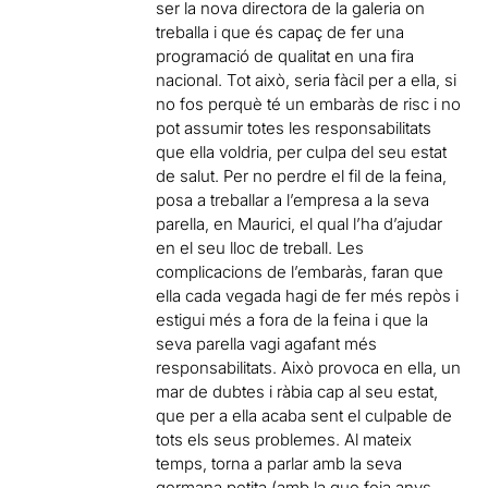
ser la nova directora de la galeria on
treballa i que és capaç de fer una
programació de qualitat en una fira
nacional. Tot això, seria fàcil per a ella, si
no fos perquè té un embaràs de risc i no
pot assumir totes les responsabilitats
que ella voldria, per culpa del seu estat
de salut. Per no perdre el fil de la feina,
posa a treballar a l’empresa a la seva
parella, en Maurici, el qual l’ha d’ajudar
en el seu lloc de treball. Les
complicacions de l’embaràs, faran que
ella cada vegada hagi de fer més repòs i
estigui més a fora de la feina i que la
seva parella vagi agafant més
responsabilitats. Això provoca en ella, un
mar de dubtes i ràbia cap al seu estat,
que per a ella acaba sent el culpable de
tots els seus problemes. Al mateix
temps, torna a parlar amb la seva
germana petita (amb la que feia anys